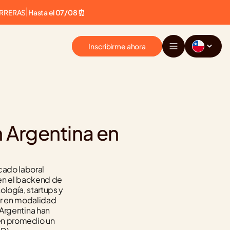
ARRERAS
|
Hasta el 07/08 ⏰
Inscribirme ahora
 Argentina en 
ado laboral 
en el backend de 
ogía, startups y 
ar en modalidad 
Argentina han 
en promedio un 