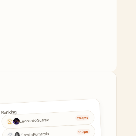
Ranking
200 pts
Leonardo Suarez
100 pts
Camila Fumarola