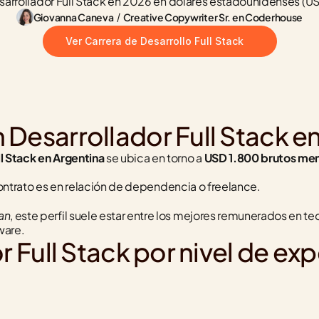
sarrollador Full Stack en 2026 en dólares estadounidenses (US
Giovanna Caneva
 / 
Creative Copywriter Sr. en Coderhouse
Ver Carrera de Desarrollo Full Stack
Desarrollador Full Stack e
ll Stack en Argentina
 se ubica en torno a 
USD 1.800 brutos me
l contrato es en relación de dependencia o freelance.
an
, este perfil suele estar entre los mejores remunerados en 
ware.
r Full Stack por nivel de ex