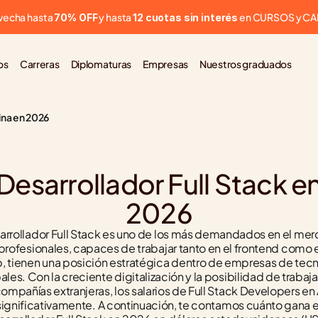
vecha hasta 
 y hasta 
 en CURSOS y C
70% OFF
12 cuotas sin interés
os
Carreras
Diplomaturas
Empresas
Nuestros graduados
ina en 2026
esarrollador Full Stack en
2026
sarrollador Full Stack es uno de los más demandados en el merc
 profesionales, capaces de trabajar tanto en el frontend como 
 tienen una posición estratégica dentro de empresas de tecnol
les. Con la creciente digitalización y la posibilidad de trabaj
ompañías extranjeras, los salarios de Full Stack Developers en 
ignificativamente. A continuación, te contamos cuánto gana 