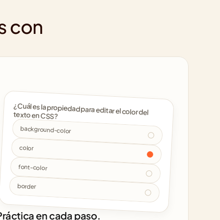
s con 
¿Cuál es la propiedad para editar el color del 
texto en CSS? 
background-color
color
font-color
border
Práctica en cada paso.