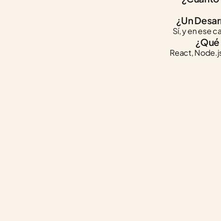
¿Un Desarr
Sí, y en ese c
¿Qué 
React, Node.js