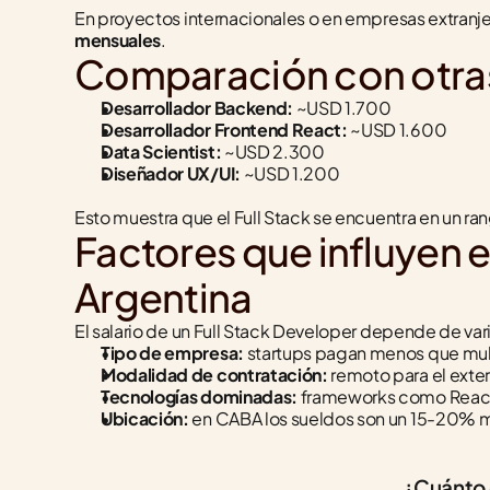
En proyectos internacionales o en empresas extranje
mensuales
.
Comparación con otras
Desarrollador Backend:
 ~USD 1.700
Desarrollador Frontend React:
 ~USD 1.600
Data Scientist:
 ~USD 2.300
Diseñador UX/UI:
 ~USD 1.200
Esto muestra que el Full Stack se encuentra en un ra
Factores que influyen e
Argentina
El salario de un Full Stack Developer depende de var
Tipo de empresa:
 startups pagan menos que mul
Modalidad de contratación:
 remoto para el exte
Tecnologías dominadas:
 frameworks como React,
Ubicación:
 en CABA los sueldos son un 15-20% más
¿Cuánto g