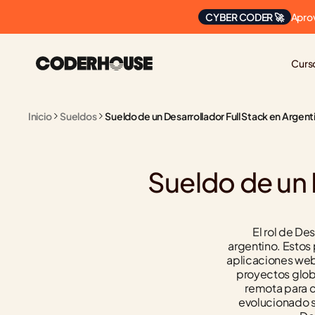
Apro
CYBER CODER 🚀
Curs
Inicio
Sueldos
Sueldo de un Desarrollador Full Stack en Argent
Sueldo de un D
El rol de De
argentino. Estos
aplicaciones web,
proyectos globa
remota para c
evolucionado s