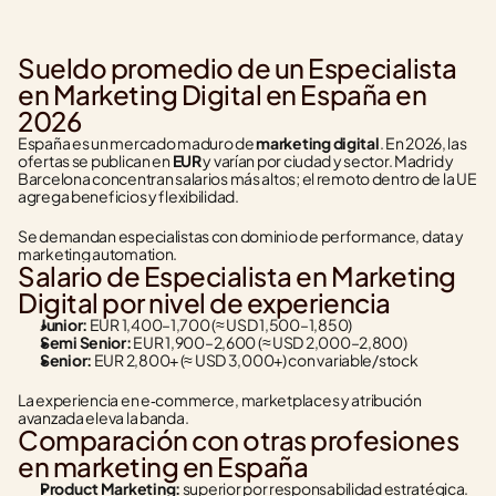
Sueldo promedio de un Especialista 
en Marketing Digital en España en 
2026
España es un mercado maduro de 
marketing digital
. En 2026, las 
ofertas se publican en 
EUR
 y varían por ciudad y sector. Madrid y 
Barcelona concentran salarios más altos; el remoto dentro de la UE 
agrega beneficios y flexibilidad.
Se demandan especialistas con dominio de performance, data y 
marketing automation.
Salario de Especialista en Marketing 
Digital por nivel de experiencia
Junior:
 EUR 1,400–1,700 (≈ USD 1,500–1,850)
Semi Senior:
 EUR 1,900–2,600 (≈ USD 2,000–2,800)
Senior:
 EUR 2,800+ (≈ USD 3,000+) con variable/stock
La experiencia en e‑commerce, marketplaces y atribución 
avanzada eleva la banda.
Comparación con otras profesiones 
en marketing en España
Product Marketing:
 superior por responsabilidad estratégica.