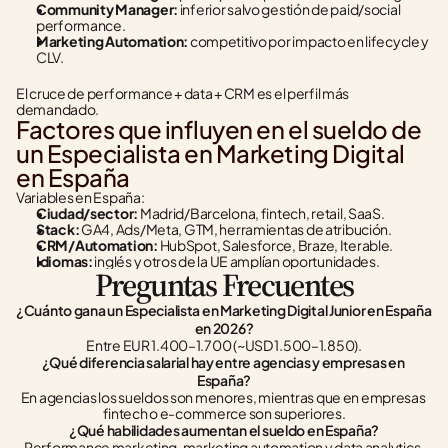
Community Manager:
 inferior salvo gestión de paid/social 
performance.
Marketing Automation:
 competitivo por impacto en lifecycle y 
CLV.
El cruce de performance + data + CRM es el perfil más 
demandado.
Factores que influyen en el sueldo de 
un Especialista en Marketing Digital 
en España
Variables en España:
Ciudad/sector:
 Madrid/Barcelona, fintech, retail, SaaS.
Stack:
 GA4, Ads/Meta, GTM, herramientas de atribución.
CRM/Automation:
 HubSpot, Salesforce, Braze, Iterable.
Idiomas:
 inglés y otros de la UE amplían oportunidades.
Preguntas Frecuentes
¿Cuánto gana un Especialista en Marketing Digital Junior en España 
en 2026?
Entre EUR 1.400–1.700 (~USD 1.500–1.850).
¿Qué diferencia salarial hay entre agencias y empresas en 
España?
En agencias los sueldos son menores, mientras que en empresas 
fintech o e-commerce son superiores.
¿Qué habilidades aumentan el sueldo en España?
Performance marketing, marketing automation y data analytics.