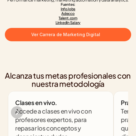
Fuentes:
InfoJobs
Adecco
Talent.com
LinkedIn Salary
Ver Carrera de Marketing Digital
Alcanza tus metas profesionales con 
nuestra metodología
Clases en vivo.
Práct
Accede a clases en vivo con 
Tendr
profesores expertos, para 
práct
repasar los conceptos y 
que t