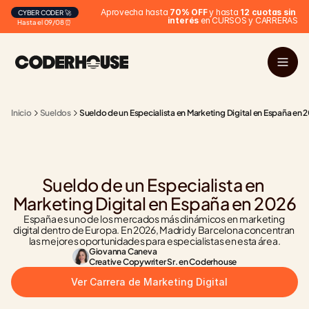
Aprovecha hasta 
70% OFF
 y hasta 
12 cuotas sin 
CYBER CODER 🚀
interés
 en CURSOS y CARRERAS
Hasta el 09/08 ⏰
Inicio
Sueldos
Sueldo de un Especialista en Marketing Digital en España en 
Sueldo de un Especialista en 
Marketing Digital en España en 2026
España es uno de los mercados más dinámicos en marketing 
digital dentro de Europa. En 2026, Madrid y Barcelona concentran 
las mejores oportunidades para especialistas en esta área.
Giovanna Caneva
Creative Copywriter Sr. en Coderhouse
Ver Carrera de Marketing Digital