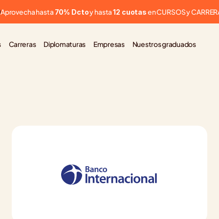
Aprovecha hasta 
 y hasta 
 en CURSOS y CARRER
70% Dcto
12 cuotas
s
Carreras
Diplomaturas
Empresas
Nuestros graduados