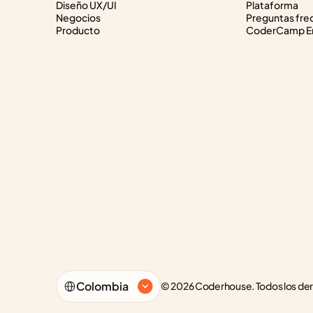
Diseño UX/UI
Plataforma
Negocios
Preguntas fre
Producto
CoderCamp Em
Select Language
Colombia
© 2026 Coderhouse. Todos los de