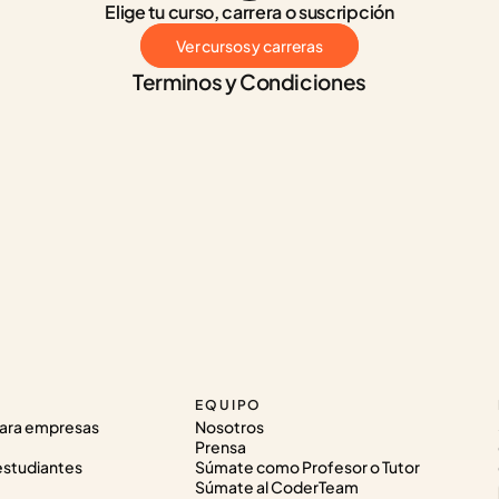
Elige tu curso, carrera o suscripción
Ver cursos y carreras
Terminos y Condiciones
EQUIPO
ara empresas
Nosotros
Prensa
estudiantes
Súmate como Profesor o Tutor
Súmate al CoderTeam