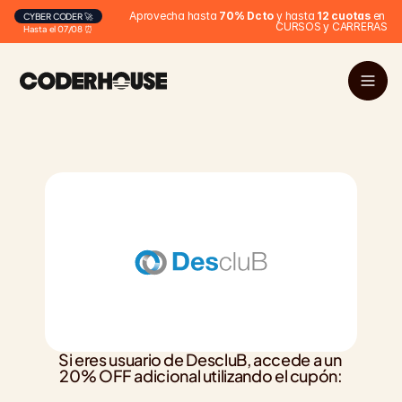
Aprovecha hasta 
70% Dcto
 y hasta 
12 cuotas
 en 
CYBER CODER 🚀
CURSOS y CARRERAS
Hasta el 07/08 ⏰
Si eres usuario de DescluB, accede a un 
20% OFF adicional utilizando el cupón: