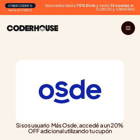
Aprovecha hasta 
70% Dcto
 y hasta 
12 cuotas
 en 
CYBER CODER 🚀
CURSOS y CARRERAS
Hasta el 07/08 ⏰
Si sos usuario  Más Osde, accedé a un 20% 
OFF adicional utilizando tu cupón