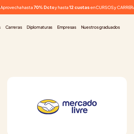
Aprovecha hasta 
 y hasta 
 en CURSOS y CARRER
70% Dcto
12 cuotas
s
Carreras
Diplomaturas
Empresas
Nuestros graduados