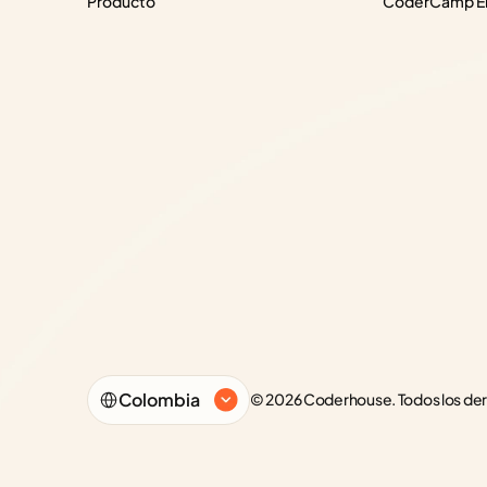
Producto
CoderCamp Em
Select Language
Colombia
© 2026 Coderhouse. Todos los de