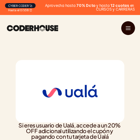
Aprovecha hasta 
70% Dcto
 y hasta 
12 cuotas
 en 
CYBER CODER 🚀
CURSOS y CARRERAS
Hasta el 07/08 ⏰
Si eres usuario de Ualá, accede a un 20% 
OFF adicional utilizando el cupón y 
pagando con tu tarjeta de Ualá