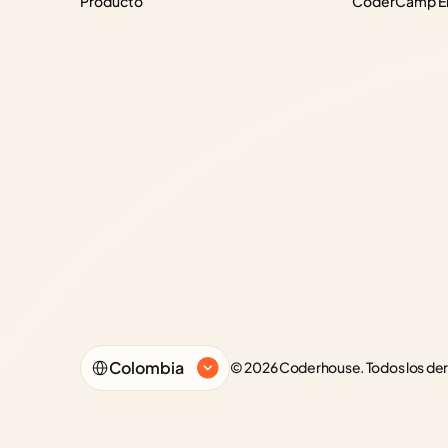
Producto
CoderCamp Em
Select Language
Colombia
© 2026 Coderhouse. Todos los de