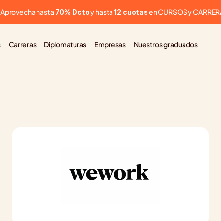
Aprovecha hasta 
 y hasta 
 en CURSOS y CARRER
70% Dcto
12 cuotas
s
Carreras
Diplomaturas
Empresas
Nuestros graduados