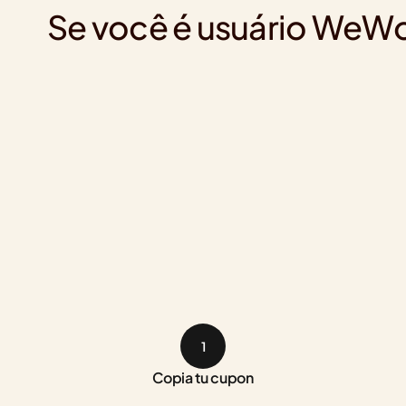
Se você é usuário WeWo
1
Copia tu cupon