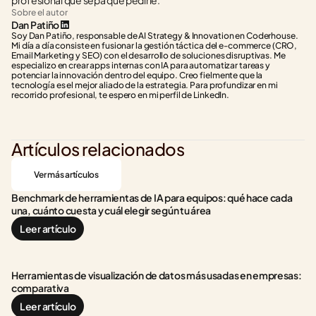
profesional que sepa qué pedirle.
Sobre el autor
Dan Patiño
Soy Dan Patiño, responsable de AI Strategy & Innovation en Coderhouse. 
Mi día a día consiste en fusionar la gestión táctica del e-commerce (CRO, 
Email Marketing y SEO) con el desarrollo de soluciones disruptivas. Me 
especializo en crear apps internas con IA para automatizar tareas y 
potenciar la innovación dentro del equipo. Creo fielmente que la 
tecnología es el mejor aliado de la estrategia. Para profundizar en mi 
recorrido profesional, te espero en mi perfil de LinkedIn.
Artículos relacionados
Ver más artículos
Benchmark de herramientas de IA para equipos: qué hace cada 
una, cuánto cuesta y cuál elegir según tu área
Leer artículo
Herramientas de visualización de datos más usadas en empresas: 
comparativa
Leer artículo