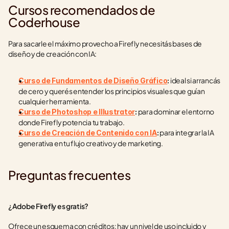
Cursos recomendados de 
Coderhouse
Para sacarle el máximo provecho a Firefly necesitás bases de 
diseño y de creación con IA:
 ideal si arrancás 
Curso de Fundamentos de Diseño Gráfico
:
de cero y querés entender los principios visuales que guían 
cualquier herramienta.
 para dominar el entorno 
Curso de Photoshop e Illustrator
:
donde Firefly potencia tu trabajo.
 para integrar la IA 
Curso de Creación de Contenido con IA
:
generativa en tu flujo creativo y de marketing.
Preguntas frecuentes
¿Adobe Firefly es gratis?
Ofrece un esquema con créditos: hay un nivel de uso incluido y 