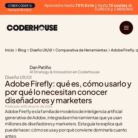
Aprovecha hasta 
70% Dcto
 y hasta 
12 cuotas
 en 
CYBER CODER 🚀
CURSOS y CARRERAS
Hasta el 09/08 ⏰
Inicio
Blog
Diseño UX/UI
Comparativa de Herramientas
Adobe Firefly: 
Dan Patiño
AI Strategy & Innovation en Coderhouse
Diseño UX/UI
Adobe Firefly: qué es, cómo usarlo y 
por qué lo necesitan conocer 
diseñadores y marketers
Publicado el
30 de junio de 2026
Adobe Firefly es la familia de modelos de inteligencia artificial 
generativa de Adobe, integrada en herramientas que ya usan 
millones de diseñadores y marketers. Esta guía te explica qué 
puede hacer, cómo se usa y por qué conviene dominarla cuanto 
antes.