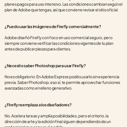
planes pagos para uso intensivo. Las condiciones cambian según el 
plan de Adobe que tengas, así que conviene revisar el sitio oficial.
¿Puedo usar las imágenes de Firefly comercialmente?
Adobe diseñó Firefly con foco en uso comercial seguro, pero 
siempre conviene verificar las condiciones vigentes de tu plan 
antes de publicar piezas para clientes.
¿Necesito saber Photoshop para usar Firefly?
No es obligatorio. En Adobe Express podés usarlo sin experiencia 
previa. Saber Photoshop, eso sí, te permite aprovechar funciones 
avanzadas como el relleno generativo.
¿Firefly reemplaza a los diseñadores?
No. Acelera tareas y amplía posibilidades, pero el criterio, la 
dirección de arte y la edición final siguen dependiendo de un 