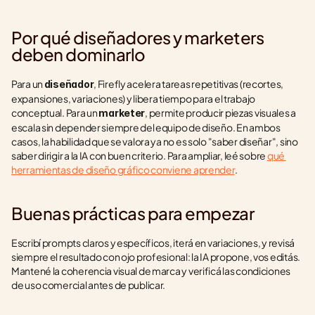
Por qué diseñadores y marketers 
deben dominarlo
Para un 
, Firefly acelera tareas repetitivas (recortes, 
diseñador
expansiones, variaciones) y libera tiempo para el trabajo 
conceptual. Para un 
, permite producir piezas visuales a 
marketer
escala sin depender siempre del equipo de diseño. En ambos 
casos, la habilidad que se valora ya no es solo "saber diseñar", sino 
saber dirigir a la IA con buen criterio. Para ampliar, leé sobre 
qué 
herramientas de diseño gráfico conviene aprender
.
Buenas prácticas para empezar
Escribí prompts claros y específicos, iterá en variaciones, y revisá 
siempre el resultado con ojo profesional: la IA propone, vos editás. 
Mantené la coherencia visual de marca y verificá las condiciones 
de uso comercial antes de publicar.