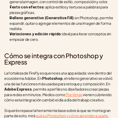
genera la imagen, con control de estilo, composición y color.
 aplica estilos y texturas a palabras para 
Texto con efectos:
piezas gráficas.
 en Photoshop, permite 
Relleno generativo (Generative Fill):
expandir, quitar o agregar elementos de una imagen de forma 
realista.
 ideal para iterar conceptos sin 
Variaciones y edición rápida:
empezar de cero.
Cómo se integra con Photoshop y 
Express
La fortaleza de Firefly es que no es una app aislada: vive dentro del 
ecosistema Adobe. En 
, el relleno generativo se volvió 
Photoshop
una de las funciones más usadas para retoque y composición. En 
, permite a perfiles no diseñadores crear piezas 
Adobe Express
para redes en minutos. Medios como 
The Verge
 vienen cubriendo 
cómo esta integración cambió el día a día del trabajo creativo.
Si querés repasar la herramienta base sobre la que se monta gran 
parte de esto, mirá 
qué es Photoshop y cómo aprender a usarlo
.