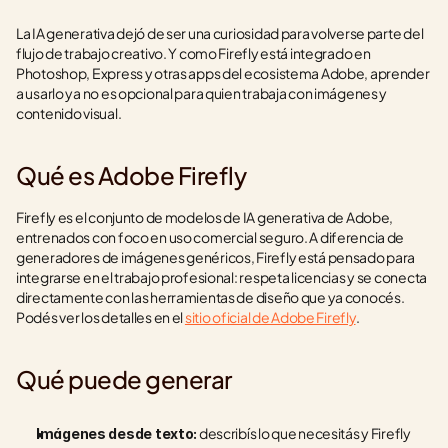
La IA generativa dejó de ser una curiosidad para volverse parte del 
flujo de trabajo creativo. Y como Firefly está integrado en 
Photoshop, Express y otras apps del ecosistema Adobe, aprender 
a usarlo ya no es opcional para quien trabaja con imágenes y 
contenido visual.
Qué es Adobe Firefly
Firefly es el conjunto de modelos de IA generativa de Adobe, 
entrenados con foco en uso comercial seguro. A diferencia de 
generadores de imágenes genéricos, Firefly está pensado para 
integrarse en el trabajo profesional: respeta licencias y se conecta 
directamente con las herramientas de diseño que ya conocés. 
Podés ver los detalles en el 
sitio oficial de Adobe Firefly
.
Qué puede generar
 describís lo que necesitás y Firefly 
Imágenes desde texto: