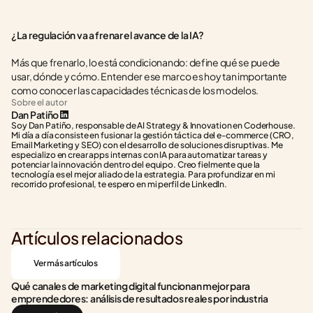
¿La regulación va a frenar el avance de la IA?
Más que frenarlo, lo está condicionando: define qué se puede 
usar, dónde y cómo. Entender ese marco es hoy tan importante 
como conocer las capacidades técnicas de los modelos.
Sobre el autor
Dan Patiño
Soy Dan Patiño, responsable de AI Strategy & Innovation en Coderhouse. 
Mi día a día consiste en fusionar la gestión táctica del e-commerce (CRO, 
Email Marketing y SEO) con el desarrollo de soluciones disruptivas. Me 
especializo en crear apps internas con IA para automatizar tareas y 
potenciar la innovación dentro del equipo. Creo fielmente que la 
tecnología es el mejor aliado de la estrategia. Para profundizar en mi 
recorrido profesional, te espero en mi perfil de LinkedIn.
Artículos relacionados
Ver más artículos
Qué canales de marketing digital funcionan mejor para 
emprendedores: análisis de resultados reales por industria