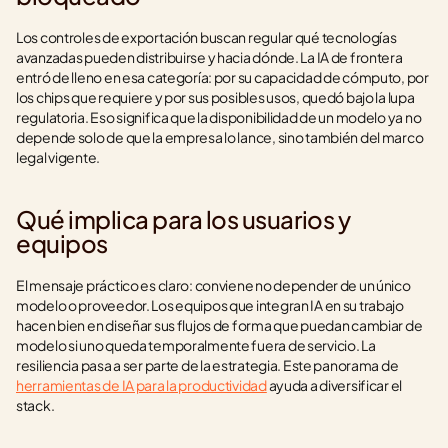
Los controles de exportación buscan regular qué tecnologías 
avanzadas pueden distribuirse y hacia dónde. La IA de frontera 
entró de lleno en esa categoría: por su capacidad de cómputo, por 
los chips que requiere y por sus posibles usos, quedó bajo la lupa 
regulatoria. Eso significa que la disponibilidad de un modelo ya no 
depende solo de que la empresa lo lance, sino también del marco 
legal vigente.
Qué implica para los usuarios y 
equipos
El mensaje práctico es claro: conviene no depender de un único 
modelo o proveedor. Los equipos que integran IA en su trabajo 
hacen bien en diseñar sus flujos de forma que puedan cambiar de 
modelo si uno queda temporalmente fuera de servicio. La 
resiliencia pasa a ser parte de la estrategia. Este panorama de 
herramientas de IA para la productividad
 ayuda a diversificar el 
stack.