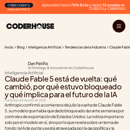
Aprovecha hasta 
70% Dcto
 y hasta 
12 cuotas
 en 
CYBER CODER 🚀
CURSOS y CARRERAS
Hasta el 07/08 ⏰
Inicio
Blog
Inteligencia Artificial
Tendencias de la Industria
Claude Fable
Dan Patiño
AI Strategy & Innovation en Coderhouse
Inteligencia Artificial
Claude Fable 5 está de vuelta: qué 
cambió, por qué estuvo bloqueado 
y qué implica para el futuro de la IA
Publicado el
2 de julio de 2026
Anthropic confirmó a comienzos de julio la vuelta de Claude Fable 
5, su modelo que había quedado bloqueado durante semanas por 
controles de exportación de Estados Unidos. La noticia importa no 
solo por el modelo en sí, sino por lo que revela sobre un tema de 
fondo: la IA de punta ya está atravesada por la geopolítica y la 