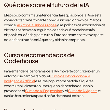
Qué dice sobre el futuro de la IA
El episodio confirma una tendencia: la regulación de la IA se está 
volviendo tan determinante como la innovación técnica. Marcos 
como el 
AI Act de la Unión Europea
 y las políticas de exportación de 
distintos países van a seguir moldeando qué modelos están 
disponibles, dónde y para quién. Entender este contexto es parte 
de la alfabetización en IA que hoy piden las empresas.
Cursos recomendados de 
Coderhouse
Para entender el panorama de la IA y moverte con criterio en un 
entorno que cambia rápido, el 
Curso de Introducción a la 
Inteligencia Artificial
 es el mejor punto de partida. Si querés 
construir soluciones robustas que no dependan de un solo 
proveedor, el 
Curso de AI Engineering
 y el 
Curso de AI Agents
 te 
dan las herramientas para diseñar sistemas flexibles.