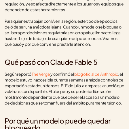
regulación, y eso afecta directamente a los usuarios y equipos que 
dependen de estas herramientas.
Para quienes trabajan con IA en la región, este tipo de episodios 
dejó de ser una anécdota lejana. Cuando un modelo se bloquea o 
se libera por decisiones regulatorias en otro país, el impacto llega 
hasta el flujo de trabajo de cualquier equipo que lo use. Veamos 
qué pasó y por qué conviene prestarle atención.
Qué pasó con Claude Fable 5
Según reportó 
The Verge
 y confirmó el 
blog oficial de Anthropic
, el 
modelo estuvo inaccesible durante semanas a raíz de controles de 
exportación estadounidenses. El 1° de julio la empresa anunció que 
volvía a estar disponible. El bloqueo y su posterior liberación 
mostraron lo dependiente que puede ser el acceso a un modelo 
de decisiones que se toman fuera del ámbito puramente técnico.
Por qué un modelo puede quedar 
bloqueado