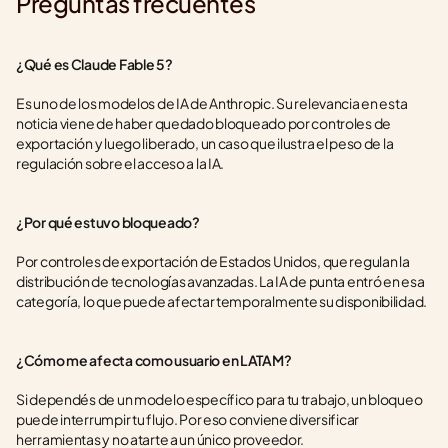
Preguntas frecuentes
¿Qué es Claude Fable 5?
Es uno de los modelos de IA de Anthropic. Su relevancia en esta 
noticia viene de haber quedado bloqueado por controles de 
exportación y luego liberado, un caso que ilustra el peso de la 
regulación sobre el acceso a la IA.
¿Por qué estuvo bloqueado?
Por controles de exportación de Estados Unidos, que regulan la 
distribución de tecnologías avanzadas. La IA de punta entró en esa 
categoría, lo que puede afectar temporalmente su disponibilidad.
¿Cómo me afecta como usuario en LATAM?
Si dependés de un modelo específico para tu trabajo, un bloqueo 
puede interrumpir tu flujo. Por eso conviene diversificar 
herramientas y no atarte a un único proveedor.