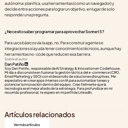
autónoma: planifica, usa herramientas (como un navegador) y 
decide entre acciones para lograr un objetivo, en lugar de solo 
responder una pregunta.
¿Necesito saber programar para aprovechar Sonnet 5?
Para usos básicos vía la app, no. Para construir agentes e 
integraciones sí ayuda tener conocimientos técnicos, aunque hay 
herramientas no-code que reducen esa barrera.
Sobre el autor
Dan Patiño
Soy Dan Patiño, responsable de AI Strategy & Innovation en Coderhouse. 
Mi día a día consiste en fusionar la gestión táctica del e-commerce (CRO, 
Email Marketing y SEO) con el desarrollo de soluciones disruptivas. Me 
especializo en crear apps internas con IA para automatizar tareas y 
potenciar la innovación dentro del equipo. Creo fielmente que la 
tecnología es el mejor aliado de la estrategia. Para profundizar en mi 
recorrido profesional, te espero en mi perfil de LinkedIn.
Artículos relacionados
Ver más artículos