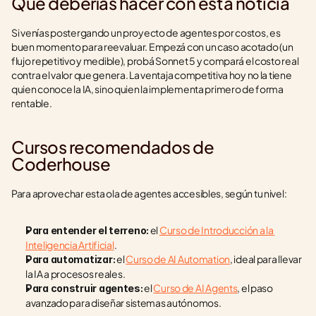
Qué deberías hacer con esta noticia
Si venías postergando un proyecto de agentes por costos, es 
buen momento para reevaluar. Empezá con un caso acotado (un 
flujo repetitivo y medible), probá Sonnet 5 y compará el costo real 
contra el valor que genera. La ventaja competitiva hoy no la tiene 
quien conoce la IA, sino quien la implementa primero de forma 
rentable.
Cursos recomendados de 
Coderhouse
Para aprovechar esta ola de agentes accesibles, según tu nivel:
 el 
Curso de Introducción a la 
Para entender el terreno:
Inteligencia Artificial
.
 el 
Curso de AI Automation
, ideal para llevar 
Para automatizar:
la IA a procesos reales.
 el 
Curso de AI Agents
, el paso 
Para construir agentes:
avanzado para diseñar sistemas autónomos.