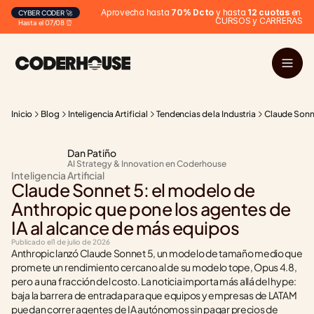
Aprovecha hasta 
70% Dcto
 y hasta 
12 cuotas
 en 
CYBER CODER 🚀
CURSOS y CARRERAS
Hasta el 07/08 ⏰
Inicio
Blog
Inteligencia Artificial
Tendencias de la Industria
Claude Sonne
Dan Patiño
AI Strategy & Innovation en Coderhouse
Inteligencia Artificial
Claude Sonnet 5: el modelo de 
Anthropic que pone los agentes de 
IA al alcance de más equipos
Publicado el
1 de julio de 2026
Anthropic lanzó Claude Sonnet 5, un modelo de tamaño medio que 
promete un rendimiento cercano al de su modelo tope, Opus 4.8, 
pero a una fracción del costo. La noticia importa más allá del hype: 
baja la barrera de entrada para que equipos y empresas de LATAM 
puedan correr agentes de IA autónomos sin pagar precios de 