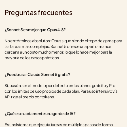
Preguntas frecuentes
¿Sonnet 5 es mejor que Opus 4.8?
No en términos absolutos: Opus sigue siendo el tope de gama para 
las tareas más complejas. Sonnet 5 ofrece una performance 
cercana a un costo mucho menor, lo que lo hace mejor para la 
mayoría de los casos prácticos.
¿Puedo usar Claude Sonnet 5 gratis?
Sí, pasó a ser el modelo por defecto en los planes gratuito y Pro, 
con los límites de uso propios de cada plan. Para uso intensivo vía 
API rige el precio por tokens.
¿Qué es exactamente un agente de IA?
Es un sistema que ejecuta tareas de múltiples pasos de forma 