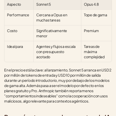
Aspecto
Sonnet 5
Opus 4.8
Performance
Cercana a Opus en 
Tope de gama
muchas tareas
Costo
Significativamente 
Premium
menor
Ideal para
Agentes y flujos a escala 
Tareas de 
con presupuesto 
máxima 
acotado
complejidad
En el precio está la clave: al lanzamiento, Sonnet 5 arranca en USD 2 
por millón de tokens de entrada y USD 10 por millón de salida 
durante un período introductorio, muy por debajo de los modelos 
de gama alta. Además pasa a ser el modelo por defecto en los 
planes gratuito y Pro. Anthropic también reporta menos 
"comportamientos indeseables" como la cooperación con usos 
maliciosos, algo relevante para contextos agénticos.