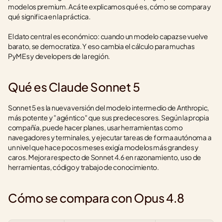
modelos premium. Acá te explicamos qué es, cómo se compara y 
qué significa en la práctica.
El dato central es económico: cuando un modelo capaz se vuelve 
barato, se democratiza. Y eso cambia el cálculo para muchas 
PyMEs y developers de la región.
Qué es Claude Sonnet 5
Sonnet 5 es la nueva versión del modelo intermedio de Anthropic, 
más potente y "agéntico" que sus predecesores. Según la propia 
compañía, puede hacer planes, usar herramientas como 
navegadores y terminales, y ejecutar tareas de forma autónoma a 
un nivel que hace pocos meses exigía modelos más grandes y 
caros. Mejora respecto de Sonnet 4.6 en razonamiento, uso de 
herramientas, código y trabajo de conocimiento.
Cómo se compara con Opus 4.8