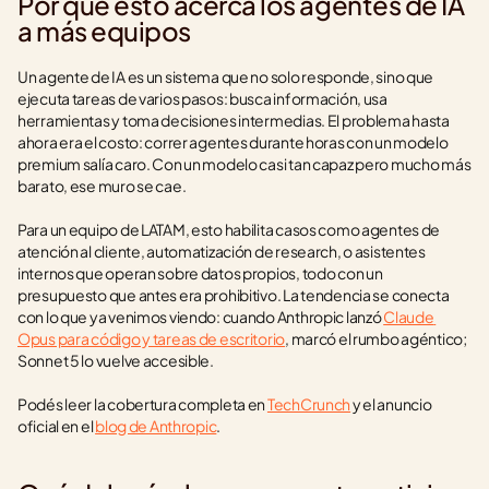
Por qué esto acerca los agentes de IA 
a más equipos
Un agente de IA es un sistema que no solo responde, sino que 
ejecuta tareas de varios pasos: busca información, usa 
herramientas y toma decisiones intermedias. El problema hasta 
ahora era el costo: correr agentes durante horas con un modelo 
premium salía caro. Con un modelo casi tan capaz pero mucho más 
barato, ese muro se cae.
Para un equipo de LATAM, esto habilita casos como agentes de 
atención al cliente, automatización de research, o asistentes 
internos que operan sobre datos propios, todo con un 
presupuesto que antes era prohibitivo. La tendencia se conecta 
con lo que ya venimos viendo: cuando Anthropic lanzó 
Claude 
Opus para código y tareas de escritorio
, marcó el rumbo agéntico; 
Sonnet 5 lo vuelve accesible.
Podés leer la cobertura completa en 
TechCrunch
 y el anuncio 
oficial en el 
blog de Anthropic
.