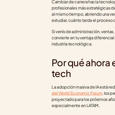
Cambiar de carrera hacia tecnologí
profesionales más estratégicas del
al mismo tiempo, abriendo una ven
estudiar, cuánto tarda el proceso 
Si venís de administración, ventas,
convierte en tu ventaja diferencial
industria tecnológica.
Por qué ahora 
tech
La adopción masiva de IA está red
del World Economic Forum
, los p
proyectado para los próximos años
especialmente en LATAM.