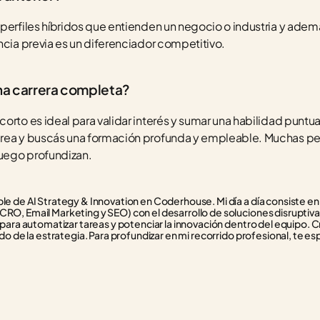
 perfiles híbridos que entienden un negocio o industria y adem
ncia previa es un diferenciador competitivo.
una carrera completa?
rto es ideal para validar interés y sumar una habilidad puntual
área y buscás una formación profunda y empleable. Muchas p
uego profundizan.
e de AI Strategy & Innovation en Coderhouse. Mi día a día consiste en f
RO, Email Marketing y SEO) con el desarrollo de soluciones disruptivas
 para automatizar tareas y potenciar la innovación dentro del equipo. C
do de la estrategia. Para profundizar en mi recorrido profesional, te esp