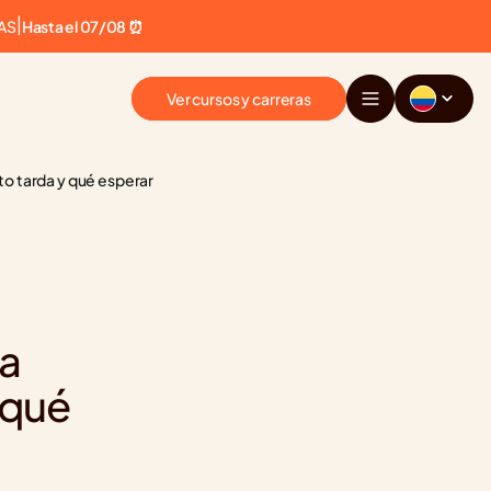
AS
|
Hasta el 07/08 ⏰
Ver cursos y carreras
to tarda y qué esperar
a 
qué 