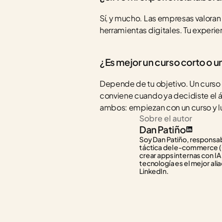
Sí, y mucho. Las empresas valoran
herramientas digitales. Tu experie
¿Es mejor un curso corto o 
Depende de tu objetivo. Un curso co
conviene cuando ya decidiste el 
ambos: empiezan con un curso y l
Sobre el autor
Dan Patiño
Soy Dan Patiño, responsabl
táctica del e-commerce (C
crear apps internas con IA
tecnología es el mejor alia
LinkedIn.