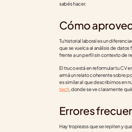
sabés hacer.
Cómo aprovecha
Tu historial laboral es un diferenc
que se vuelca al análisis de dato
frente a un perfil sin contexto de 
El truco está en reformular tu CV e
armá un relato coherente sobre por
es similar al que describimos en n
tech
, donde se ve claramente qué
Errores frecuen
Hay tropiezos que se repiten y que