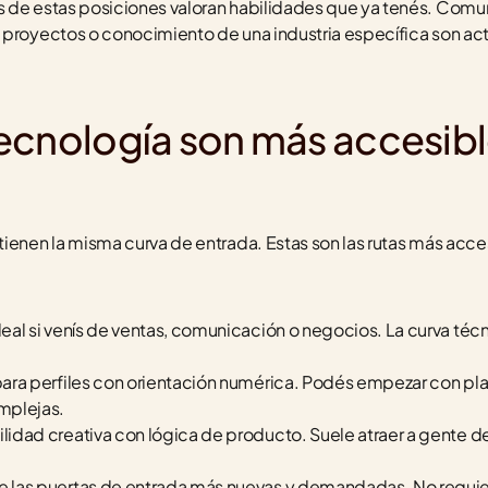
 de estas posiciones valoran habilidades que ya tenés. Comun
 proyectos o conocimiento de una industria específica son act
ecnología son más accesible
ienen la misma curva de entrada. Estas son las rutas más acces
deal si venís de ventas, comunicación o negocios. La curva téc
ara perfiles con orientación numérica. Podés empezar con plan
mplejas.
lidad creativa con lógica de producto. Suele atraer a gente de
de las puertas de entrada más nuevas y demandadas. No requi