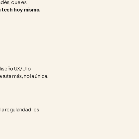
dés, que es 
a tech hoy mismo.
iseño UX/UI o 
ruta más, no la única.
a regularidad: es 