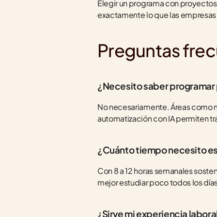
Elegir un programa con proyectos g
exactamente lo que las empresas 
Preguntas fre
¿Necesito saber programar p
No necesariamente. Áreas como mar
automatización con IA permiten tr
¿Cuánto tiempo necesito e
Con 8 a 12 horas semanales sosten
mejor estudiar poco todos los día
¿Sirve mi experiencia labora