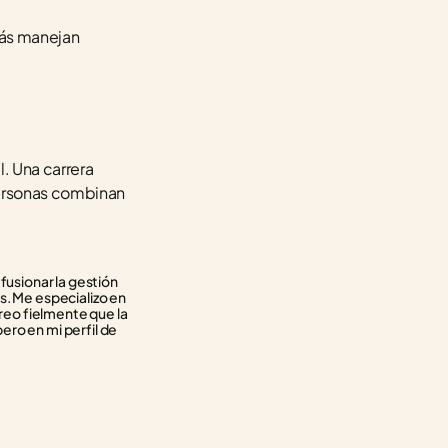
ás manejan 
. Una carrera 
ersonas combinan 
usionar la gestión 
. Me especializo en 
reo fielmente que la 
ero en mi perfil de 