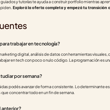
uiados y tutorías te ayuda a construir portfolio mientras apren
piden. 
Explorá la oferta completa y empezá tu transición 
cuentes
ara trabajar en tecnología?
keting digital, análisis de datos con herramientas visuales, d
abajar en tech con poco o nulo código. La programación es una 
studiar por semana?
idas podés avanzar de forma consistente. Lo determinante es l
s que concentrar todo en un fin de semana.
l anterior?