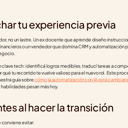
r tu experiencia previa
iador, no un lastre. Un ex docente que aprende diseño instruccio
s financieros o un vendedor que domina CRM y automatización p
negocio.
n clave tech: identificá logros medibles, traducí tareas a compe
 qué tu recorrido te vuelve valioso para el nuevo rol. Este proc
uestra guía sobre 
cómo la automatización con IA está cambiando
 habilidades pesan más hoy.
tes al hacer la transición
 conviene evitar: