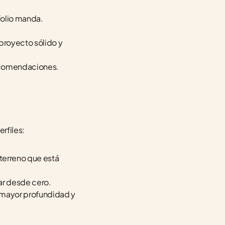
folio manda.
proyecto sólido y 
recomendaciones.
rfiles:
terreno que está 
ar desde cero.
n mayor profundidad y 