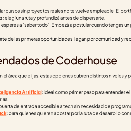
ar cursos sin proyectos reales no te vuelve empleable. El port
 elegí una ruta y profundizá antes de dispersarte.
z:
o esperes a "saber todo". Empezá a postular cuando tengas un 
arte de las primeras oportunidades llegan por comunidad y 
endados de Coderhouse
el área que elijas, estas opciones cubren distintos niveles y pe
 ideal como primer paso para entender el 
eligencia Artificial
:
rias.
 puerta de entrada accesible a tech sin necesidad de program
 para quienes quieren apostar por la ruta de desarrollo co
ack
: