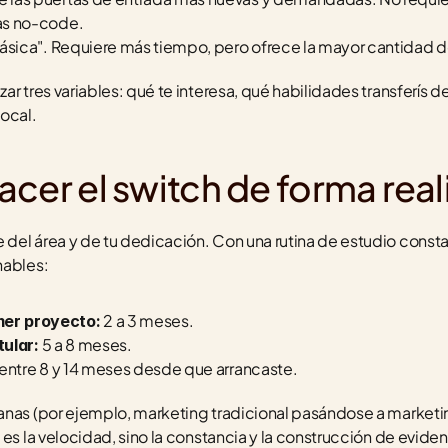
as no-code.
clásica". Requiere más tiempo, pero ofrece la mayor cantidad 
r tres variables: qué te interesa, qué habilidades transferís de
ocal.
cer el switch de forma real
el área y de tu dedicación. Con una rutina de estudio constant
nables:
 2 a 3 meses.
mer proyecto:
 5 a 8 meses.
tular:
 entre 8 y 14 meses desde que arrancaste.
anas (por ejemplo, marketing tradicional pasándose a marketing
es la velocidad, sino la constancia y la construcción de eviden