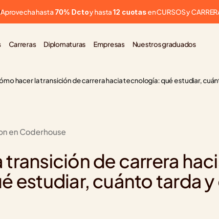
Aprovecha hasta 
 y hasta 
 en CURSOS y CARRER
70% Dcto
12 cuotas
s
Carreras
Diplomaturas
Empresas
Nuestros graduados
ómo hacer la transición de carrera hacia tecnología: qué estudiar, cuán
ion en Coderhouse
transición de carrera haci
é estudiar, cuánto tarda y 