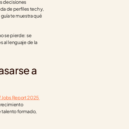
s decisiones 
a de perfiles tech y, 
guía te muestra qué 
o se pierde: se 
 al lenguaje de la 
sarse a 
f Jobs Report 2025 
crecimiento 
 talento formado, 