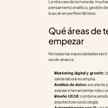
La otra cara de la moneda: muchas
pensamiento analítico, gestión de
buscan en perfiles híbridos.
Qué áreas de t
empezar
No todas las especialidades tech t
recién arranca:
 i
Marketing digital y growth:
salida laboral es amplia.
 excelente p
Análisis de datos:
avanzar a herramientas más co
 combina sensibi
Diseño UX/UI:
arquitectura o psicología.
 una 
Automatización con IA: