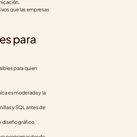
icación, 
ivos que las empresas 
s para 
ibles para quien 
nica es moderada y la 
illas y SQL antes de 
 diseño gráfico, 
ere programar desde 