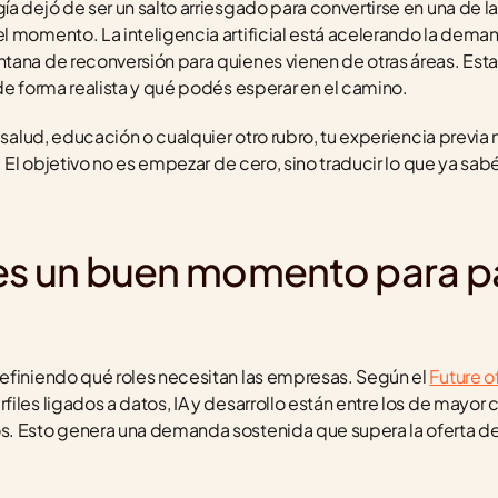
a dejó de ser un salto arriesgado para convertirse en una de la
 momento. La inteligencia artificial está acelerando la demand
tana de reconversión para quienes vienen de otras áreas. Esta 
de forma realista y qué podés esperar en el camino.
 salud, educación o cualquier otro rubro, tu experiencia previa n
. El objetivo no es empezar de cero, sino traducir lo que ya sabés
es un buen momento para pa
efiniendo qué roles necesitan las empresas. Según el 
Future o
erfiles ligados a datos, IA y desarrollo están entre los de mayor 
. Esto genera una demanda sostenida que supera la oferta de