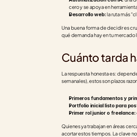
cero y se apoya en herramient
 la ruta más "
Desarrollo web:
Una buena forma de decidir es cruza
qué demanda hay en tu mercado l
Cuánto tarda ha
La respuesta honesta es: depende d
semanales), estos son plazos razo
Primeros fundamentos y pri
Portfolio inicial listo para pos
Primer rol junior o freelance:
Quienes ya trabajan en áreas cerc
acortar estos tiempos. La clave no 