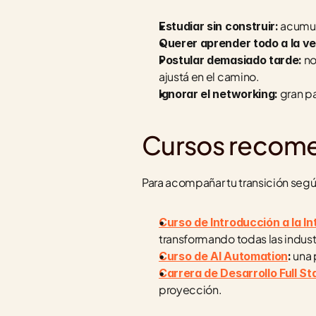
 acumul
Estudiar sin construir:
Querer aprender todo a la ve
 n
Postular demasiado tarde:
ajustá en el camino.
 gran p
Ignorar el networking:
Cursos recom
Para acompañar tu transición según 
Curso de Introducción a la Int
transformando todas las indust
 una
Curso de AI Automation
:
Carrera de Desarrollo Full St
proyección.