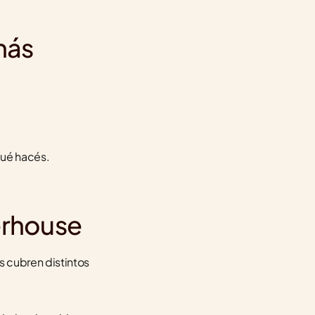
ás 
 qué hacés.
erhouse
 cubren distintos 