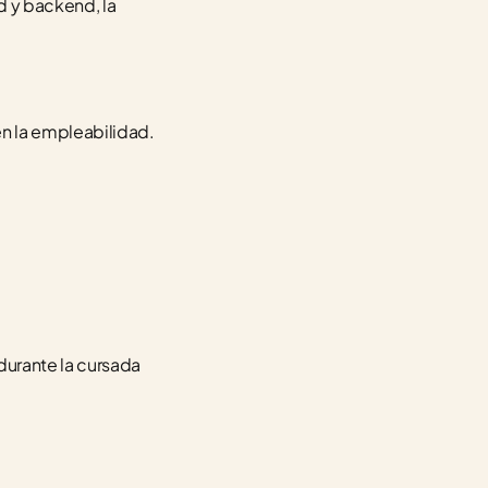
 y backend, la 
.
Todas incluyen proyectos para tu portfolio y acompañamiento, justo lo que más mueve la aguja en la empleabilidad. 
urante la cursada 