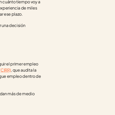
 cuánto tiempo voy a 
xperiencia de miles 
ar ese plazo.
 una decisión 
ir el primer empleo 
 (CIRR)
, que audita la 
gue empleo dentro de 
ardan más de medio 