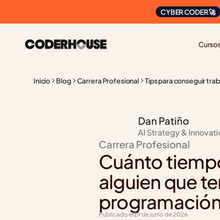
CYBER CODER 🚀
Curso
Inicio
Blog
Carrera Profesional
Tips para conseguir tra
Dan Patiño
AI Strategy & Innovat
Carrera Profesional
Cuánto tiempo
alguien que t
programació
Publicado el
29 de junio de 2026