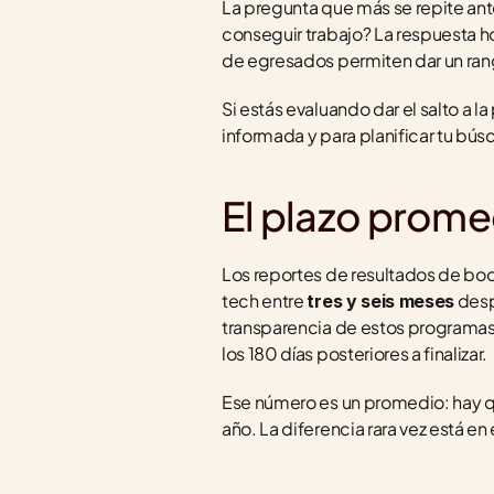
La pregunta que más se repite an
conseguir trabajo? La respuesta ho
de egresados permiten dar un rang
Si estás evaluando dar el salto a 
informada y para planificar tu bús
El plazo prome
Los reportes de resultados de boo
tech entre 
 des
tres y seis meses
transparencia de estos programas
los 180 días posteriores a finalizar.
Ese número es un promedio: hay qu
año. La diferencia rara vez está e