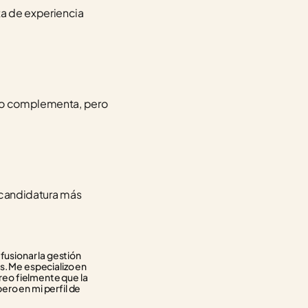
ta de experiencia 
ado complementa, pero 
 candidatura más 
usionar la gestión 
. Me especializo en 
reo fielmente que la 
ero en mi perfil de 