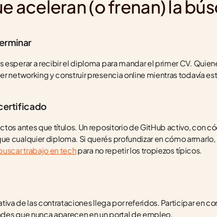
ue aceleran (o frenan) la b
terminar
 esperar a recibir el diploma para mandar el primer CV. Quien
er networking y construir presencia online mientras todavía es
 certificado
tos antes que títulos. Un repositorio de GitHub activo, con cód
e cualquier diploma. Si querés profundizar en cómo armarlo, re
buscar trabajo en tech
 para no repetir los tropiezos típicos.
cativa de las contrataciones llega por referidos. Participar en 
ades que nunca aparecen en un portal de empleo.