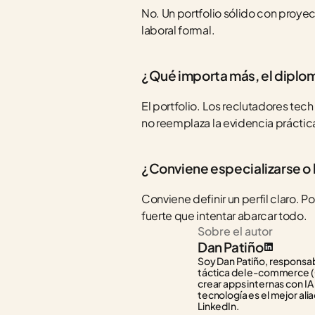
No. Un portfolio sólido con proyec
laboral formal.
¿Qué importa más, el diploma
El portfolio. Los reclutadores tec
no reemplaza la evidencia práctic
¿Conviene especializarse o 
Conviene definir un perfil claro. P
fuerte que intentar abarcar todo.
Sobre el autor
Dan Patiño
Soy Dan Patiño, responsabl
táctica del e-commerce (C
crear apps internas con IA
tecnología es el mejor alia
LinkedIn.