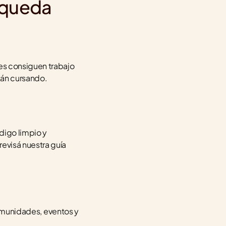
úsqueda
es consiguen trabajo 
tán cursando.
igo limpio y 
visá nuestra guía 
comunidades, eventos y 