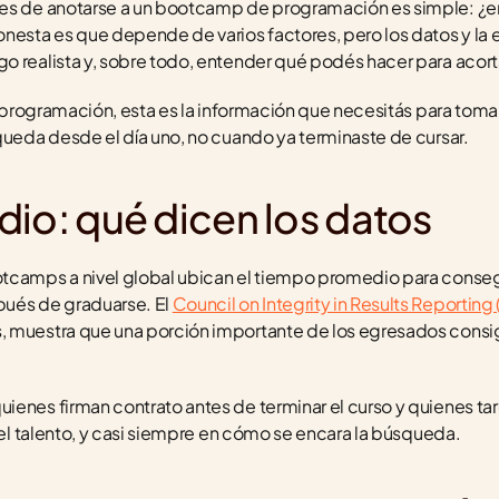
tes de anotarse a un bootcamp de programación es simple: ¿en
nesta es que depende de varios factores, pero los datos y la e
o realista y, sobre todo, entender qué podés hacer para acort
la programación, esta es la información que necesitás para tomar
queda desde el día uno, no cuando ya terminaste de cursar.
dio: qué dicen los datos
tcamps a nivel global ubican el tiempo promedio para consegu
pués de graduarse. El 
Council on Integrity in Results Reporting
, muestra que una porción importante de los egresados consi
ienes firman contrato antes de terminar el curso y quienes t
n el talento, y casi siempre en cómo se encara la búsqueda.