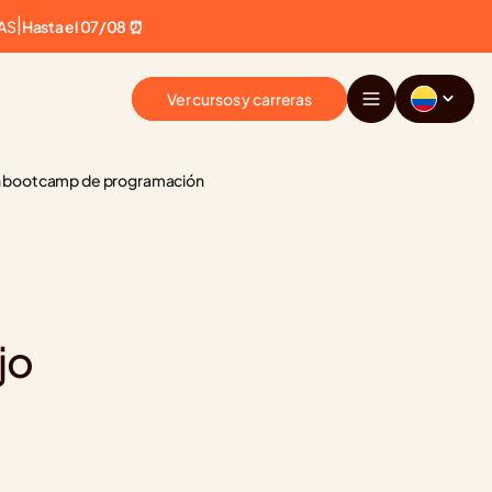
AS
|
Hasta el 07/08 ⏰
Ver cursos y carreras
 un bootcamp de programación
o 