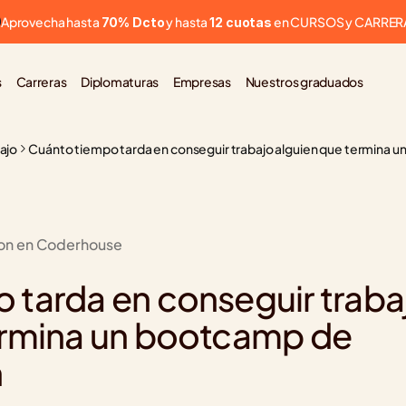
Aprovecha hasta 
 y hasta 
 en CURSOS y CARRER
70% Dcto
12 cuotas
s
Carreras
Diplomaturas
Empresas
Nuestros graduados
bajo
Cuánto tiempo tarda en conseguir trabajo alguien que termina
ion en Coderhouse
 tarda en conseguir trabaj
ermina un bootcamp de 
n