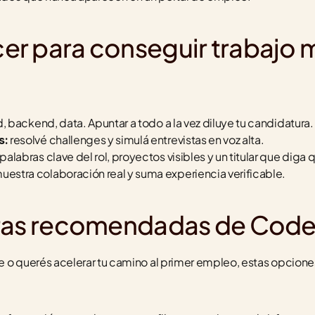
r para conseguir trabajo m
d, backend, data. Apuntar a todo a la vez diluye tu candidatura.
 resolvé challenges y simulá entrevistas en voz alta.
s:
 palabras clave del rol, proyectos visibles y un titular que diga
uestra colaboración real y suma experiencia verificable.
eras recomendadas de Cod
e o querés acelerar tu camino al primer empleo, estas opciones