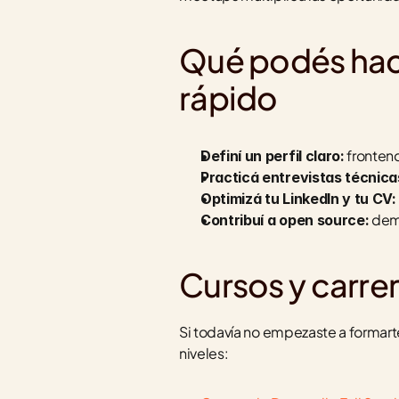
Qué podés hace
rápido
 fronten
Definí un perfil claro:
Practicá entrevistas técnica
Optimizá tu LinkedIn y tu CV:
 dem
Contribuí a open source:
Cursos y carr
Si todavía no empezaste a formart
niveles: