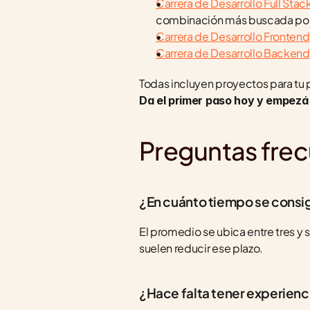
Carrera de Desarrollo Full Stac
combinación más buscada por
Carrera de Desarrollo Frontend
Carrera de Desarrollo Backend
Da el primer paso hoy y empezá a
Preguntas fre
¿En cuánto tiempo se cons
El promedio se ubica entre tres y
suelen reducir ese plazo.
¿Hace falta tener experienc