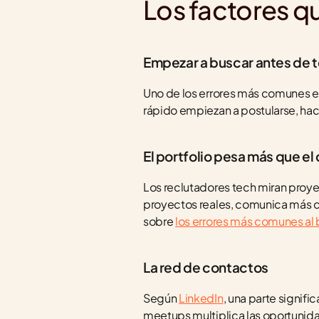
Los factores q
Empezar a buscar antes de 
Uno de los errores más comunes es
rápido empiezan a postularse, hac
El portfolio pesa más que el
Los reclutadores tech miran proyec
proyectos reales, comunica más qu
sobre 
los errores más comunes al 
La red de contactos
Según 
LinkedIn
, una parte signifi
meetups multiplica las oportunid