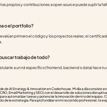
tos propios y contribuciones a open source puede suplir la fal
 o el portfolio?
h evalúan primero el código y los proyectos reales; el certific
a.
buscar trabajo de todo?
ostularte a un rol específico (frontend, backend o data) hace tu
e de AI Strategy & Innovation en Coderhouse. Mi día a día consiste en f
RO, Email Marketing y SEO) con el desarrollo de soluciones disruptivas
 para automatizar tareas y potenciar la innovación dentro del equipo. C
do de la estrategia. Para profundizar en mi recorrido profesional, te esp