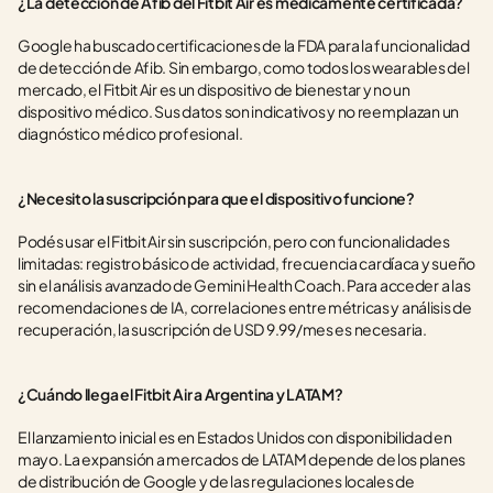
¿La detección de Afib del Fitbit Air es médicamente certificada?
Google ha buscado certificaciones de la FDA para la funcionalidad 
de detección de Afib. Sin embargo, como todos los wearables del 
mercado, el Fitbit Air es un dispositivo de bienestar y no un 
dispositivo médico. Sus datos son indicativos y no reemplazan un 
diagnóstico médico profesional.
¿Necesito la suscripción para que el dispositivo funcione?
Podés usar el Fitbit Air sin suscripción, pero con funcionalidades 
limitadas: registro básico de actividad, frecuencia cardíaca y sueño 
sin el análisis avanzado de Gemini Health Coach. Para acceder a las 
recomendaciones de IA, correlaciones entre métricas y análisis de 
recuperación, la suscripción de USD 9.99/mes es necesaria.
¿Cuándo llega el Fitbit Air a Argentina y LATAM?
El lanzamiento inicial es en Estados Unidos con disponibilidad en 
mayo. La expansión a mercados de LATAM depende de los planes 
de distribución de Google y de las regulaciones locales de 