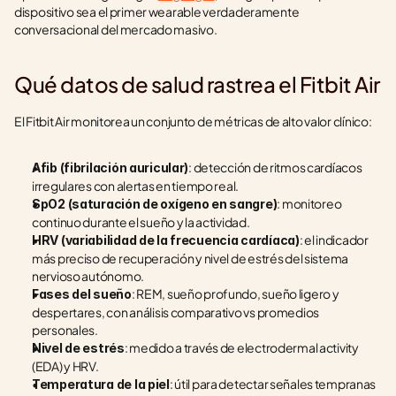
dispositivo sea el primer wearable verdaderamente 
conversacional del mercado masivo.
Qué datos de salud rastrea el Fitbit Air
El Fitbit Air monitorea un conjunto de métricas de alto valor clínico:
: detección de ritmos cardíacos 
Afib (fibrilación auricular)
irregulares con alertas en tiempo real.
: monitoreo 
SpO2 (saturación de oxígeno en sangre)
continuo durante el sueño y la actividad.
: el indicador 
HRV (variabilidad de la frecuencia cardíaca)
más preciso de recuperación y nivel de estrés del sistema 
nervioso autónomo.
: REM, sueño profundo, sueño ligero y 
Fases del sueño
despertares, con análisis comparativo vs promedios 
personales.
: medido a través de electrodermal activity 
Nivel de estrés
(EDA) y HRV.
: útil para detectar señales tempranas 
Temperatura de la piel