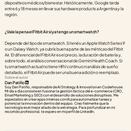
dispositivos médicos/bienestar. Históricamente, Google tarda 
entre 6 y 18 meses en llevar sus hardware products a Argentina y la 
región.
¿Vale la pena el Fitbit Air si ya tengo un smartwatch?
Depende del tipo de smartwatch. Si tenés un Apple Watch Series 9 
o un Galaxy Watch, ya cubrís buena parte de las métricas del Fitbit 
Air. El diferencial del Fitbit Air es el precio, la duración de batería y, 
sobre todo, el análisis conversacional de Gemini Health Coach. Si 
tu smartwatch actual no tiene HRV continuo ni análisis de sueño 
detallado, el Fitbit Air puede ser una buena adición o reemplazo.
Sobre el autor
Dan Patiño
Soy Dan Patiño, responsable de AI Strategy & Innovation en Coderhouse. 
Mi día a día consiste en fusionar la gestión táctica del e-commerce (CRO, 
Email Marketing y SEO) con el desarrollo de soluciones disruptivas. Me 
especializo en crear apps internas con IA para automatizar tareas y 
potenciar la innovación dentro del equipo. Creo fielmente que la 
tecnología es el mejor aliado de la estrategia. Para profundizar en mi 
recorrido profesional, te espero en mi perfil de LinkedIn.