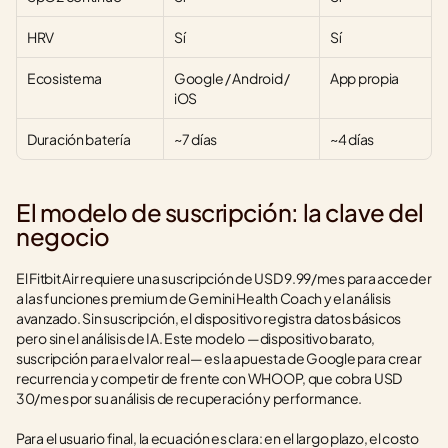
HRV
Sí
Sí
Ecosistema
Google / Android / 
App propia
iOS
Duración batería
~7 días
~4 días
El modelo de suscripción: la clave del 
negocio
El Fitbit Air requiere una suscripción de USD 9.99/mes para acceder 
a las funciones premium de Gemini Health Coach y el análisis 
avanzado. Sin suscripción, el dispositivo registra datos básicos 
pero sin el análisis de IA. Este modelo —dispositivo barato, 
suscripción para el valor real— es la apuesta de Google para crear 
recurrencia y competir de frente con WHOOP, que cobra USD 
30/mes por su análisis de recuperación y performance.
Para el usuario final, la ecuación es clara: en el largo plazo, el costo 