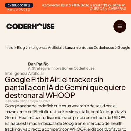
Aprovecha hasta 
70% Dcto
 y hasta 
12 cuotas
 en 
CYBER CODER 🚀
CURSOS y CARRERAS
Hasta el 09/08 ⏰
Inicio
Blog
Inteligencia Artificial
Lanzamientos de Coderhouse
Google F
Dan Patiño
AI Strategy & Innovation en Coderhouse
Inteligencia Artificial
Google Fitbit Air: el tracker sin 
pantalla con IA de Gemini que quiere 
destronar al WHOOP
Publicado el
12 de mayo de 2026
Google acaba de redefinir qué es un wearable de salud con el 
lanzamiento del Fitbit Air: un tracker sin pantalla, con IA integrada vía 
Gemini Health Coach, disponible a un precio de entrada de USD 99. 
Es la apuesta más ambiciosa de Google en el mercado del health 
tracking y va directo a competir con WHOOP, el dispositivo favorito 