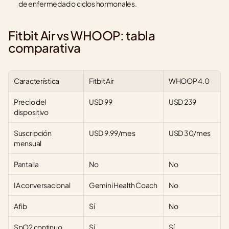
de enfermedad o ciclos hormonales.
Fitbit Air vs WHOOP: tabla 
comparativa
Característica
Fitbit Air
WHOOP 4.0
Precio del 
USD 99
USD 239
dispositivo
Suscripción 
USD 9.99/mes
USD 30/mes
mensual
Pantalla
No
No
IA conversacional
Gemini Health Coach
No
Afib
Sí
No
SpO2 continuo
Sí
Sí