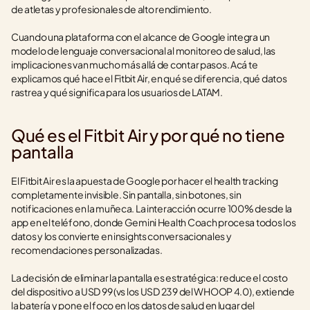
de atletas y profesionales de alto rendimiento.
Cuando una plataforma con el alcance de Google integra un 
modelo de lenguaje conversacional al monitoreo de salud, las 
implicaciones van mucho más allá de contar pasos. Acá te 
explicamos qué hace el Fitbit Air, en qué se diferencia, qué datos 
rastrea y qué significa para los usuarios de LATAM.
Qué es el Fitbit Air y por qué no tiene 
pantalla
El Fitbit Air es la apuesta de Google por hacer el health tracking 
completamente invisible. Sin pantalla, sin botones, sin 
notificaciones en la muñeca. La interacción ocurre 100% desde la 
app en el teléfono, donde Gemini Health Coach procesa todos los 
datos y los convierte en insights conversacionales y 
recomendaciones personalizadas.
La decisión de eliminar la pantalla es estratégica: reduce el costo 
del dispositivo a USD 99 (vs los USD 239 del WHOOP 4.0), extiende 
la batería y pone el foco en los datos de salud en lugar del 