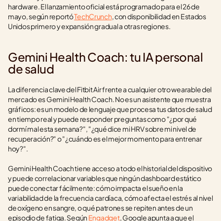
hardware. El lanzamiento oficial está programado para el 26 de 
mayo, según reportó 
TechCrunch
, con disponibilidad en Estados 
Unidos primero y expansión gradual a otras regiones.
Gemini Health Coach: tu IA personal 
de salud
La diferencia clave del Fitbit Air frente a cualquier otro wearable del 
mercado es Gemini Health Coach. No es un asistente que muestra 
gráficos: es un modelo de lenguaje que procesa tus datos de salud 
en tiempo real y puede responder preguntas como "¿por qué 
dormí mal esta semana?", "¿qué dice mi HRV sobre mi nivel de 
recuperación?" o "¿cuándo es el mejor momento para entrenar 
hoy?".
Gemini Health Coach tiene acceso a todo el historial del dispositivo 
y puede correlacionar variables que ningún dashboard estático 
puede conectar fácilmente: cómo impacta el sueño en la 
variabilidad de la frecuencia cardíaca, cómo afecta el estrés al nivel 
de oxígeno en sangre, o qué patrones se repiten antes de un 
episodio de fatiga. Según 
Engadget
, Google apunta a que el 