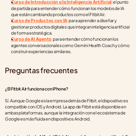
: el punto 
Curso de Introducción a la Inteligencia Artificial
de partida para entender cómo funcionan los modelos de IA 
que están cambiando productos como el Fitbit Air.
: para aprender a diseñar y 
Curso de Productos con IA
gestionar productos digitales que integran inteligencia artificial 
de forma estratégica.
: para entender cómo funcionan los 
Curso de AI Agents
agentes conversacionales como Gemini Health Coach y cómo 
construir experiencias similares.
Preguntas frecuentes
¿El Fitbit Air funciona con iPhone?
Sí. Aunque Google es la empresa detrás de Fitbit, el dispositivo es 
compatible con iOS y Android. La app de Fitbit está disponible en 
ambas plataformas, aunque la integración con el ecosistema de 
Google es más fluida en dispositivos Android.