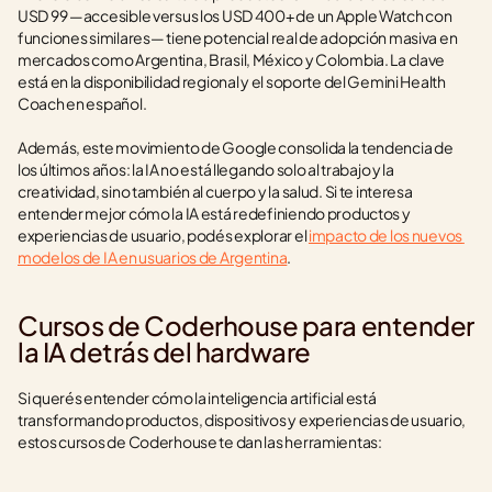
USD 99 —accesible versus los USD 400+ de un Apple Watch con 
funciones similares— tiene potencial real de adopción masiva en 
mercados como Argentina, Brasil, México y Colombia. La clave 
está en la disponibilidad regional y el soporte del Gemini Health 
Coach en español.
Además, este movimiento de Google consolida la tendencia de 
los últimos años: la IA no está llegando solo al trabajo y la 
creatividad, sino también al cuerpo y la salud. Si te interesa 
entender mejor cómo la IA está redefiniendo productos y 
experiencias de usuario, podés explorar el 
impacto de los nuevos 
modelos de IA en usuarios de Argentina
.
Cursos de Coderhouse para entender 
la IA detrás del hardware
Si querés entender cómo la inteligencia artificial está 
transformando productos, dispositivos y experiencias de usuario, 
estos cursos de Coderhouse te dan las herramientas: