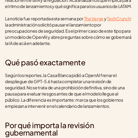
relación entre la IA y la regulación. Acá analizamos qué implica para 
el ritmo de lanzamientos y qué significa para los usuarios de LATAM.
La noticia fue reportada esta semana por 
The Verge
 y 
TechCrunch
: 
la administración solicitó pausar el lanzamiento por 
preocupaciones de seguridad. Es el primer caso de este tipo para 
un modelo de OpenAI y abre preguntas sobre cómo se gobernará 
la IA de acá en adelante.
Qué pasó exactamente
Según los reportes, la Casa Blanca pidió a OpenAI frenar el 
despliegue de GPT-5.6 hasta completar una revisión de 
seguridad. No se trata de una prohibición definitiva, sino de una 
pausa para evaluar riesgos antes de que el modelo llegue al 
público. La diferencia es importante: marca que los gobiernos 
empiezan a intervenir en el calendario de lanzamientos.
Por qué importa la revisión 
gubernamental