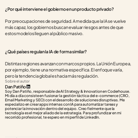
¿Por qué interviene el gobierno en un producto privado?
Por preocupaciones de seguridad. A medida que la IA se vuelve 
más capaz, los gobiernos buscan evaluar riesgos antes de que 
estos modelos lleguen al público masivo.
¿Qué países regulan la IA de forma similar?
Distintas regiones avanzan con marcos propios. La Unión Europea, 
por ejemplo, tiene una normativa específica. El enfoque varía, 
pero la tendencia global es hacia más regulación.
Sobre el autor
Dan Patiño
Soy Dan Patiño, responsable de AI Strategy & Innovation en Coderhouse. 
Mi día a día consiste en fusionar la gestión táctica del e-commerce (CRO, 
Email Marketing y SEO) con el desarrollo de soluciones disruptivas. Me 
especializo en crear apps internas con IA para automatizar tareas y 
potenciar la innovación dentro del equipo. Creo fielmente que la 
tecnología es el mejor aliado de la estrategia. Para profundizar en mi 
recorrido profesional, te espero en mi perfil de LinkedIn.