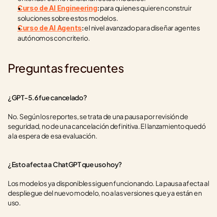
 para quienes quieren construir 
Curso de AI Engineering
:
soluciones sobre estos modelos.
 el nivel avanzado para diseñar agentes 
Curso de AI Agents
:
autónomos con criterio.
Preguntas frecuentes
¿GPT-5.6 fue cancelado?
No. Según los reportes, se trata de una pausa por revisión de 
seguridad, no de una cancelación definitiva. El lanzamiento quedó 
a la espera de esa evaluación.
¿Esto afecta a ChatGPT que uso hoy?
Los modelos ya disponibles siguen funcionando. La pausa afecta al 
despliegue del nuevo modelo, no a las versiones que ya están en 
uso.