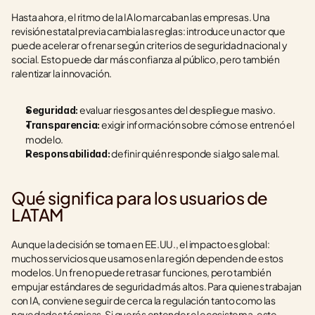
Hasta ahora, el ritmo de la IA lo marcaban las empresas. Una 
revisión estatal previa cambia las reglas: introduce un actor que 
puede acelerar o frenar según criterios de seguridad nacional y 
social. Esto puede dar más confianza al público, pero también 
ralentizar la innovación.
 evaluar riesgos antes del despliegue masivo.
Seguridad:
 exigir información sobre cómo se entrenó el 
Transparencia:
modelo.
 definir quién responde si algo sale mal.
Responsabilidad:
Qué significa para los usuarios de 
LATAM
Aunque la decisión se toma en EE.UU., el impacto es global: 
muchos servicios que usamos en la región dependen de estos 
modelos. Un freno puede retrasar funciones, pero también 
empujar estándares de seguridad más altos. Para quienes trabajan 
con IA, conviene seguir de cerca la regulación tanto como las 
novedades técnicas. Si querés entender el ecosistema, este 