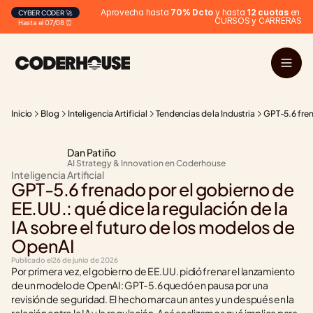
Aprovecha hasta 
70% Dcto
 y hasta 
12 cuotas
 en 
CYBER CODER 🚀
CURSOS y CARRERAS
Hasta el 07/08 ⏰
Inicio
Blog
Inteligencia Artificial
Tendencias de la Industria
GPT-5.6 fren
Dan Patiño
AI Strategy & Innovation en Coderhouse
Inteligencia Artificial
GPT-5.6 frenado por el gobierno de 
EE.UU.: qué dice la regulación de la 
IA sobre el futuro de los modelos de 
OpenAI
Publicado el
26 de junio de 2026
Por primera vez, el gobierno de EE.UU. pidió frenar el lanzamiento 
de un modelo de OpenAI: GPT-5.6 quedó en pausa por una 
revisión de seguridad. El hecho marca un antes y un después en la 