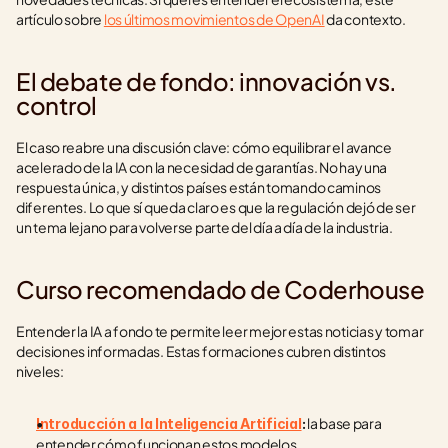
artículo sobre 
los últimos movimientos de OpenAI
 da contexto.
El debate de fondo: innovación vs. 
control
El caso reabre una discusión clave: cómo equilibrar el avance 
acelerado de la IA con la necesidad de garantías. No hay una 
respuesta única, y distintos países están tomando caminos 
diferentes. Lo que sí queda claro es que la regulación dejó de ser 
un tema lejano para volverse parte del día a día de la industria.
Curso recomendado de Coderhouse
Entender la IA a fondo te permite leer mejor estas noticias y tomar 
decisiones informadas. Estas formaciones cubren distintos 
niveles:
 la base para 
Introducción a la Inteligencia Artificial
:
entender cómo funcionan estos modelos.