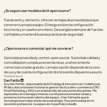
¿Es seguro usar modelos de IA open source?
Puede serlo y, de hecho, ofrecen ventajas de privacidad porque 
corren en tu propio equipo. El riesgo está en la configuración 
incorrecta y en usarlos sin criterio. Descargalos siempre de fuentes 
confiables y mantené buenas prácticas de seguridad.
¿Open source o comercial: qué me conviene?
Si priorizás privacidad y control, open source. Si priorizás calidad y 
comodidad sin complicaciones técnicas, una herramienta 
comercial con plan gratuito. La mejor opción depende de tu caso 
de uso y de cuánta configuración técnica estés dispuesto a asumir.
Sobre el autor
Dan Patiño
Soy Dan Patiño, responsable de AI Strategy & Innovation en Coderhouse. 
Mi día a día consiste en fusionar la gestión táctica del e-commerce (CRO, 
Email Marketing y SEO) con el desarrollo de soluciones disruptivas. Me 
especializo en crear apps internas con IA para automatizar tareas y 
potenciar la innovación dentro del equipo. Creo fielmente que la 
tecnología es el mejor aliado de la estrategia. Para profundizar en mi 
recorrido profesional, te espero en mi perfil de LinkedIn.