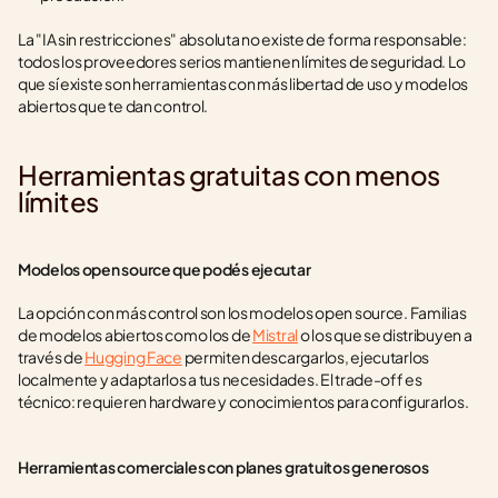
La "IA sin restricciones" absoluta no existe de forma responsable: 
todos los proveedores serios mantienen límites de seguridad. Lo 
que sí existe son herramientas con más libertad de uso y modelos 
abiertos que te dan control.
Herramientas gratuitas con menos 
límites
Modelos open source que podés ejecutar
La opción con más control son los modelos open source. Familias 
de modelos abiertos como los de 
Mistral
 o los que se distribuyen a 
través de 
Hugging Face
 permiten descargarlos, ejecutarlos 
localmente y adaptarlos a tus necesidades. El trade-off es 
técnico: requieren hardware y conocimientos para configurarlos.
Herramientas comerciales con planes gratuitos generosos