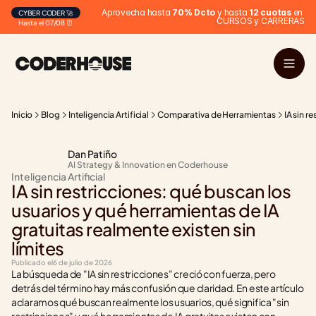
Aprovecha hasta 
70% Dcto
 y hasta 
12 cuotas
 en 
CYBER CODER 🚀
CURSOS y CARRERAS
Hasta el 07/08 ⏰
Inicio
Blog
Inteligencia Artificial
Comparativa de Herramientas
IA sin r
Dan Patiño
AI Strategy & Innovation en Coderhouse
Inteligencia Artificial
IA sin restricciones: qué buscan los 
usuarios y qué herramientas de IA 
gratuitas realmente existen sin 
límites
Publicado el
6 de julio de 2026
La búsqueda de "IA sin restricciones" creció con fuerza, pero 
detrás del término hay más confusión que claridad. En este artículo 
aclaramos qué buscan realmente los usuarios, qué significa "sin 