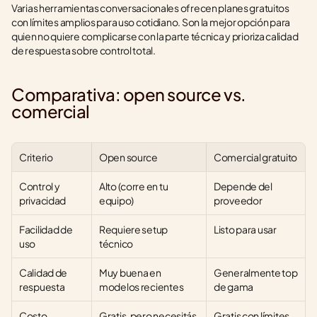
Varias herramientas conversacionales ofrecen planes gratuitos 
con límites amplios para uso cotidiano. Son la mejor opción para 
quien no quiere complicarse con la parte técnica y prioriza calidad 
de respuesta sobre control total.
Comparativa: open source vs. 
comercial
Criterio
Open source
Comercial gratuito
Control y 
Alto (corre en tu 
Depende del 
privacidad
equipo)
proveedor
Facilidad de 
Requiere setup 
Listo para usar
uso
técnico
Calidad de 
Muy buena en 
Generalmente top 
respuesta
modelos recientes
de gama
Costo
Gratis, pero necesitás 
Gratis con límites