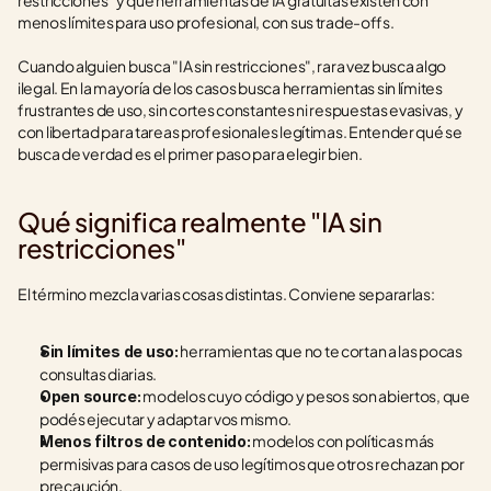
restricciones" y qué herramientas de IA gratuitas existen con 
menos límites para uso profesional, con sus trade-offs.
Cuando alguien busca "IA sin restricciones", rara vez busca algo 
ilegal. En la mayoría de los casos busca herramientas sin límites 
frustrantes de uso, sin cortes constantes ni respuestas evasivas, y 
con libertad para tareas profesionales legítimas. Entender qué se 
busca de verdad es el primer paso para elegir bien.
Qué significa realmente "IA sin 
restricciones"
El término mezcla varias cosas distintas. Conviene separarlas:
 herramientas que no te cortan a las pocas 
Sin límites de uso:
consultas diarias.
 modelos cuyo código y pesos son abiertos, que 
Open source:
podés ejecutar y adaptar vos mismo.
 modelos con políticas más 
Menos filtros de contenido:
permisivas para casos de uso legítimos que otros rechazan por 
precaución.