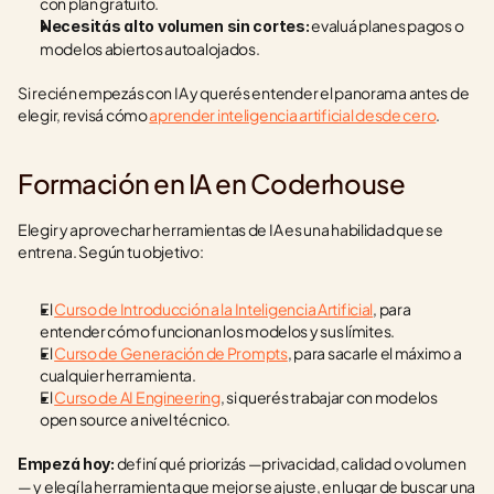
con plan gratuito.
 evaluá planes pagos o 
Necesitás alto volumen sin cortes:
modelos abiertos autoalojados.
Si recién empezás con IA y querés entender el panorama antes de 
elegir, revisá cómo 
aprender inteligencia artificial desde cero
.
Formación en IA en Coderhouse
Elegir y aprovechar herramientas de IA es una habilidad que se 
entrena. Según tu objetivo:
El 
Curso de Introducción a la Inteligencia Artificial
, para 
entender cómo funcionan los modelos y sus límites.
El 
Curso de Generación de Prompts
, para sacarle el máximo a 
cualquier herramienta.
El 
Curso de AI Engineering
, si querés trabajar con modelos 
open source a nivel técnico.
 definí qué priorizás —privacidad, calidad o volumen
Empezá hoy:
— y elegí la herramienta que mejor se ajuste, en lugar de buscar una 