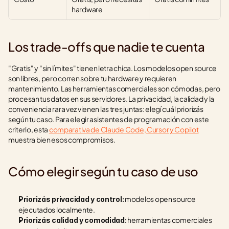
hardware
Los trade-offs que nadie te cuenta
"Gratis" y "sin límites" tienen letra chica. Los modelos open source 
son libres, pero corren sobre tu hardware y requieren 
mantenimiento. Las herramientas comerciales son cómodas, pero 
procesan tus datos en sus servidores. La privacidad, la calidad y la 
conveniencia rara vez vienen las tres juntas: elegí cuál priorizás 
según tu caso. Para elegir asistentes de programación con este 
criterio, esta 
comparativa de Claude Code, Cursor y Copilot
muestra bien esos compromisos.
Cómo elegir según tu caso de uso
 modelos open source 
Priorizás privacidad y control:
ejecutados localmente.
 herramientas comerciales 
Priorizás calidad y comodidad: