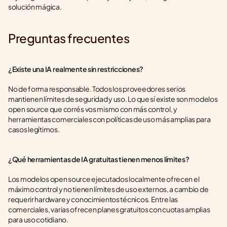
solución mágica.
Preguntas frecuentes
¿Existe una IA realmente sin restricciones?
No de forma responsable. Todos los proveedores serios 
mantienen límites de seguridad y uso. Lo que sí existe son modelos 
open source que corrés vos mismo con más control, y 
herramientas comerciales con políticas de uso más amplias para 
casos legítimos.
¿Qué herramientas de IA gratuitas tienen menos límites?
Los modelos open source ejecutados localmente ofrecen el 
máximo control y no tienen límites de uso externos, a cambio de 
requerir hardware y conocimientos técnicos. Entre las 
comerciales, varias ofrecen planes gratuitos con cuotas amplias 
para uso cotidiano.