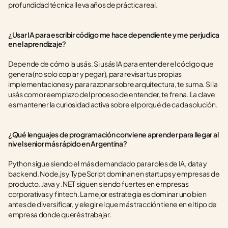
profundidad técnica lleva años de práctica real.
¿Usar IA para escribir código me hace dependiente y me perjudica 
en el aprendizaje?
Depende de cómo la usás. Si usás IA para entender el código que 
genera (no solo copiar y pegar), para revisar tus propias 
implementaciones y para razonar sobre arquitectura, te suma. Si la 
usás como reemplazo del proceso de entender, te frena. La clave 
es mantener la curiosidad activa sobre el porqué de cada solución.
¿Qué lenguajes de programación conviene aprender para llegar al 
nivel senior más rápido en Argentina?
Python sigue siendo el más demandado para roles de IA, data y 
backend. Node.js y TypeScript dominan en startups y empresas de 
producto. Java y .NET siguen siendo fuertes en empresas 
corporativas y fintech. La mejor estrategia es dominar uno bien 
antes de diversificar, y elegir el que más tracción tiene en el tipo de 
empresa donde querés trabajar.