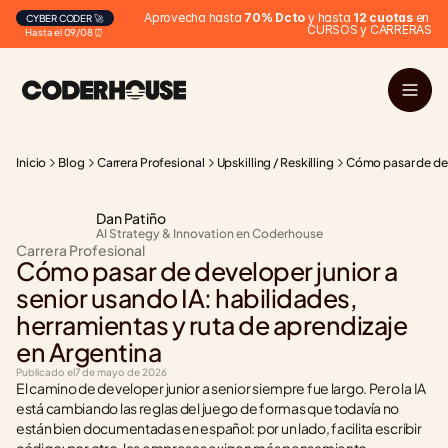
Aprovecha hasta 
70% Dcto
 y hasta 
12 cuotas
 en 
CYBER CODER 🚀
CURSOS y CARRERAS
Hasta el 09/08 ⏰
Inicio
Blog
Carrera Profesional
Upskilling / Reskilling
Cómo pasar de deve
Dan Patiño
AI Strategy & Innovation en Coderhouse
Carrera Profesional
Cómo pasar de developer junior a 
senior usando IA: habilidades, 
herramientas y ruta de aprendizaje 
en Argentina
Publicado el
7 de mayo de 2026
El camino de developer junior a senior siempre fue largo. Pero la IA 
está cambiando las reglas del juego de formas que todavía no 
están bien documentadas en español: por un lado, facilita escribir 