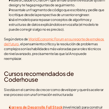
Pedile a Claude o ChatGPT que simule una entrevista de system 
design y te haga preguntas de seguimiento.
Presentale un fragmento de código que escribiste y pedile que 
lo critique desde la perspectiva de un senior engineer.
Usá el modelo para repasar conceptos de algoritmos y 
estructuras de datos explicándolos en voz alta (el modelo te 
puede corregir si algo no es preciso).
Según datos de 
World Economic Forum en su reporte de empleos 
del futuro
, el pensamiento crítico y la resolución de problemas 
complejos son las habilidades más valoradas para roles técnicos 
de nivel avanzado, precisamente las que la IA no puede 
reemplazar.
Cursos recomendados de 
Coderhouse
Si estás en el camino de crecer como developer y querés acelerar 
ese proceso con una formación estructurada:
 (nivel inicial): para construir 
Carrera de Desarrollo Full Stack