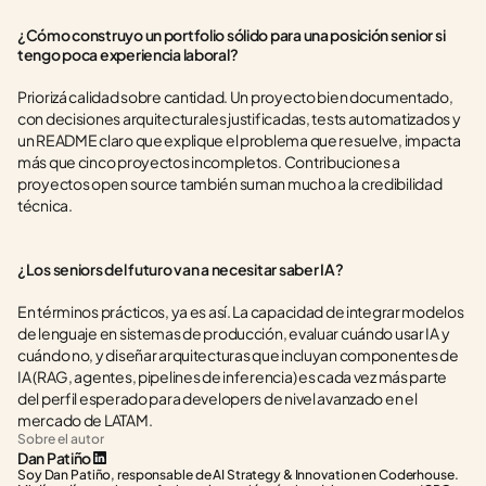
¿Cómo construyo un portfolio sólido para una posición senior si 
tengo poca experiencia laboral?
Priorizá calidad sobre cantidad. Un proyecto bien documentado, 
con decisiones arquitecturales justificadas, tests automatizados y 
un README claro que explique el problema que resuelve, impacta 
más que cinco proyectos incompletos. Contribuciones a 
proyectos open source también suman mucho a la credibilidad 
técnica.
¿Los seniors del futuro van a necesitar saber IA?
En términos prácticos, ya es así. La capacidad de integrar modelos 
de lenguaje en sistemas de producción, evaluar cuándo usar IA y 
cuándo no, y diseñar arquitecturas que incluyan componentes de 
IA (RAG, agentes, pipelines de inferencia) es cada vez más parte 
del perfil esperado para developers de nivel avanzado en el 
mercado de LATAM.
Sobre el autor
Dan Patiño
Soy Dan Patiño, responsable de AI Strategy & Innovation en Coderhouse. 