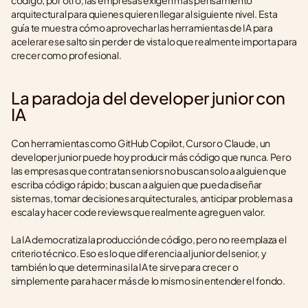
código; por otro, las empresas exigen más pensamiento 
arquitectural para quienes quieren llegar al siguiente nivel. Esta 
guía te muestra cómo aprovechar las herramientas de IA para 
acelerar ese salto sin perder de vista lo que realmente importa para 
crecer como profesional.
La paradoja del developer junior con 
IA
Con herramientas como GitHub Copilot, Cursor o Claude, un 
developer junior puede hoy producir más código que nunca. Pero 
las empresas que contratan seniors no buscan solo a alguien que 
escriba código rápido; buscan a alguien que pueda diseñar 
sistemas, tomar decisiones arquitecturales, anticipar problemas a 
escala y hacer code reviews que realmente agreguen valor.
La IA democratiza la producción de código, pero no reemplaza el 
criterio técnico. Eso es lo que diferencia al junior del senior, y 
también lo que determina si la IA te sirve para crecer o 
simplemente para hacer más de lo mismo sin entender el fondo.