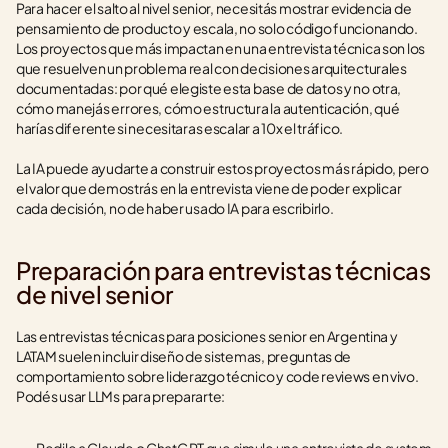
Para hacer el salto al nivel senior, necesitás mostrar evidencia de 
pensamiento de producto y escala, no solo código funcionando. 
Los proyectos que más impactan en una entrevista técnica son los 
que resuelven un problema real con decisiones arquitecturales 
documentadas: por qué elegiste esta base de datos y no otra, 
cómo manejás errores, cómo estructura la autenticación, qué 
harías diferente si necesitaras escalar a 10x el tráfico.
La IA puede ayudarte a construir estos proyectos más rápido, pero 
el valor que demostrás en la entrevista viene de poder explicar 
cada decisión, no de haber usado IA para escribirlo.
Preparación para entrevistas técnicas 
de nivel senior
Las entrevistas técnicas para posiciones senior en Argentina y 
LATAM suelen incluir diseño de sistemas, preguntas de 
comportamiento sobre liderazgo técnico y code reviews en vivo. 
Podés usar LLMs para prepararte: