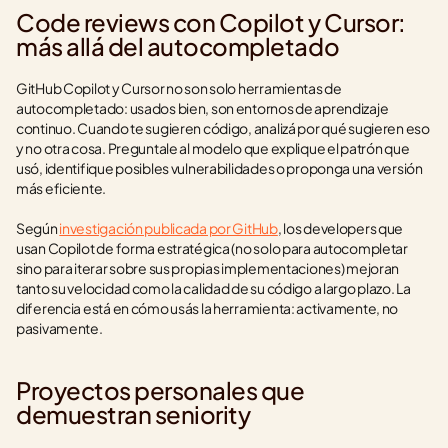
Code reviews con Copilot y Cursor: 
más allá del autocompletado
GitHub Copilot y Cursor no son solo herramientas de 
autocompletado: usados bien, son entornos de aprendizaje 
continuo. Cuando te sugieren código, analizá por qué sugieren eso 
y no otra cosa. Preguntale al modelo que explique el patrón que 
usó, identifique posibles vulnerabilidades o proponga una versión 
más eficiente.
Según 
investigación publicada por GitHub
, los developers que 
usan Copilot de forma estratégica (no solo para autocompletar 
sino para iterar sobre sus propias implementaciones) mejoran 
tanto su velocidad como la calidad de su código a largo plazo. La 
diferencia está en cómo usás la herramienta: activamente, no 
pasivamente.
Proyectos personales que 
demuestran seniority