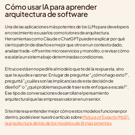
Cómo usar IA para aprender 
arquitectura de software
Una de las aplicaciones más potentes de los LLMs para developers 
en crecimiento es usarlos como tutores de arquitectura. 
Herramientas como Claude o ChatGPT pueden explicar por qué 
cierto patrón de diseño es mejor que otro en un contexto dado, 
analizar trade-offs entre microservicios y monolito, o revisar cómo 
escalaría un sistema bajo determinadas condiciones.
El truco está en no pedirle al modelo que te dé la respuesta, sino 
que te ayude a razonar. En lugar de preguntar "¿cómo hago esto?", 
preguntá "¿cuáles son las implicancias de esta decisión de 
diseño?" o "¿qué problemas puede traer este enfoque a escala?". 
Ese tipo de conversaciones desarrollan el pensamiento 
arquitectural que las empresas valoran en un senior.
Si te interesa entender mejor cómo estos modelos funcionan por 
dentro, podés leer nuestro artículo sobre 
Mixture of Experts (MoE): 
la arquitectura detrás de los modelos de IA más potentes
.