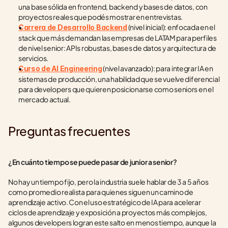
una base sólida en frontend, backend y bases de datos, con 
proyectos reales que podés mostrar en entrevistas.
 (nivel inicial): enfocada en el 
Carrera de Desarrollo Backend
stack que más demandan las empresas de LATAM para perfiles 
de nivel senior: APIs robustas, bases de datos y arquitectura de 
servicios.
 (nivel avanzado): para integrar IA en 
Curso de AI Engineering
sistemas de producción, una habilidad que se vuelve diferencial 
para developers que quieren posicionarse como seniors en el 
mercado actual.
Preguntas frecuentes
¿En cuánto tiempo se puede pasar de junior a senior?
No hay un tiempo fijo, pero la industria suele hablar de 3 a 5 años 
como promedio realista para quienes siguen un camino de 
aprendizaje activo. Con el uso estratégico de IA para acelerar 
ciclos de aprendizaje y exposición a proyectos más complejos, 
algunos developers logran este salto en menos tiempo, aunque la 