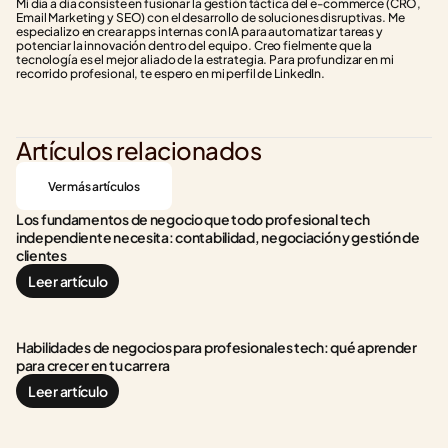
Mi día a día consiste en fusionar la gestión táctica del e-commerce (CRO, 
Email Marketing y SEO) con el desarrollo de soluciones disruptivas. Me 
especializo en crear apps internas con IA para automatizar tareas y 
potenciar la innovación dentro del equipo. Creo fielmente que la 
tecnología es el mejor aliado de la estrategia. Para profundizar en mi 
recorrido profesional, te espero en mi perfil de LinkedIn.
Artículos relacionados
Ver más artículos
Los fundamentos de negocio que todo profesional tech 
independiente necesita: contabilidad, negociación y gestión de 
clientes
Leer artículo
Habilidades de negocios para profesionales tech: qué aprender 
para crecer en tu carrera
Leer artículo