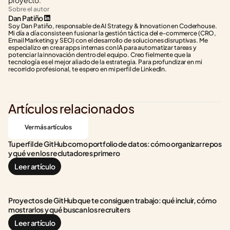
proyecto.
Sobre el autor
Dan Patiño
Soy Dan Patiño, responsable de AI Strategy & Innovation en Coderhouse. 
Mi día a día consiste en fusionar la gestión táctica del e-commerce (CRO, 
Email Marketing y SEO) con el desarrollo de soluciones disruptivas. Me 
especializo en crear apps internas con IA para automatizar tareas y 
potenciar la innovación dentro del equipo. Creo fielmente que la 
tecnología es el mejor aliado de la estrategia. Para profundizar en mi 
recorrido profesional, te espero en mi perfil de LinkedIn.
Artículos relacionados
Ver más artículos
Tu perfil de GitHub como portfolio de datos: cómo organizar repos 
y qué ven los reclutadores primero
Leer artículo
Proyectos de GitHub que te consiguen trabajo: qué incluir, cómo 
mostrarlos y qué buscan los recruiters
Leer artículo