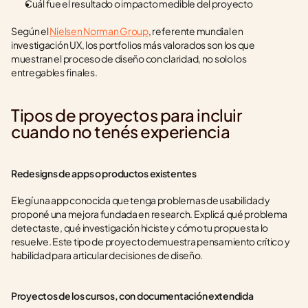
Cuál fue el resultado o impacto medible del proyecto
Según el 
Nielsen Norman Group
, referente mundial en 
investigación UX, los portfolios más valorados son los que 
muestran el proceso de diseño con claridad, no solo los 
entregables finales.
Tipos de proyectos para incluir 
cuando no tenés experiencia
Redesigns de apps o productos existentes
Elegí una app conocida que tenga problemas de usabilidad y 
proponé una mejora fundada en research. Explicá qué problema 
detectaste, qué investigación hiciste y cómo tu propuesta lo 
resuelve. Este tipo de proyecto demuestra pensamiento crítico y 
habilidad para articular decisiones de diseño.
Proyectos de los cursos, con documentación extendida