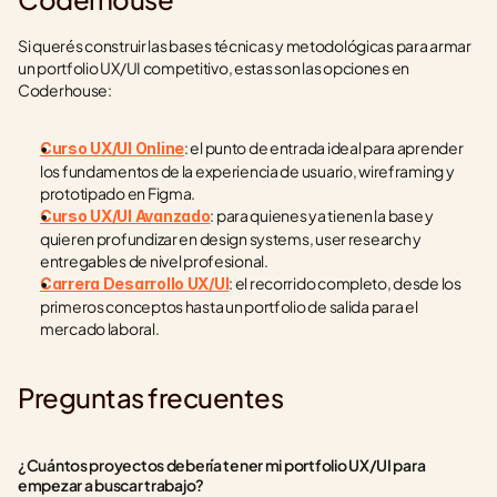
Si querés construir las bases técnicas y metodológicas para armar 
un portfolio UX/UI competitivo, estas son las opciones en 
Coderhouse:
: el punto de entrada ideal para aprender 
Curso UX/UI Online
los fundamentos de la experiencia de usuario, wireframing y 
prototipado en Figma.
: para quienes ya tienen la base y 
Curso UX/UI Avanzado
quieren profundizar en design systems, user research y 
entregables de nivel profesional.
: el recorrido completo, desde los 
Carrera Desarrollo UX/UI
primeros conceptos hasta un portfolio de salida para el 
mercado laboral.
Preguntas frecuentes
¿Cuántos proyectos debería tener mi portfolio UX/UI para 
empezar a buscar trabajo?