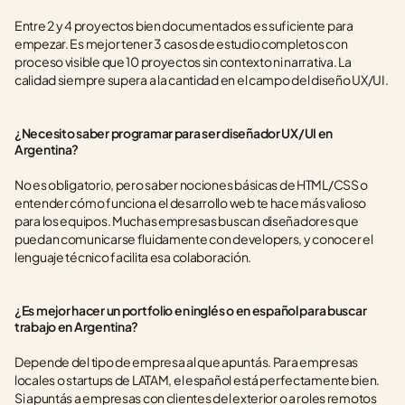
Entre 2 y 4 proyectos bien documentados es suficiente para 
empezar. Es mejor tener 3 casos de estudio completos con 
proceso visible que 10 proyectos sin contexto ni narrativa. La 
calidad siempre supera a la cantidad en el campo del diseño UX/UI.
¿Necesito saber programar para ser diseñador UX/UI en 
Argentina?
No es obligatorio, pero saber nociones básicas de HTML/CSS o 
entender cómo funciona el desarrollo web te hace más valioso 
para los equipos. Muchas empresas buscan diseñadores que 
puedan comunicarse fluidamente con developers, y conocer el 
lenguaje técnico facilita esa colaboración.
¿Es mejor hacer un portfolio en inglés o en español para buscar 
trabajo en Argentina?
Depende del tipo de empresa al que apuntás. Para empresas 
locales o startups de LATAM, el español está perfectamente bien. 
Si apuntás a empresas con clientes del exterior o a roles remotos 