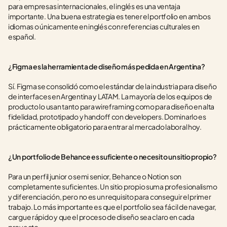
para empresas internacionales, el inglés es una ventaja 
importante. Una buena estrategia es tener el portfolio en ambos 
idiomas o únicamente en inglés con referencias culturales en 
español.
¿Figma es la herramienta de diseño más pedida en Argentina?
Sí. Figma se consolidó como el estándar de la industria para diseño 
de interfaces en Argentina y LATAM. La mayoría de los equipos de 
producto lo usan tanto para wireframing como para diseño en alta 
fidelidad, prototipado y handoff con developers. Dominarlo es 
prácticamente obligatorio para entrar al mercado laboral hoy.
¿Un portfolio de Behance es suficiente o necesito un sitio propio?
Para un perfil junior o semi senior, Behance o Notion son 
completamente suficientes. Un sitio propio suma profesionalismo 
y diferenciación, pero no es un requisito para conseguir el primer 
trabajo. Lo más importante es que el portfolio sea fácil de navegar, 
cargue rápido y que el proceso de diseño sea claro en cada 