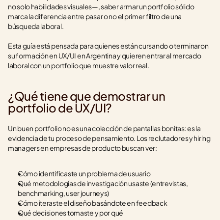
no solo habilidades visuales—, saber armar un portfolio sólido 
marca la diferencia entre pasar o no el primer filtro de una 
búsqueda laboral.
Esta guía está pensada para quienes están cursando o terminaron 
su formación en UX/UI en Argentina y quieren entrar al mercado 
laboral con un portfolio que muestre valor real.
¿Qué tiene que demostrar un 
portfolio de UX/UI?
Un buen portfolio no es una colección de pantallas bonitas: es la 
evidencia de tu proceso de pensamiento. Los reclutadores y hiring 
managers en empresas de producto buscan ver:
Cómo identificaste un problema de usuario
Qué metodologías de investigación usaste (entrevistas, 
benchmarking, user journeys)
Cómo iteraste el diseño basándote en feedback
Qué decisiones tomaste y por qué