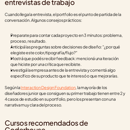
entrevistas de trabajo
Cuando llega la entrevista, el portfolio es el punto de partida de la 
conversación. Algunos consejos prácticos:
Preparate para contar cada proyecto en 3 minutos: problema, 
proceso, resultado.
Anticipá las preguntas sobre decisiones de diseño: "¿por qué 
elegiste este color/tipografía/flujo?"
Mostrá que podés recibir feedback: mencioná una iteración 
que hiciste por una crítica que recibiste.
Investigá la empresa antes de la entrevista y comentá algo 
específico de su producto que te interesó o que mejorarías.
Según la 
Interaction Design Foundation
, la mayoría de los 
diseñadores junior que consiguen su primer trabajo tienen entre 2 y 
4 casos de estudio en su portfolio, pero los presentan con una 
narrativa muy clara del proceso.
Cursos recomendados de 
Coderhouse