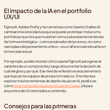
El impacto de la IA en el portfolio 
UX/UI
Figma AI, Adobe Firefly y herramientas como Uizard o Galileo AI 
cambiaron la velocidad a la que se puede prototipar. Incluir en tu 
portfolio proyectos que muestren cómo usás estas herramientas 
de forma estratégica —como acelerador del proceso, no como 
reemplazo del pensamiento crítico— es un diferencial relevante en 
el mercado actual.
Por ejemplo, podés mostrar cómo usaste Figma AI para generar 
variantes de un componente y luego documentar la decisión de 
cuál elegiste y por qué. Ese nivel de reflexión es exactamente lo 
que buscan los equipos de producto maduros. Si te interesa 
explorar más herramientas de diseño visual con IA, podés ver 
cómo 
crear contenido visual con IA usando Canva
, útil para 
proyectos de UX orientados a contenido.
Consejos para las primeras 