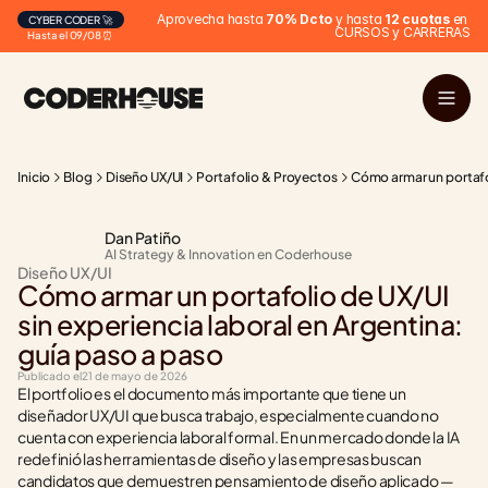
Aprovecha hasta 
70% Dcto
 y hasta 
12 cuotas
 en 
CYBER CODER 🚀
CURSOS y CARRERAS
Hasta el 09/08 ⏰
Inicio
Blog
Diseño UX/UI
Portafolio & Proyectos
Cómo armar un portafol
Dan Patiño
AI Strategy & Innovation en Coderhouse
Diseño UX/UI
Cómo armar un portafolio de UX/UI 
sin experiencia laboral en Argentina: 
guía paso a paso
Publicado el
21 de mayo de 2026
El portfolio es el documento más importante que tiene un 
diseñador UX/UI que busca trabajo, especialmente cuando no 
cuenta con experiencia laboral formal. En un mercado donde la IA 
redefinió las herramientas de diseño y las empresas buscan 
candidatos que demuestren pensamiento de diseño aplicado —