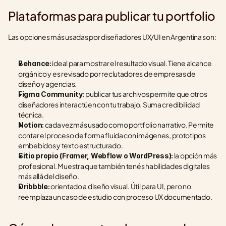
Plataformas para publicar tu portfolio
Las opciones más usadas por diseñadores UX/UI en Argentina son:
 ideal para mostrar el resultado visual. Tiene alcance 
Behance:
orgánico y es revisado por reclutadores de empresas de 
diseño y agencias.
 publicar tus archivos permite que otros 
Figma Community:
diseñadores interactúen con tu trabajo. Suma credibilidad 
técnica.
 cada vez más usado como portfolio narrativo. Permite 
Notion:
contar el proceso de forma fluida con imágenes, prototipos 
embebidos y texto estructurado.
 la opción más 
Sitio propio (Framer, Webflow o WordPress):
profesional. Muestra que también tenés habilidades digitales 
más allá del diseño.
 orientado a diseño visual. Útil para UI, pero no 
Dribbble:
reemplaza un caso de estudio con proceso UX documentado.