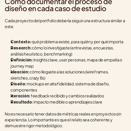
Cómo documentar el proceso de 
diseño en cada caso de estudio
Cada proyecto del portfolio debería seguir una estructura similar a 
esta:
 qué problema existe, para quién y por qué importa
Contexto:
 cómo lo investigaste (entrevistas, encuestas, 
Research:
análisis heurístico, benchmarking)
 insights clave, user personas, mapa de empatía o 
Definición:
journey map
 cómo llegaste a las soluciones (wireframes, 
Ideación:
sketches, crazy 8s)
 mockups en alta fidelidad, sistema de diseño, 
Diseño:
componentes
 feedback recibido y cambios realizados
Iteración:
 impacto medible o aprendizajes clave
Resultado:
No es necesario tener datos de métricas reales en proyectos sin 
experiencia. Lo importante es que el relato sea coherente y 
demuestre rigor metodológico.