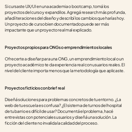
Si cursaste UX/UI en una academia o bootcamp, tomá los 
proyectos del curso y expandilos. Agregá research más profunda, 
añadí iteraciones del diseño y describí los cambios que harías hoy. 
Un proyecto de curso bien documentado puede ser más 
impactante que un proyecto real mal explicado.
Proyectos propios para ONGs o emprendimientos locales
Ofrecerte a diseñar para una ONG, un emprendimiento local o un 
proyecto académico te da experiencia real con usuarios reales. El 
nivel del cliente importa menos que la metodología que aplicaste.
Proyectos ficticios con brief real
Diseñá soluciones para problemas concretos de tu entorno. ¿La 
web de tu escuela es confusa? ¿El sistema de turnos del hospital 
de tu barrio es difícil de usar? Documentá el problema, hacé 
entrevistas con potenciales usuarios y diseñá una solución. La 
ficción del cliente no invalida la calidad del proceso.