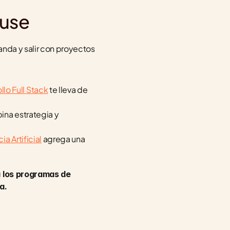
use
nda y salir con proyectos 
llo Full Stack
 te lleva de 
na estrategia y 
a Artificial
 agrega una 
 los programas de 
a.