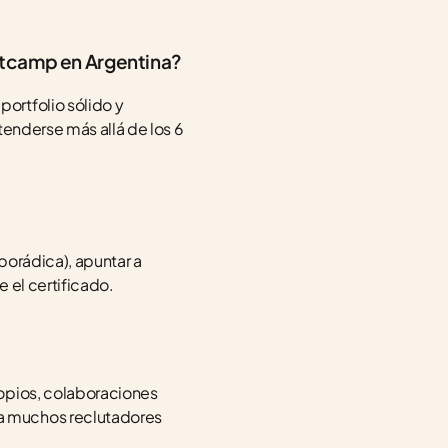
otcamp en Argentina?
rtfolio sólido y 
enderse más allá de los 6 
orádica), apuntar a 
 el certificado.
opios, colaboraciones 
a muchos reclutadores 