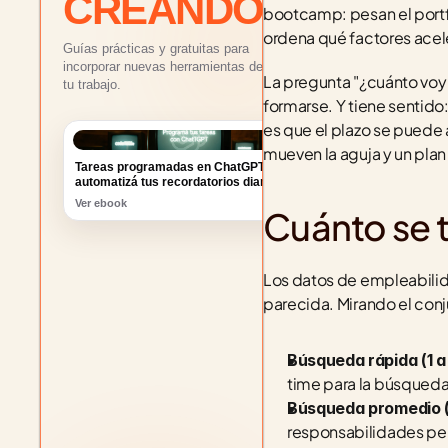
CREANDO
bootcamp: pesan el portfol
ordena qué factores acel
Guías prácticas y gratuitas para
incorporar nuevas herramientas de IA a
La pregunta "¿cuánto voy a
tu trabajo.
formarse. Y tiene sentido
es que el plazo se puede 
Tareas programadas en ChatGPT:
automatizá tus recordatorios diarios
mueven la aguja y un plan 
Ver ebook
Cuánto se 
Los datos de empleabilida
parecida. Mirando el conj
Búsqueda rápida (1 a
time para la búsqueda
Búsqueda promedio (
responsabilidades pe