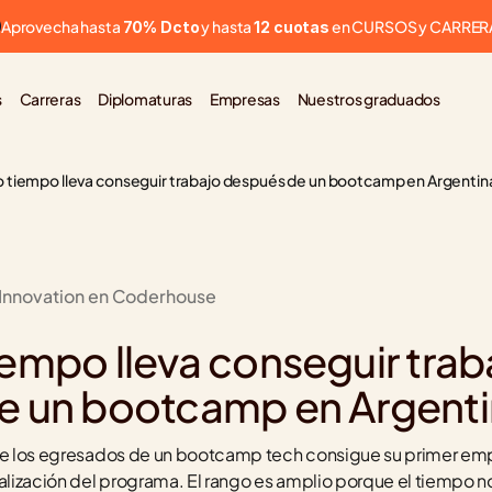
Aprovecha hasta 
 y hasta 
 en CURSOS y CARRER
70% Dcto
12 cuotas
s
Carreras
Diplomaturas
Empresas
Nuestros graduados
 tiempo lleva conseguir trabajo después de un bootcamp en Argentin
 Innovation en Coderhouse
l
empo lleva conseguir traba
e un bootcamp en Argent
de los egresados de un bootcamp tech consigue su primer emple
nalización del programa. El rango es amplio porque el tiempo n