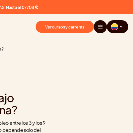
AS
|
Hasta el 07/08 ⏰
Ver cursos y carreras
a?
jo 
ina?
o entre los 3 y los 9 
o depende solo del 