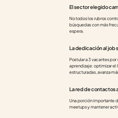
El sector elegido ca
No todos los rubros contra
búsquedas con más frecue
espera.
La dedicación al job 
Postular a 3 vacantes por
aprendizaje: optimizar el 
estructuradas, avanza má
La red de contactos a
Una porción importante de
meetups y mantener activo