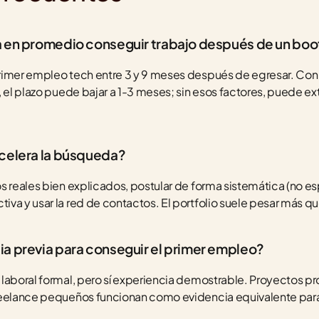
a en promedio conseguir trabajo después de un bo
imer empleo tech entre 3 y 9 meses después de egresar. Con po
 el plazo puede bajar a 1-3 meses; sin esos factores, puede ext
acelera la búsqueda?
s reales bien explicados, postular de forma sistemática (no esp
va y usar la red de contactos. El portfolio suele pesar más que
a previa para conseguir el primer empleo?
laboral formal, pero sí experiencia demostrable. Proyectos pr
reelance pequeños funcionan como evidencia equivalente par