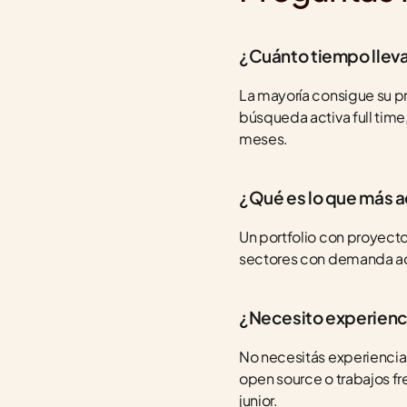
¿Cuánto tiempo llev
La mayoría consigue su pr
búsqueda activa full time,
meses.
¿Qué es lo que más 
Un portfolio con proyecto
sectores con demanda acti
¿Necesito experienci
No necesitás experiencia 
open source o trabajos f
junior.