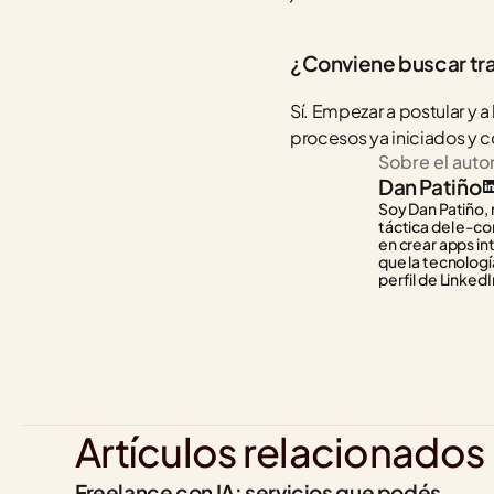
¿Conviene buscar tr
Sí. Empezar a postular y a
procesos ya iniciados y c
Sobre el auto
Dan Patiño
Soy Dan Patiño, 
táctica del e-co
en crear apps in
que la tecnología
perfil de LinkedI
Artículos relacionados
Freelance con IA: servicios que podés 