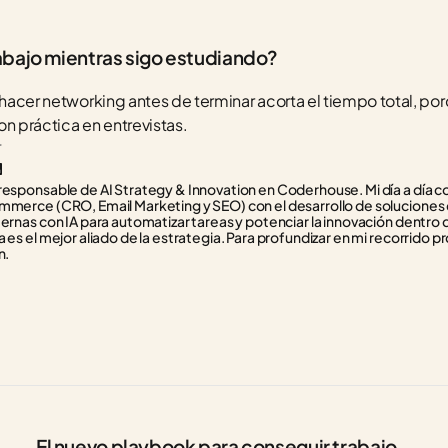
abajo mientras sigo estudiando?
 hacer networking antes de terminar acorta el tiempo total, por
on práctica en entrevistas.
r
responsable de AI Strategy & Innovation en Coderhouse. Mi día a día con
mmerce (CRO, Email Marketing y SEO) con el desarrollo de soluciones d
ternas con IA para automatizar tareas y potenciar la innovación dentro 
 es el mejor aliado de la estrategia. Para profundizar en mi recorrido pr
n.
El nuevo playbook para conseguir trabajo 