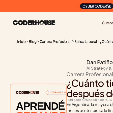
CYBER CODER 🚀
Curso
Inicio
Blog
Carrera Profesional
Salida Laboral
¿Cuánto
Dan Patiño
AI Strategy &
Carrera Profesiona
¿Cuánto ti
después d
TUTORIALES GRATUITOS
Publicado el
25 de junio de 2026
APRENDÉ
En Argentina, la mayoría 
meses posteriores a la fi