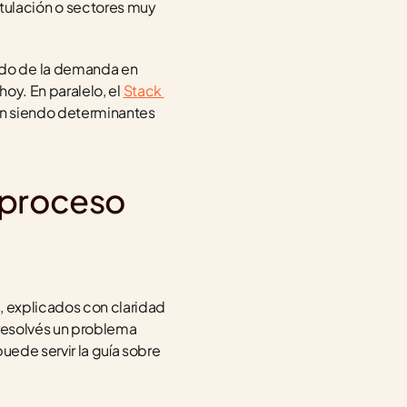
stulación o sectores muy 
do de la demanda en 
hoy. En paralelo, el 
Stack 
en siendo determinantes 
l proceso
, explicados con claridad 
resolvés un problema 
concreto (no un "to-do list" más), te despegás del montón. Si estás armando el tuyo, te puede servir la guía sobre 