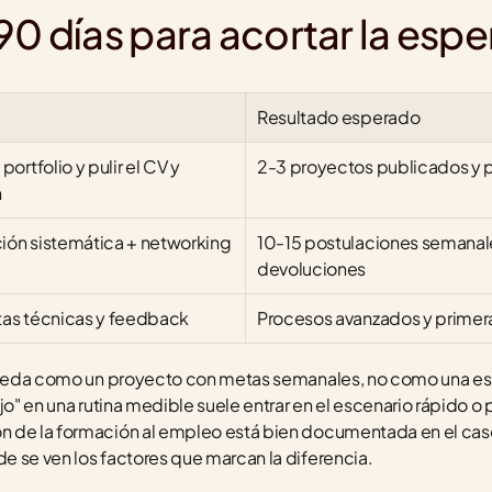
90 días para acortar la espe
Resultado esperado
 portfolio y pulir el CV y 
2-3 proyectos publicados y p
n
ión sistemática + networking
10-15 postulaciones semanale
devoluciones
tas técnicas y feedback
Procesos avanzados y primera
squeda como un proyecto con metas semanales, no como una esp
jo" en una rutina medible suele entrar en el escenario rápido o
 de la formación al empleo está bien documentada en el cas
de se ven los factores que marcan la diferencia.