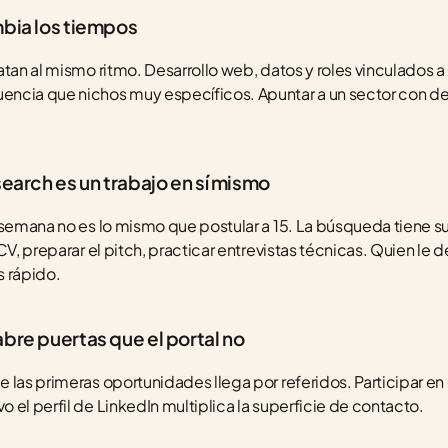
mbia los tiempos
tan al mismo ritmo. Desarrollo web, datos y roles vinculados a 
ncia que nichos muy específicos. Apuntar a un sector con de
search es un trabajo en sí mismo
 semana no es lo mismo que postular a 15. La búsqueda tiene su
CV, preparar el pitch, practicar entrevistas técnicas. Quien le d
s rápido.
bre puertas que el portal no
 las primeras oportunidades llega por referidos. Participar en 
 el perfil de LinkedIn multiplica la superficie de contacto.