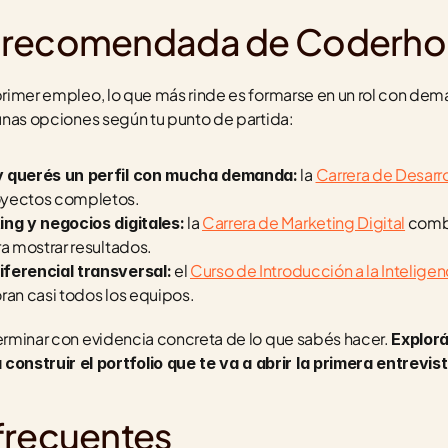
 recomendada de Coderho
 primer empleo, lo que más rinde es formarse en un rol con dema
lgunas opciones según tu punto de partida:
 la 
Carrera de Desarro
y querés un perfil con mucha demanda:
oyectos completos.
 la 
Carrera de Marketing Digital
 combi
ing y negocios digitales:
ra mostrar resultados.
 el 
Curso de Introducción a la Inteligenci
iferencial transversal:
ran casi todos los equipos.
terminar con evidencia concreta de lo que sabés hacer. 
Explorá
nstruir el portfolio que te va a abrir la primera entrevist
frecuentes