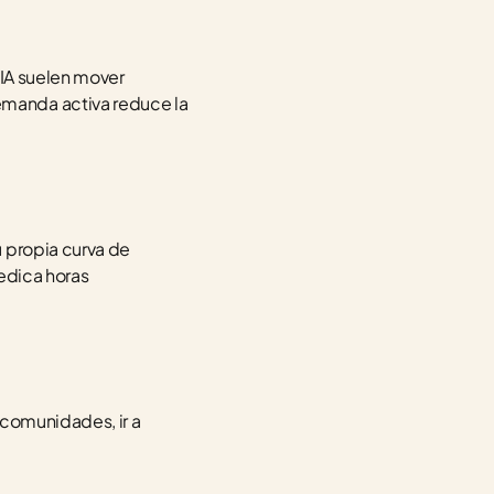
IA suelen mover 
manda activa reduce la 
 propia curva de 
edica horas 
comunidades, ir a 