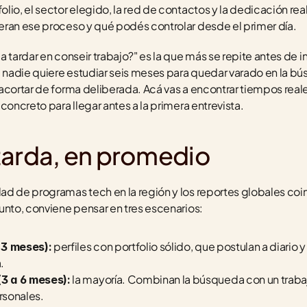
io, el sector elegido, la red de contactos y la dedicación real
eran ese proceso y qué podés controlar desde el primer día.
 tardar en conseir trabajo?" es la que más se repite antes de in
: nadie quiere estudiar seis meses para quedar varado en la bú
acortar de forma deliberada. Acá vas a encontrar tiempos reales
concreto para llegar antes a la primera entrevista.
tarda, en promedio
d de programas tech en la región y los reportes globales coinc
unto, conviene pensar en tres escenarios:
 perfiles con portfolio sólido, que postulan a diario y
 3 meses):
.
 la mayoría. Combinan la búsqueda con un trabaj
3 a 6 meses):
rsonales.