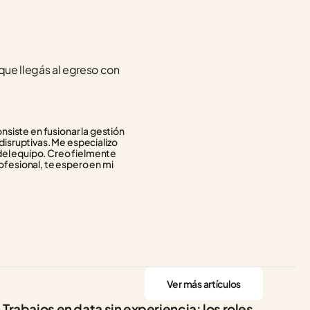
que llegás al egreso con 
siste en fusionar la gestión 
isruptivas. Me especializo 
del equipo. Creo fielmente 
ofesional, te espero en mi 
Ver más artículos
Trabajos en data sin experiencia: los roles 