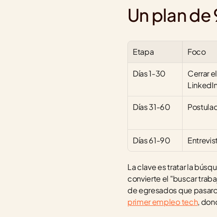
Un plan de 
Etapa
Foco
Días 1-30
Cerrar el
LinkedI
Días 31-60
Postulac
Días 61-90
Entrevis
La clave es tratar la bú
convierte el "buscar traba
de egresados que pasaron
primer empleo tech
, don