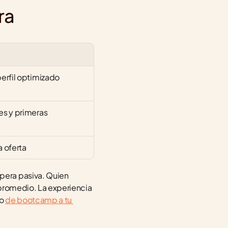
ra
erfil optimizado
s y primeras 
 oferta
era pasiva. Quien 
 promedio. La experiencia 
o 
de bootcamp a tu 