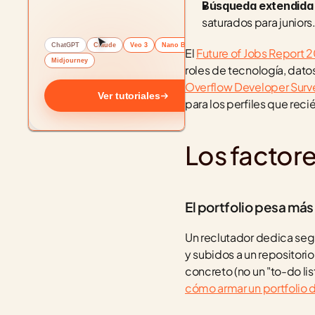
Búsqueda extendida 
saturados para juniors
ChatGPT
Claude
Veo 3
Nano Banana
El 
Future of Jobs Report
Midjourney
roles de tecnología, datos 
Overflow Developer Surv
Ver tutoriales
para los perfiles que rec
Los factore
El portfolio pesa más
Un reclutador dedica segu
y subidos a un repositori
cómo armar un portfolio 