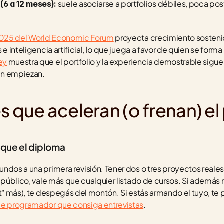
 suele asociarse a portfolios débiles, poca po
(6 a 12 meses):
.
 2025 del World Economic Forum
 proyecta crecimiento sosteni
e inteligencia artificial, lo que juega a favor de quien se forma 
ey
 muestra que el portfolio y la experiencia demostrable sigu
ién empiezan.
s que aceleran (o frenan) e
 que el diploma
ndos a una primera revisión. Tener dos o tres proyectos reales
o público, vale más que cualquier listado de cursos. Si además 
de programador que consiga entrevistas
.