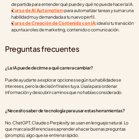
de partida para entender qué puede y qué no puede hacer la IA.
 para automatizar tareas y sumar una 
Curso de AI Automation
:
habilidad muy demandada a tu nuevo perfil.
 ideal si tu transición 
Curso de Creación de Contenido con IA
:
apunta a roles de marketing, contenido o comunicación.
Preguntas frecuentes
¿La IA puede decirme a qué carrera cambiar?
Puede ayudarte a explorar opciones según tus habilidades e 
intereses, pero la decisión final es tuya. Usala para ordenar 
información y descubrir caminos que no habías considerado.
¿Necesito saber de tecnología para usar estas herramientas?
No. ChatGPT, Claude o Perplexity se usan en lenguaje natural. Lo 
que marca la diferencia es aprender a hacer buenas preguntas 
(prompts), algo que se entrena rápido.