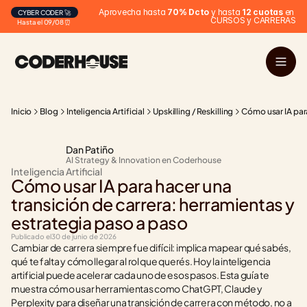
Aprovecha hasta 
70% Dcto
 y hasta 
12 cuotas
 en 
CYBER CODER 🚀
CURSOS y CARRERAS
Hasta el 09/08 ⏰
Inicio
Blog
Inteligencia Artificial
Upskilling / Reskilling
Cómo usar IA para
Dan Patiño
AI Strategy & Innovation en Coderhouse
Inteligencia Artificial
Cómo usar IA para hacer una 
transición de carrera: herramientas y 
estrategia paso a paso
Publicado el
30 de junio de 2026
Cambiar de carrera siempre fue difícil: implica mapear qué sabés, 
qué te falta y cómo llegar al rol que querés. Hoy la inteligencia 
artificial puede acelerar cada uno de esos pasos. Esta guía te 
muestra cómo usar herramientas como ChatGPT, Claude y 
Perplexity para diseñar una transición de carrera con método, no a 