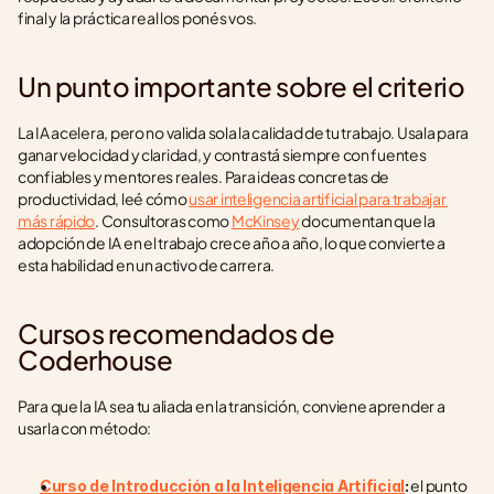
final y la práctica real los ponés vos.
Un punto importante sobre el criterio
La IA acelera, pero no valida sola la calidad de tu trabajo. Usala para 
ganar velocidad y claridad, y contrastá siempre con fuentes 
confiables y mentores reales. Para ideas concretas de 
productividad, leé cómo 
usar inteligencia artificial para trabajar 
más rápido
. Consultoras como 
McKinsey
 documentan que la 
adopción de IA en el trabajo crece año a año, lo que convierte a 
esta habilidad en un activo de carrera.
Cursos recomendados de 
Coderhouse
Para que la IA sea tu aliada en la transición, conviene aprender a 
usarla con método:
 el punto 
Curso de Introducción a la Inteligencia Artificial
: