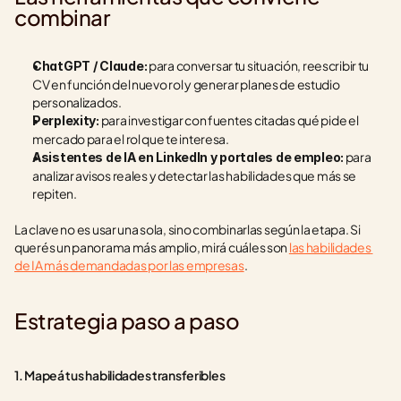
combinar
 para conversar tu situación, reescribir tu 
ChatGPT / Claude:
CV en función del nuevo rol y generar planes de estudio 
personalizados.
 para investigar con fuentes citadas qué pide el 
Perplexity:
mercado para el rol que te interesa.
 para 
Asistentes de IA en LinkedIn y portales de empleo:
analizar avisos reales y detectar las habilidades que más se 
repiten.
La clave no es usar una sola, sino combinarlas según la etapa. Si 
querés un panorama más amplio, mirá cuáles son 
las habilidades 
de IA más demandadas por las empresas
.
Estrategia paso a paso
1. Mapeá tus habilidades transferibles