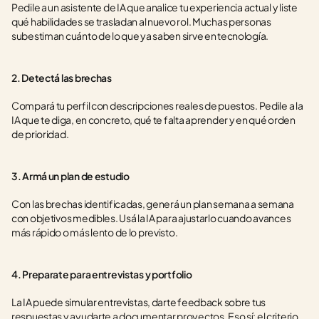
Pedile a un asistente de IA que analice tu experiencia actual y liste 
qué habilidades se trasladan al nuevo rol. Muchas personas 
subestiman cuánto de lo que ya saben sirve en tecnología.
2. Detectá las brechas
Compará tu perfil con descripciones reales de puestos. Pedile a la 
IA que te diga, en concreto, qué te falta aprender y en qué orden 
de prioridad.
3. Armá un plan de estudio
Con las brechas identificadas, generá un plan semana a semana 
con objetivos medibles. Usá la IA para ajustarlo cuando avances 
más rápido o más lento de lo previsto.
4. Preparate para entrevistas y portfolio
La IA puede simular entrevistas, darte feedback sobre tus 
respuestas y ayudarte a documentar proyectos. Eso sí: el criterio 