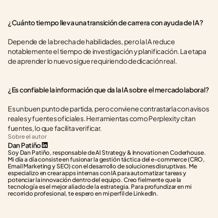
¿Cuánto tiempo lleva una transición de carrera con ayuda de IA?
Depende de la brecha de habilidades, pero la IA reduce 
notablemente el tiempo de investigación y planificación. La etapa 
de aprender lo nuevo sigue requiriendo dedicación real.
¿Es confiable la información que da la IA sobre el mercado laboral?
Es un buen punto de partida, pero conviene contrastarla con avisos 
reales y fuentes oficiales. Herramientas como Perplexity citan 
fuentes, lo que facilita verificar.
Sobre el autor
Dan Patiño
Soy Dan Patiño, responsable de AI Strategy & Innovation en Coderhouse. 
Mi día a día consiste en fusionar la gestión táctica del e-commerce (CRO, 
Email Marketing y SEO) con el desarrollo de soluciones disruptivas. Me 
especializo en crear apps internas con IA para automatizar tareas y 
potenciar la innovación dentro del equipo. Creo fielmente que la 
tecnología es el mejor aliado de la estrategia. Para profundizar en mi 
recorrido profesional, te espero en mi perfil de LinkedIn.