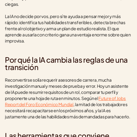
ciegas.
La IA no decide por vos, pero sí te ayuda a pensar mejor y más 
rápido: identifica tus habilidades transferibles, detecta brechas 
frente al rol objetivo y arma un plan de estudio realista. El que 
aprende a usarla con criterio gana una ventaja enorme sobre quien 
improvisa.
Por qué la IA cambia las reglas de una 
transición
Reconvertirse solía requerir asesores de carrera, mucha 
investigación manual y meses de prueba y error. Hoy un asistente 
de IA puede resumir requisitos de un rol, comparar tu perfil y 
proponerte una hoja de ruta en minutos. Según el 
Future of Jobs 
Report del Foro Económico Mundial
, la mitad de los trabajadores 
necesitará recapacitarse en los próximos años, y la IA es 
justamente una de las habilidades más demandadas para hacerlo.
Las herramientas que conviene 