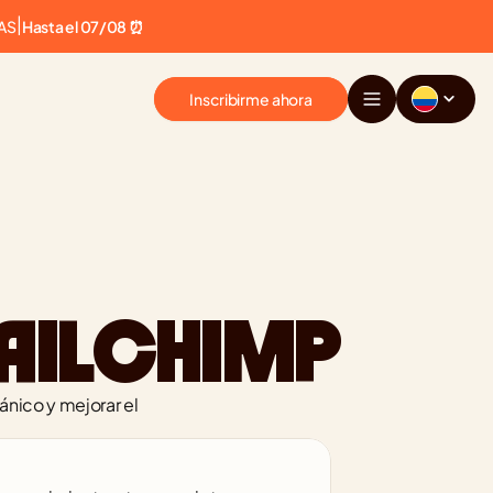
AS
|
Hasta el 07/08 ⏰
Inscribirme ahora
AILCHIMP
nico y mejorar el 