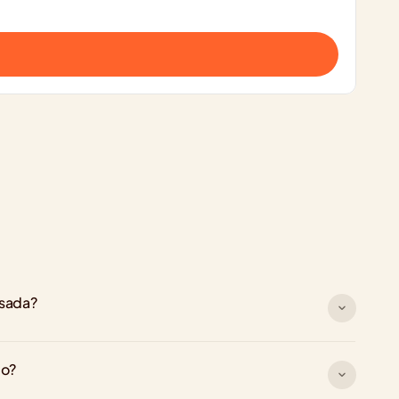
rsada?
go?