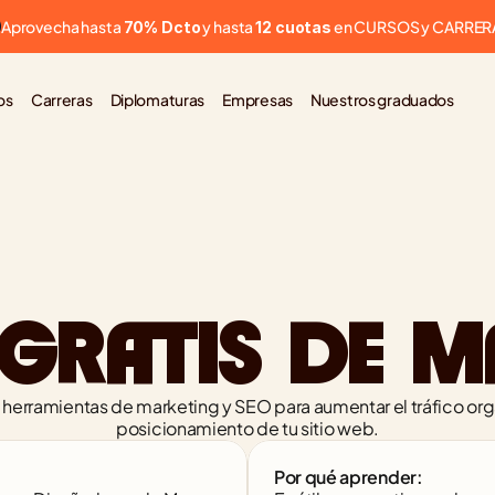
Aprovecha hasta 
 y hasta 
 en CURSOS y CARRER
70% Dcto
12 cuotas
os
Carreras
Diplomaturas
Empresas
Nuestros graduados
GRATIS DE M
herramientas de marketing y SEO para aumentar el tráfico orgá
posicionamiento de tu sitio web.
Por qué aprender: