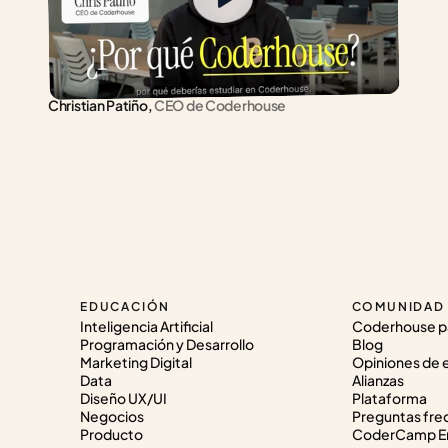
Christian Patiño,
 CEO de Coderhouse
EDUCACIÓN
COMUNIDAD
Inteligencia Artificial
Coderhouse p
Programación y Desarrollo
Blog
Marketing Digital
Opiniones de 
Data
Alianzas
Diseño UX/UI
Plataforma
Negocios
Preguntas fre
Producto
CoderCamp Em