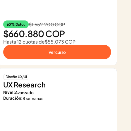
$1.652.200 COP
60% Dcto.
$660.880 COP
Hasta 12 cuotas de
$55.073 COP
Ver curso
Diseño UX/UI
UX Research
Nivel:
Avanzado
Duración:
8 semanas