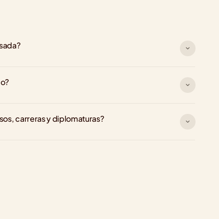
rsada?
go?
rsos, carreras y diplomaturas?