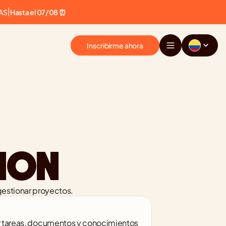
AS
|
Hasta el 07/08 ⏰
Inscribirme ahora
ION
 gestionar proyectos.
r tareas, documentos y conocimientos 