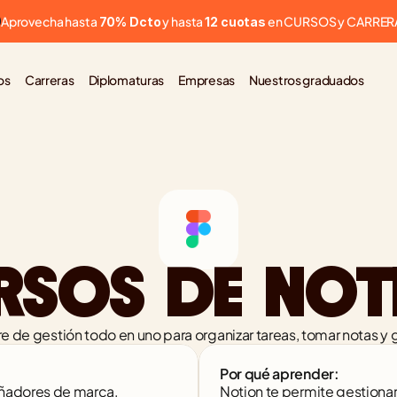
Aprovecha hasta 
 y hasta 
 en CURSOS y CARRER
70% Dcto
12 cuotas
os
Carreras
Diplomaturas
Empresas
Nuestros graduados
RSOS DE NOT
e de gestión todo en uno para organizar tareas, tomar notas y
Por qué aprender:
ñadores de marca, 
Notion te permite gestiona