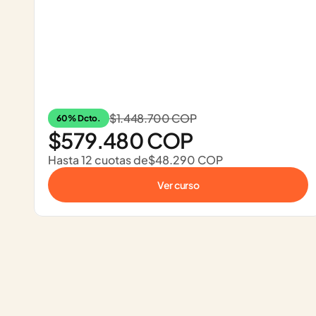
$1.448.700 COP
60% Dcto.
$579.480 COP
Hasta 12 cuotas de
$48.290 COP
Ver curso