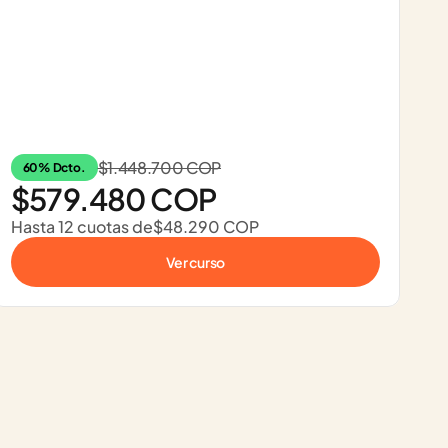
$1.448.700 COP
60% Dcto.
$579.480 COP
Hasta 12 cuotas de
$48.290 COP
Ver curso