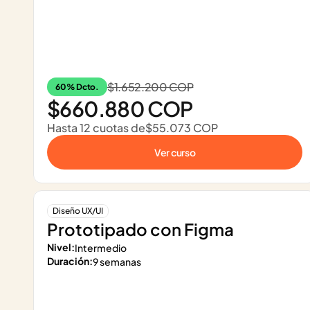
$1.652.200 COP
60% Dcto.
$660.880 COP
Hasta 12 cuotas de
$55.073 COP
Ver curso
Diseño UX/UI
Prototipado con Figma
Nivel:
Intermedio
Duración:
9 semanas