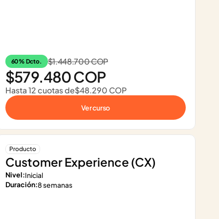
$1.448.700 COP
60% Dcto.
$579.480 COP
Hasta 12 cuotas de
$48.290 COP
Ver curso
Producto
Customer Experience (CX)
Nivel:
Inicial
Duración:
8 semanas