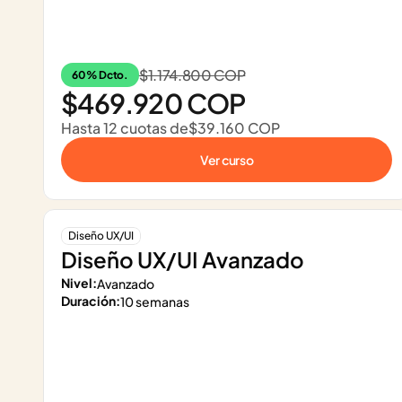
$1.174.800 COP
60% Dcto.
$469.920 COP
Hasta 12 cuotas de
$39.160 COP
Ver curso
Diseño UX/UI
Diseño UX/UI Avanzado
Nivel:
Avanzado
Duración:
10 semanas