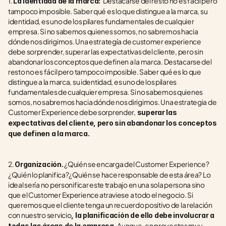
1. 
 Destacarse del resto no es fácil pero 
La identidad de la marca: 
tampoco imposible. Saber qué es lo que distingue a la marca, su 
identidad, es uno de los pilares fundamentales de cualquier 
empresa. Si no sabemos quienes somos, no sabremos hacia 
dónde nos dirigimos. Una estrategía de customer experience 
debe sorprender, superar las expectativas del cliente, pero sin 
abandonar los conceptos que definen a la marca. Destacarse del 
resto no es fácil pero tampoco imposible. Saber qué es lo que 
distingue a la marca, su identidad, es uno de los pilares 
fundamentales de cualquier empresa. Si no sabemos quienes 
somos, no sabremos hacia dónde nos dirigimos. Una estrategia de 
Customer Experience debe sorprender,
 superar las 
expectativas del cliente, pero sin abandonar los conceptos 
que definen a la marca. 
2. 
 ¿Quién se encarga del Customer Experience? 
Organización.
¿Quién lo planifica?¿Quién se hace responsable de esta área? Lo 
ideal sería no personificar este trabajo en una sola persona sino 
que el Customer Experience atraviese a todo el negocio. Si 
queremos que el cliente tenga un recuerdo positivo de la relación 
con nuestro servicio
, la planificación de ello debe involucrar a 
Aunque, en proyectos muy 
todas las áreas de la empresa. 