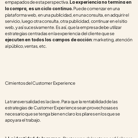
empapados de esta perspectiva. 
La experiencia no termina en 
 Puede comenzar en una 
la compra, es un ciclo continuo.
plataforma web, en una publicidad, en una consulta, en adquirir el 
servicio, luego otra consulta, otra publicidad, continuar en el sitio 
web, y así sucesivamente. Es así, que la empresa debe utilizar 
estrategias centradas en la experiencia del cliente que se 
: marketing, atención 
ejecuten en todos los campos de acción
al público,ventas, etc.
Cimientos del Customer Experience 
La transversalidad es la clave. Para que la rentabilidad de las 
estrategias de Customer Experience sean provechosas es 
necesario que se tenga bien en claro los pilares en los que se 
apoyara el trabajo.