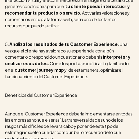
interacción virtual y el ecommerce están en auge es necesario que 
generes condiciones para que
 tu cliente pueda interactuar y 
Activar las valoraciones y 
recomendar tu producto o servicio. 
comentarios en tu plataforma web, sería uno de los tantos 
recursos que puedes utilizar.
5. 
Una 
Analiza los resultados de tu Customer Experience. 
vez que el cliente haya valorado su experiencia con algún 
comentario o respondido un cuestionario deberás 
interpretar y 
Con ellos podrás modificar lo planificado 
analizar esos datos. 
en el 
 y, de esta manera, optimizar el 
customer journey map
funcionamiento del Customer Experience.
Beneficios del Customer Experience 
Aunque el Customer Experience debería implementarse en todas 
las empresas no suele ser así. La transversalidad es uno de los 
rasgos más difíciles de llevar a cabo y por ende este tipo de 
estrategias suelen quedar como un bello recuerdo de lo que 
podría haber sido un éxito.