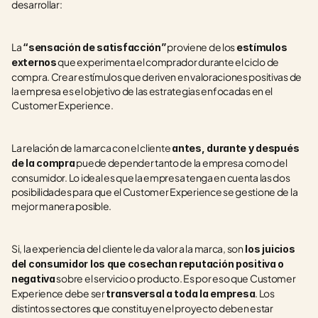
desarrollar:
La 
 proviene de los 
“sensación de satisfacción”
estímulos 
 que experimenta el comprador durante el ciclo de 
externos
compra. Crear estímulos que deriven en valoraciones positivas de 
la empresa es el objetivo de las estrategias enfocadas en el 
Customer Experience.
La relación de la marca con el cliente 
antes, durante y después 
 puede depender tanto de la empresa como del 
de la compra
consumidor. Lo ideal es que la empresa tenga en cuenta las dos 
posibilidades para que el Customer Experience se gestione de la 
mejor manera posible.
Si, la experiencia del cliente le da valor a la marca, son
 los juicios 
del consumidor los que cosechan reputación positiva o 
 sobre el servicio o producto. Es por eso que Customer 
negativa
Experience debe ser 
. Los 
transversal a toda la empresa
distintos sectores que constituyen el proyecto deben estar 