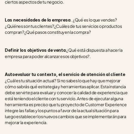
ciertos aspectos de tu negocio.
.  ¿Qué es lo que vendes?
Las necesidades de la empresa
¿Quiénes son tus clientes?¿Cuáles de tus servicios o productos 
compran?¿Qué pasos constituyen la compra?
 ¿Qué está dispuesta a hacer la 
Definir los objetivos de venta
empresa para poder alcanzar esos objetivos?.
Autoevaluar tu contexto, el servicio de atención al cliente
¿Cuál es tu situación actual? Si no sabes lo que hay que mejorar 
cómo sabrás qué estrategia y herramientas aplicar. Esta instancia 
debe servirte para evaluar y conocer la calidad de experiencia que 
está teniendo el cliente con tu servicio. Antes de ejecutar alguna 
herramienta es preciso que tu proyecto de Customer Experience 
integre las fallas y los puntos a favor de la actual situación para 
luego establecer los nuevos cambios que se implementarán para 
mejorar la experiencia.