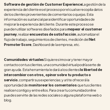
La gestión de la 
Software de gestión de Customer Experience
experiencia del cliente es el proceso por el cual se recopila datos 
de los clientes provenientes de comentarios o quejas. Esta 
información es sustancial para identificar oportunidades de 
mejorar la experiencia del cliente. Durante este proceso se 
pueden utilizar softwares diseñados para 
mapear el customer 
, realizar 
, automatizar el 
journey
encuestas de satisfacción
flujo de trabajo, seguimientos de clientes,  medición del 
Net 
, Dashboard de la empresa, etc.
Promoter Score
Si quieres innovar y tener mayor 
Comunidades virtuales
contacto con tus clientes, una comunidad virtual podría serte de 
gran ayuda. Esta herramienta le dará a los clientes 
la libertad de 
intercambiar con otros, opinar sobre tu producto o 
, compartir sus experiencias; y a ti te ofrecerá la 
servicio
oportunidad de 
que tus clientes 
monitorear los comentarios 
realicen contigo y entre ellos. Para crear tu comunidad online 
puedes servirte de las redes sociales o alguna plataforma web o 
blog.