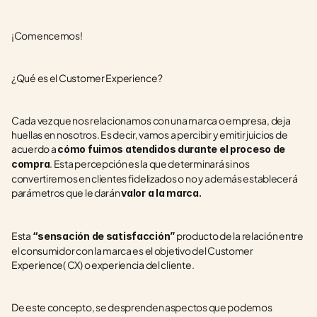
¡Comencemos!
¿Qué es el Customer Experience?
Cada vez que nos relacionamos con una marca o empresa, deja 
huellas en nosotros. Es decir, vamos a percibir y emitir juicios de 
acuerdo a 
cómo fuimos atendidos durante el proceso de 
. Esta percepción es la que determinará si nos 
compra
convertiremos en clientes fidelizados o no y además establecerá 
parámetros que le darán 
valor a la marca.
Esta 
 producto de la relación entre 
“sensación de satisfacción”
el consumidor con la marca es el objetivo del Customer 
Experience( CX) o experiencia del cliente.
De este concepto, se desprenden aspectos que podemos 