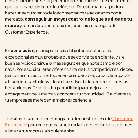
conversación que se ha generado alrededor de él, el sentimiento 
que ha provocado la publicación, etc. De esta manera, podrás 
hacer un seguimiento de los comentarios relacionados con tu 
mercado, 
conseguir un mayor control de lo que se dice de tu 
 y tomar decisiones que mejoren tus estrategias de 
marca
Customer Experience.
En 
, si la experiencia del potencial cliente es 
conclusión
excepcional es muy probable que se convierta en cliente, y si el 
buen servicio continua lo más seguro es que no te cambie por 
nada. Por eso, si quieres diferenciarte de tus competidores, debes 
gestionar un Customer Experience impecable, capaz de impactar 
a tus clientes actuales y a los futuros. No dudes en recurrir a estas 
herramientas. Te serán de gran utilidad para mejorar el 
engagement de la marca y conocer a tu comunidad. ¡Tus clientes y 
tu empresa se merecen la mejor experiencia!
Te invitamos a conocer el programa de nuestro curso de 
Customer 
Experience
 para que puedas mejorar la experiencia de tus clientes 
y llevar a tu empresa al siguiente nivel. 