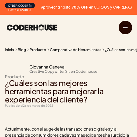
CYBER CODER 🚀
Aprovecha hasta 
70% OFF
 en CURSOS y CARRERAS
Hasta el 12/08 ⏰
Inicio
Blog
Producto
Comparativa de Herramientas
¿Cuáles son las mej
Giovanna Caneva
Creative Copywriter Sr. en Coderhouse
Producto
¿Cuáles son las mejores 
herramientas para mejorar la 
experiencia del cliente?
Publicado el
26 de mayo de 2022
Actualmente, con el auge de las transacciones digitales y la 
presencia de consumidores cada vez más exigentes ha surgido la 