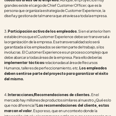
grandes existe el cargo de Chief Customer Officer, que es la 
persona que organiza la estrategia de Customer Experience, la 
diseña y gestiona de tal manera que atraviesa a toda la empresa.
3. 
. Si en el anterior ítem 
Participación activa de los empleados
establecimos que el Customer Experience debe ser transversal a 
la organización de la empresa. Esa transversalidad solo será 
garantizada si los empleados se sienten parte del trabajo, si los 
involucras. El Customer Experience es un proceso complejo que 
debe abarcar a todas áreas de la empresa. Para ello deberías 
 relacionadas al área de Recursos 
implementar tácticas
Humanos, talleres de perfeccionamiento, etc. 
Los empleados 
deben sentirse parte del proyecto para garantizar el éxito 
del mismo.
4. 
En el 
Interacciones/Recomendaciones de clientes. 
mercado hay millones de productos similares al nuestro ¿Qué es lo 
que nos diferencia? 
Las recomendaciones del cliente, estas 
. Es por eso, que en un contexto donde la 
marcan el valor