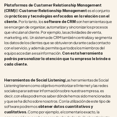
Plataformas de Customer Relationship Management 
El
 es el conjunto 
(CRM)
 Customer Relationship Management
de 
prácticas y tecnologías enfocadas en la relación con el 
Por lo tanto, los
son herramientas que 
cliente. 
 software de CRM 
se encargan de organizar, automatizar y sincronizar los procesos 
que vinculan al cliente. Por ejemplo, las actividades de venta, 
marketing, etc. Un sistema de CRM también centraliza y segmenta 
los datos de los clientes que se obtuvieron durante cada contacto 
con el servicio, y además  permite que todos los miembros del 
equipo accedan a esa información.
 Con esta herramienta 
podrás personalizar la atención que tu empresa le brinde a 
cada cliente.
Las herramientas de Social 
Herramientas de Social Listening
Listening tienen como objetivo monitorizar el Internet y las redes 
sociales para rastrear información sobre nuestra empresa, es 
decir, con ellas podremos saber dónde hemos sido mencionados 
y que se ha dicho sobre nosotros. Con la utilización de este tipo de 
software podremos
 obtener datos cuantitativos y 
 Como por ejemplo, el comentario exacto, la 
cualitativos.