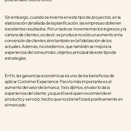
Sin embargo, cuando se invierte en este tipo de proyectos, en la 
elaboración detallada de la planificación, las empresas obtienen 
excelentes resultados. Por un lado se  incrementan los ingresos  y la 
cartera de clientes, es decir, se produce no sólo un aumento en la 
conversión de clientes sino también en la fidelización de los 
actuales. Además, no olvidemos, que también se mejora la 
experiencia del consumidor, objetivo principal de este tipo de 
estrategias.
En fin, las ganancias económicas es uno de los beneficios de 
aplicar Customer Experience. Pero lo más importante es el 
aumento del valor de la marca. Ya lo dijimos, el valor lo da la 
experiencia del cliente, ya que él será quien recomiende el 
producto y servicio, hecho que nos beneficiará positivamente en 
el mercado.