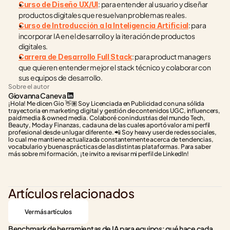
: para entender al usuario y diseñar 
Curso de Diseño UX/UI
productos digitales que resuelvan problemas reales.
: para 
Curso de Introducción a la Inteligencia Artificial
incorporar IA en el desarrollo y la iteración de productos 
digitales.
: para product managers 
Carrera de Desarrollo Full Stack
que quieren entender mejor el stack técnico y colaborar con 
sus equipos de desarrollo.
Sobre el autor
Giovanna Caneva
¡Hola! Me dicen Gio 👋🏽 Soy Licenciada en Publicidad con una sólida 
trayectoria en marketing digital y gestión de contenidos UGC, influencers, 
paid media & owned media. Colaboré con industrias del mundo Tech, 
Beauty, Moda y Finanzas, cada una de las cuales aportó valor a mi perfil 
profesional desde un lugar diferente. 📲 Soy heavy user de redes sociales, 
lo cual me mantiene actualizada constantemente acerca de tendencias, 
vocabulario y buenas prácticas de las distintas plataformas. Para saber 
más sobre mi formación, ¡te invito a revisar mi perfil de LinkedIn!
Artículos relacionados
Ver más artículos
Benchmark de herramientas de IA para equipos: qué hace cada 