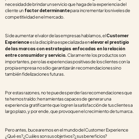
necesidad de brindar un servicio que haga de la experiencia del 
cliente un
 para incrementar los niveles de 
 factor determinante
competitividad en el mercado.
Si de aumentar el valor de las empresas hablamos, el 
Customer 
 es la disciplina especializada en 
Experience
elevar el prestigio 
de las marcas con estrategias enfocadas en la relación 
Claramente los productos son 
entre consumidor y servicio. 
importantes, pero las experiencias positivas de los clientes con la 
propia empresa no sólo garantizarán recomendaciones sino 
también fidelizaciones futuras.
Por estas razones, no te puedes perder las recomendaciones que 
te hemos traído: herramientas capaces de generar una 
experiencia gratificante que logren la satisfacción de tus clientes a 
largo plazo, y por ende, que provoquen el crecimiento de tu marca.
Pero antes, bucearemos en el mundo del Customer Experience 
¿Qué es?¿Cuáles son sus objetivos?¿sus beneficios?