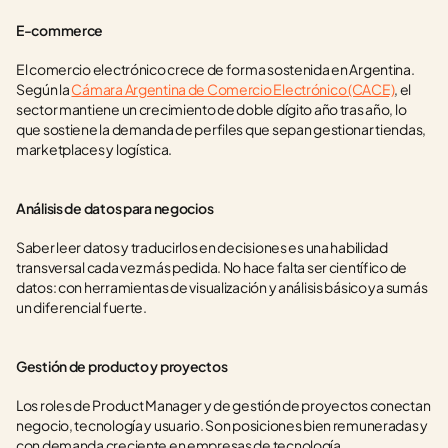
E-commerce
El comercio electrónico crece de forma sostenida en Argentina. 
Según la 
Cámara Argentina de Comercio Electrónico (CACE)
, el 
sector mantiene un crecimiento de doble dígito año tras año, lo 
que sostiene la demanda de perfiles que sepan gestionar tiendas, 
marketplaces y logística.
Análisis de datos para negocios
Saber leer datos y traducirlos en decisiones es una habilidad 
transversal cada vez más pedida. No hace falta ser científico de 
datos: con herramientas de visualización y análisis básico ya sumás 
un diferencial fuerte.
Gestión de producto y proyectos
Los roles de Product Manager y de gestión de proyectos conectan 
negocio, tecnología y usuario. Son posiciones bien remuneradas y 
con demanda creciente en empresas de tecnología.