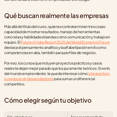
Qué buscan realmente las empresas
Más allá del título del curso, quienes contratan miran tres cosas: 
capacidad de mostrar resultados, manejo de herramientas 
concretas y habilidades blandas como comunicación y trabajo en 
equipo. El 
Future of Jobs Report 2025 del World Economic Forum
destaca el pensamiento analítico y la alfabetización en IA como 
competencias en alza, también para perfiles de negocio.
Por eso, los cursos que incluyen proyectos prácticos y casos 
reales te dejan mejor parado que los puramente teóricos. Si venís 
del mundo emprendedor, te puede interesar cómo 
integrar IA en 
tu negocio sin desarrolladores
 para sumar un diferencial 
competitivo.
Cómo elegir según tu objetivo