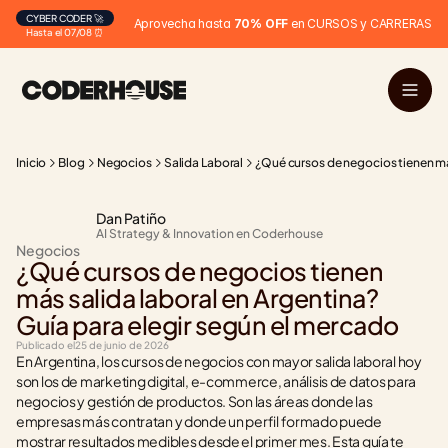
CYBER CODER 🚀
Aprovecha hasta 
70% OFF
 en CURSOS y CARRERAS
Hasta el 07/08 ⏰
Inicio
Blog
Negocios
Salida Laboral
¿Qué cursos de negocios tienen más
Dan Patiño
AI Strategy & Innovation en Coderhouse
Negocios
¿Qué cursos de negocios tienen 
más salida laboral en Argentina? 
Guía para elegir según el mercado
Publicado el
25 de junio de 2026
En Argentina, los cursos de negocios con mayor salida laboral hoy 
son los de marketing digital, e-commerce, análisis de datos para 
negocios y gestión de productos. Son las áreas donde las 
empresas más contratan y donde un perfil formado puede 
mostrar resultados medibles desde el primer mes. Esta guía te 