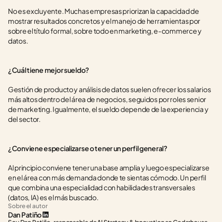
No es excluyente. Muchas empresas priorizan la capacidad de 
mostrar resultados concretos y el manejo de herramientas por 
sobre el título formal, sobre todo en marketing, e-commerce y 
datos.
¿Cuál tiene mejor sueldo?
Gestión de producto y análisis de datos suelen ofrecer los salarios 
más altos dentro del área de negocios, seguidos por roles senior 
de marketing. Igualmente, el sueldo depende de la experiencia y 
del sector.
¿Conviene especializarse o tener un perfil general?
Al principio conviene tener una base amplia y luego especializarse 
en el área con más demanda donde te sientas cómodo. Un perfil 
que combina una especialidad con habilidades transversales 
(datos, IA) es el más buscado.
Sobre el autor
Dan Patiño