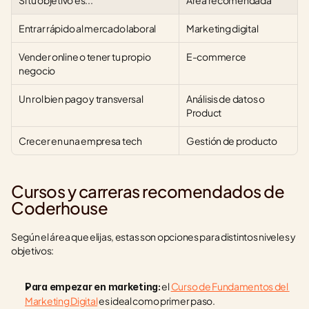
Si tu objetivo es...
Área recomendada
Entrar rápido al mercado laboral
Marketing digital
Vender online o tener tu propio 
E-commerce
negocio
Un rol bien pago y transversal
Análisis de datos o 
Product
Crecer en una empresa tech
Gestión de producto
Cursos y carreras recomendados de 
Coderhouse
Según el área que elijas, estas son opciones para distintos niveles y 
objetivos:
 el 
Curso de Fundamentos del 
Para empezar en marketing:
Marketing Digital
 es ideal como primer paso.