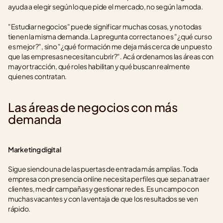
ayuda a elegir según lo que pide el mercado, no según la moda.
"Estudiar negocios" puede significar muchas cosas, y no todas 
tienen la misma demanda. La pregunta correcta no es "¿qué curso 
es mejor?", sino "¿qué formación me deja más cerca de un puesto 
que las empresas necesitan cubrir?". Acá ordenamos las áreas con 
mayor tracción, qué roles habilitan y qué buscan realmente 
quienes contratan.
Las áreas de negocios con más 
demanda
Marketing digital
Sigue siendo una de las puertas de entrada más amplias. Toda 
empresa con presencia online necesita perfiles que sepan atraer 
clientes, medir campañas y gestionar redes. Es un campo con 
muchas vacantes y con la ventaja de que los resultados se ven 
rápido.