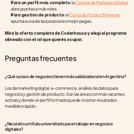
 la 
Carrera de Marketing Digital
Para un perfil más completo:
abre puertas a más roles.
 el 
Curso de Product Manager
Para gestión de producto:
apunta a una de las posiciones mejor pagas.
Mirá la oferta completa de Coderhouse y elegí el programa 
alineado con el rol que querés ocupar.
Preguntas frecuentes
¿Qué cursos de negocios tienen más salida laboral en Argentina?
Los de marketing digital, e-commerce, análisis de datos para 
negocios y gestión de producto. Son las áreas con más vacantes 
activas y donde un perfil formado puede mostrar resultados 
medibles rápido.
¿Necesito un título universitario para trabajar en negocios 
digitales?