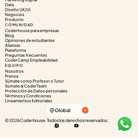
Data
Diseño UX/UI
Negocios
Producto
COMUNIDAD
Coderhouse para empresas
Blog
Opiniones de estudiantes
Alianzas
Plataforma
Preguntas frecuentes
CoderCamp Empleabilidad
EQUIPO
Nosotros
Prensa
Súmate como Profesor o Tutor
Súmate al CoderTeam
Protección de Datos personales
Términos y Condiciones
Lineamientos Editoriales
Select Language
Global
© 2026 Coderhouse. Todos los derechos reservados.