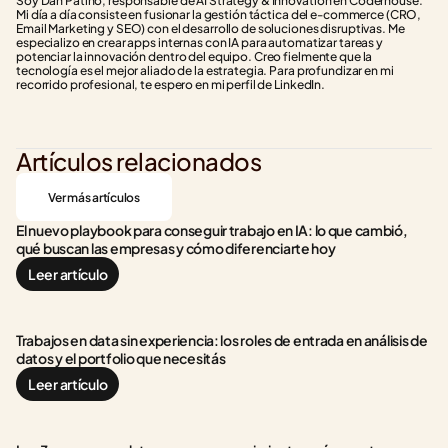
Soy Dan Patiño, responsable de AI Strategy & Innovation en Coderhouse. 
Mi día a día consiste en fusionar la gestión táctica del e-commerce (CRO, 
Email Marketing y SEO) con el desarrollo de soluciones disruptivas. Me 
especializo en crear apps internas con IA para automatizar tareas y 
potenciar la innovación dentro del equipo. Creo fielmente que la 
tecnología es el mejor aliado de la estrategia. Para profundizar en mi 
recorrido profesional, te espero en mi perfil de LinkedIn.
Artículos relacionados
Ver más artículos
El nuevo playbook para conseguir trabajo en IA: lo que cambió, 
qué buscan las empresas y cómo diferenciarte hoy
Leer artículo
Trabajos en data sin experiencia: los roles de entrada en análisis de 
datos y el portfolio que necesitás
Leer artículo