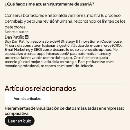
¿Qué hago si me acusan injustamente de usar IA?
Conservá borradores e historial de versiones, mostrá tu proceso 
de trabajo y pedí una revisión humana, recordando los límites de los 
detectores.
Sobre el autor
Dan Patiño
Soy Dan Patiño, responsable de AI Strategy & Innovation en Coderhouse. 
Mi día a día consiste en fusionar la gestión táctica del e-commerce (CRO, 
Email Marketing y SEO) con el desarrollo de soluciones disruptivas. Me 
especializo en crear apps internas con IA para automatizar tareas y 
potenciar la innovación dentro del equipo. Creo fielmente que la 
tecnología es el mejor aliado de la estrategia. Para profundizar en mi 
recorrido profesional, te espero en mi perfil de LinkedIn.
Artículos relacionados
Ver más artículos
Herramientas de visualización de datos más usadas en empresas: 
comparativa
Leer artículo