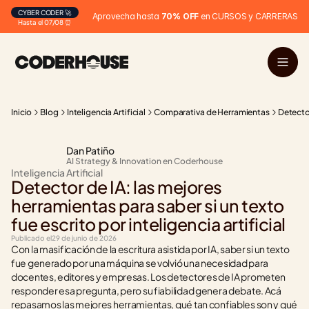
CYBER CODER 🚀
Aprovecha hasta 
70% OFF
 en CURSOS y CARRERAS
Hasta el 07/08 ⏰
Inicio
Blog
Inteligencia Artificial
Comparativa de Herramientas
Detector
Dan Patiño
AI Strategy & Innovation en Coderhouse
Inteligencia Artificial
Detector de IA: las mejores 
herramientas para saber si un texto 
fue escrito por inteligencia artificial
Publicado el
29 de junio de 2026
Con la masificación de la escritura asistida por IA, saber si un texto 
fue generado por una máquina se volvió una necesidad para 
docentes, editores y empresas. Los detectores de IA prometen 
responder esa pregunta, pero su fiabilidad genera debate. Acá 
repasamos las mejores herramientas, qué tan confiables son y qué 