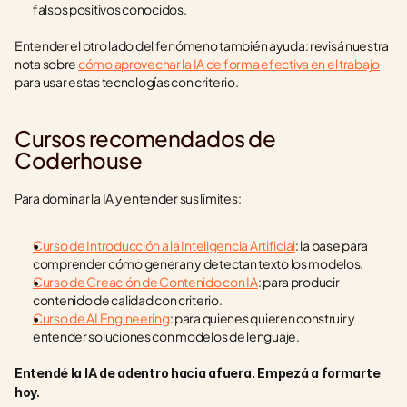
falsos positivos conocidos.
Entender el otro lado del fenómeno también ayuda: revisá nuestra 
nota sobre 
cómo aprovechar la IA de forma efectiva en el trabajo
para usar estas tecnologías con criterio.
Cursos recomendados de 
Coderhouse
Para dominar la IA y entender sus límites:
Curso de Introducción a la Inteligencia Artificial
: la base para 
comprender cómo generan y detectan texto los modelos.
Curso de Creación de Contenido con IA
: para producir 
contenido de calidad con criterio.
Curso de AI Engineering
: para quienes quieren construir y 
entender soluciones con modelos de lenguaje.
Entendé la IA de adentro hacia afuera. Empezá a formarte 
hoy.