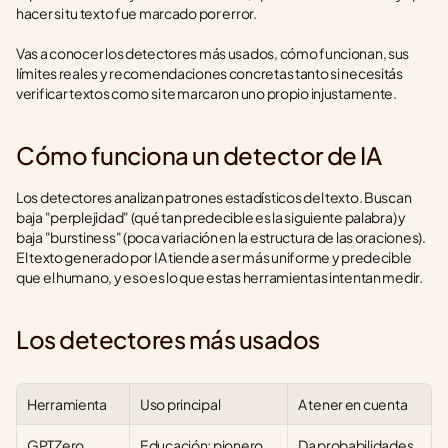
hacer si tu texto fue marcado por error.
Vas a conocer los detectores más usados, cómo funcionan, sus 
límites reales y recomendaciones concretas tanto si necesitás 
verificar textos como si te marcaron uno propio injustamente.
Cómo funciona un detector de IA
Los detectores analizan patrones estadísticos del texto. Buscan 
baja "perplejidad" (qué tan predecible es la siguiente palabra) y 
baja "burstiness" (poca variación en la estructura de las oraciones). 
El texto generado por IA tiende a ser más uniforme y predecible 
que el humano, y eso es lo que estas herramientas intentan medir.
Los detectores más usados
Herramienta
Uso principal
A tener en cuenta
GPTZero
Educación; pionero 
Da probabilidades 