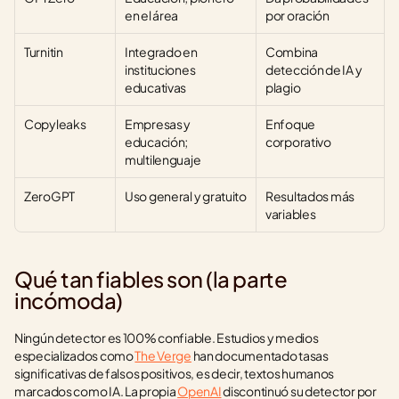
en el área
por oración
Turnitin
Integrado en 
Combina 
instituciones 
detección de IA y 
educativas
plagio
Copyleaks
Empresas y 
Enfoque 
educación; 
corporativo
multilenguaje
ZeroGPT
Uso general y gratuito
Resultados más 
variables
Qué tan fiables son (la parte 
incómoda)
Ningún detector es 100% confiable. Estudios y medios 
especializados como 
The Verge
 han documentado tasas 
significativas de falsos positivos, es decir, textos humanos 
marcados como IA. La propia 
OpenAI
 discontinuó su detector por 