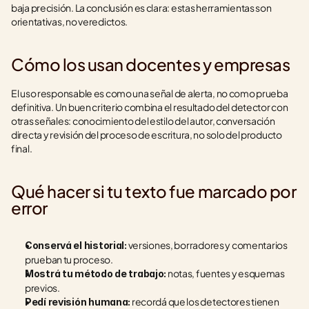
baja precisión. La conclusión es clara: estas herramientas son 
orientativas, no veredictos.
Cómo los usan docentes y empresas
El uso responsable es como una señal de alerta, no como prueba 
definitiva. Un buen criterio combina el resultado del detector con 
otras señales: conocimiento del estilo del autor, conversación 
directa y revisión del proceso de escritura, no solo del producto 
final.
Qué hacer si tu texto fue marcado por 
error
 versiones, borradores y comentarios 
Conservá el historial:
prueban tu proceso.
 notas, fuentes y esquemas 
Mostrá tu método de trabajo:
previos.
 recordá que los detectores tienen 
Pedí revisión humana: