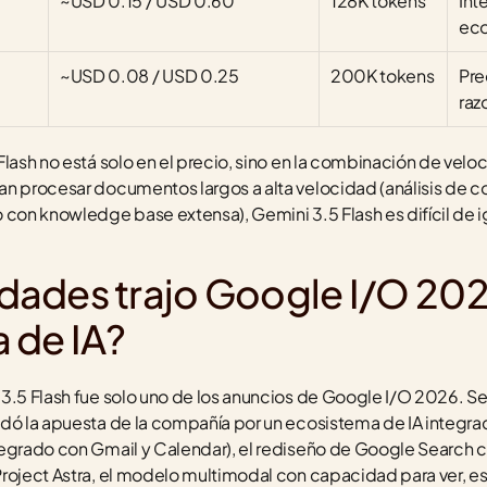
~USD 0.15 / USD 0.60
128K tokens
Int
eco
~USD 0.08 / USD 0.25
200K tokens
Pre
raz
lash no está solo en el precio, sino en la combinación de veloc
n procesar documentos largos a alta velocidad (análisis de c
 con knowledge base extensa), Gemini 3.5 Flash es difícil de i
ades trajo Google I/O 2026
 de IA?
3.5 Flash fue solo uno de los anuncios de Google I/O 2026. Se
lidó la apuesta de la compañía por un ecosistema de IA integra
egrado con Gmail y Calendar), el rediseño de Google Search con
roject Astra, el modelo multimodal con capacidad para ver, es