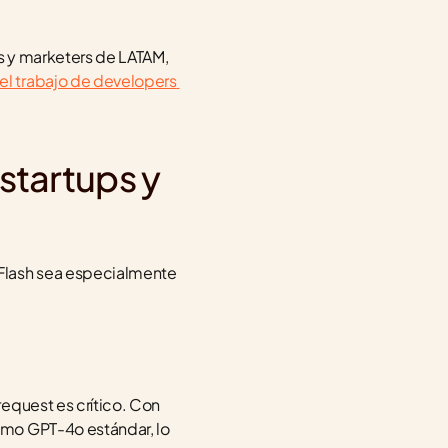
s y marketers de LATAM, 
l trabajo de developers 
tartups y 
Flash sea especialmente 
equest es crítico. Con 
mo GPT-4o estándar, lo 