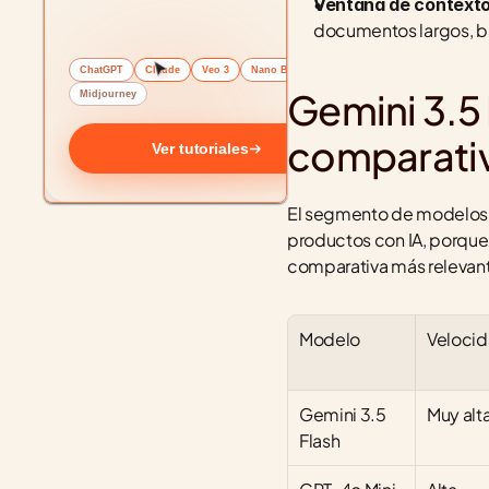
Ventana de contexto
documentos largos, b
ChatGPT
Claude
Veo 3
Nano Banana
Gemini 3.5 
Midjourney
comparati
Ver tutoriales
El segmento de modelos "
productos con IA, porque 
comparativa más relevan
Modelo
Veloci
Gemini 3.5 
Muy alt
Flash