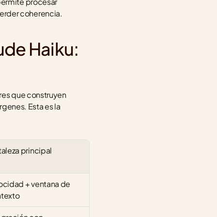
permite procesar 
erder coherencia.
ude Haiku: 
s
res que construyen 
genes. Esta es la 
taleza principal
ocidad + ventana de 
texto