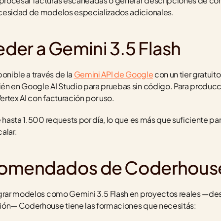
rocesar facturas escaneadas o generar descripciones de conte
cesidad de modelos especializados adicionales.
er a Gemini 3.5 Flash
onible a través de la 
Gemini API de Google
 con un tier gratuit
n en Google AI Studio para pruebas sin código. Para producci
rtex AI con facturación por uso.
 hasta 1.500 requests por día, lo que es más que suficiente para
alar.
comendados de Coderhous
egrar modelos como Gemini 3.5 Flash en proyectos reales —des
ión— Coderhouse tiene las formaciones que necesitás: