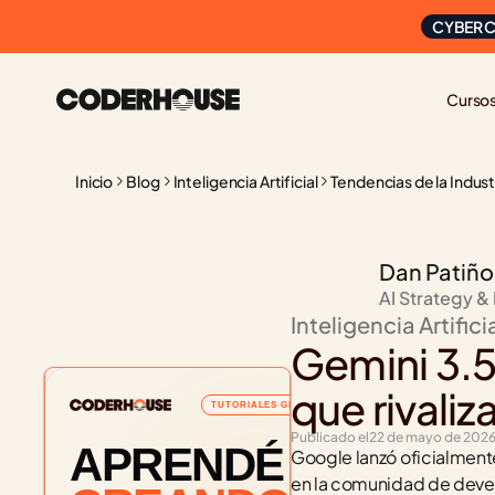
CYBER C
Curso
Inicio
Blog
Inteligencia Artificial
Tendencias de la Indust
Dan Patiño
AI Strategy &
Inteligencia Artifici
Gemini 3.5
que rivali
TUTORIALES GRATUITOS
Publicado el
22 de mayo de 202
APRENDÉ
Google lanzó oficialment
en la comunidad de devel