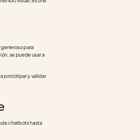
nido visual, es una 
o generoso para 
ón, se puede usar a 
 prototipar y validar 
e
de chatbots hasta 