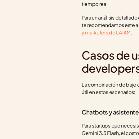
tiempo real.
Para un análisis detallad
te recomendamos este art
y marketers de LATAM
.
Casos de us
developer
La combinación de bajo c
útil en estos escenarios:
Chatbots y asistente
Para startups que necesit
Gemini 3.5 Flash, el cos