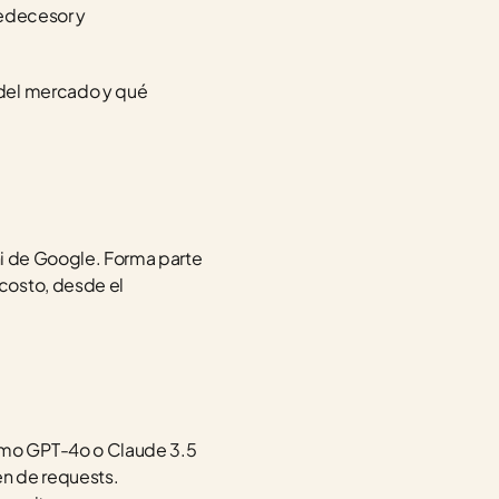
edecesor y 
del mercado y qué 
ni de Google. Forma parte 
costo, desde el 
como GPT-4o o Claude 3.5 
en de requests.