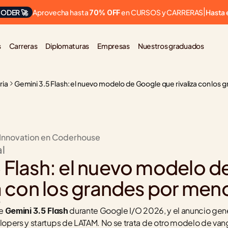
Aprovecha hasta 
 en CURSOS y CARRERAS
ODER 🚀
|
Hasta 
70% OFF
s
Carreras
Diplomaturas
Empresas
Nuestros graduados
ria
Gemini 3.5 Flash: el nuevo modelo de Google que rivaliza con los
 Innovation en Coderhouse
al
 Flash: el nuevo modelo d
za con los grandes por men
6
e 
 durante Google I/O 2026, y el anuncio gen
Gemini 3.5 Flash
opers y startups de LATAM. No se trata de otro modelo de vang