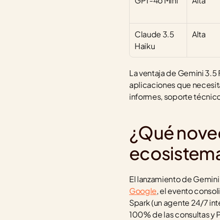
GPT-4o Mini
Alta
Claude 3.5 
Alta
Haiku
La ventaja de Gemini 3.5 F
aplicaciones que necesita
informes, soporte técnico
¿Qué noved
ecosistema
El lanzamiento de Gemini 
Google
, el evento conso
Spark (un agente 24/7 int
100% de las consultas y P