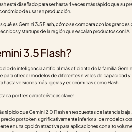
lash está diseñado para ser hasta 4 veces más rápido que su pr
económico de usar en producción.
mos qué es Gemini 3.5 Flash, cómo se compara con los grandes 
técnicos y startups de la región que escalan productos con IA.
mini 3.5 Flash?
elo de inteligencia artificial más eficiente de la familia Gemi
e para ofrecer modelos de diferentes niveles de capacidad y 
ra hasta versiones más ligeras y económicas como Flash.
staca por tres características clave:
ás rápido que Gemini 2.0 Flash en respuestas de latencia baja.
 precio por token significativamente inferior al de modelos 
:
ierte en una opción atractiva para aplicaciones con alto volum