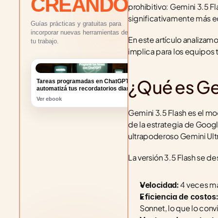
CREANDO
prohibitivo: Gemini 3.5 F
significativamente más 
Guías prácticas y gratuitas para
incorporar nuevas herramientas de IA a
En este artículo analiza
tu trabajo.
implica para los equipos 
¿Qué es Ge
Tareas programadas en ChatGPT:
automatizá tus recordatorios diarios
Ver ebook
Gemini 3.5 Flash es el mod
de la estrategia de Googl
ultrapoderoso Gemini Ult
La versión 3.5 Flash se de
 4 veces m
Velocidad:
Eficiencia de costos
Sonnet, lo que lo conv