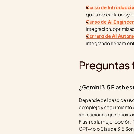
Curso de Introducción 
qué sirve cada uno y 
Curso de AI Engineer
integración, optimiza
Carrera de AI Autom
integrando herramient
Preguntas 
¿Gemini 3.5 Flash e
Depende del caso de uso. 
complejo y seguimiento de
aplicaciones que prioriza
Flash es la mejor opción
GPT-4o o Claude 3.5 Sonn