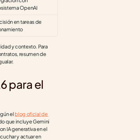
egración con 
sistema OpenAI
cisión en tareas de 
onamiento
idad y contexto. Para 
ontratos, resumen de 
gualar.
 para el 
gún el 
blog oficial de 
do que incluye Gemini 
 IA generativa en el 
cuchar y actuar en 