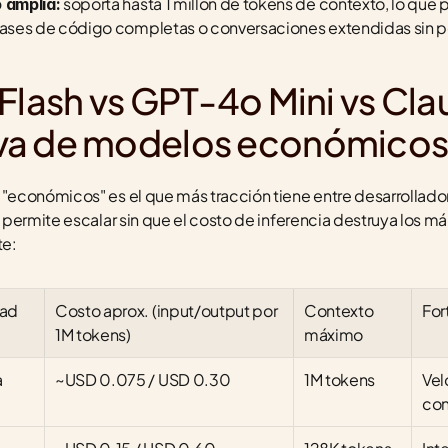
 soporta hasta 1 millón de tokens de contexto, lo que 
 amplia:
ases de código completas o conversaciones extendidas sin p
Flash vs GPT-4o Mini vs Cla
va de modelos económico
económicos" es el que más tracción tiene entre desarrollado
permite escalar sin que el costo de inferencia destruya los már
te:
dad
Costo aprox. (input/output por 
Contexto 
For
1M tokens)
máximo
a
~USD 0.075 / USD 0.30
1M tokens
Vel
con