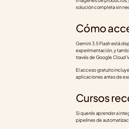
imágenes de productos, p
solución completa sin ne
Cómo acced
Gemini 3.5 Flash está disp
experimentación, y tambié
través de Google Cloud Ve
El acceso gratuito incluye
aplicaciones antes de esc
Cursos re
Si querés aprender a int
pipelines de automatizac