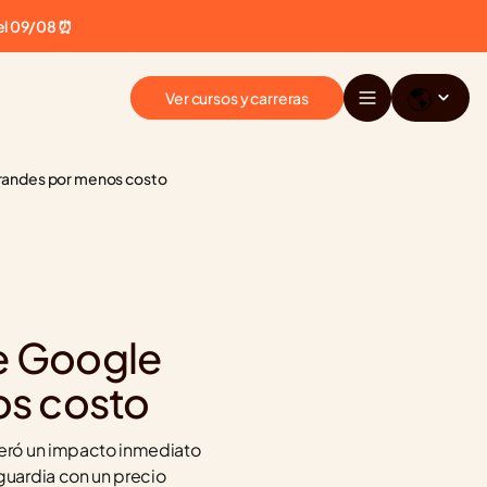
el 09/08 ⏰
🌎
Ver cursos y carreras
 grandes por menos costo
e Google 
os costo
eró un impacto inmediato 
uardia con un precio 