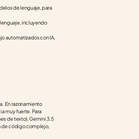
elos de lenguaje, para 
lenguaje, incluyendo 
jo automatizados con IA, 
.
a. En razonamiento 
a muy fuerte. Para 
s de texto), Gemini 3.5 
n de código complejo, 