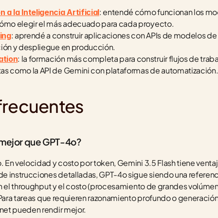
: entendé cómo funcionan los mod
a la Inteligencia Artificial
cómo elegir el más adecuado para cada proyecto.
: aprendé a construir aplicaciones con APIs de modelos de 
ing
ción y despliegue en producción.
: la formación más completa para construir flujos de traba
ation
as como la API de Gemini con plataformas de automatización
frecuentes
s mejor que GPT-4o?
En velocidad y costo por token, Gemini 3.5 Flash tiene ventaj
 instrucciones detalladas, GPT-4o sigue siendo una referenci
n el throughput y el costo (procesamiento de grandes volúmene
. Para tareas que requieren razonamiento profundo o generació
et pueden rendir mejor.