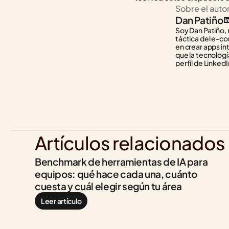
Sobre el auto
Dan Patiño
Soy Dan Patiño, 
táctica del e-co
en crear apps in
que la tecnología
perfil de LinkedI
Artículos relacionados
Benchmark de herramientas de IA para 
equipos: qué hace cada una, cuánto 
cuesta y cuál elegir según tu área
Leer artículo