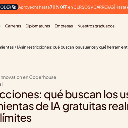
Aprovecha hasta 
 en CURSOS y CARRERAS
ODER 🚀
|
Hasta 
70% OFF
s
Carreras
Diplomaturas
Empresas
Nuestros graduados
mientas
IA sin restricciones: qué buscan los usuarios y qué herramient
 Innovation en Coderhouse
al
ricciones: qué buscan los us
ientas de IA gratuitas rea
 límites