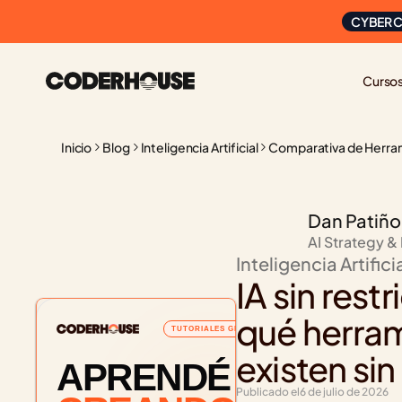
CYBER C
Curso
Inicio
Blog
Inteligencia Artificial
Comparativa de Herra
Dan Patiño
AI Strategy &
Inteligencia Artifici
IA sin rest
qué herram
TUTORIALES GRATUITOS
existen sin
APRENDÉ
Publicado el
6 de julio de 2026