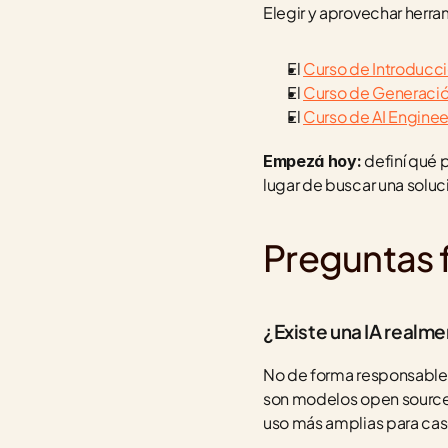
Elegir y aprovechar herra
El 
Curso de Introducción
El 
Curso de Generaci
El 
Curso de AI Enginee
 definí qué 
Empezá hoy:
lugar de buscar una solu
Preguntas 
¿Existe una IA realme
No de forma responsable. 
son modelos open source 
uso más amplias para cas