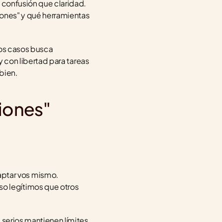
 confusión que claridad. 
iones" y qué herramientas 
los casos busca 
y con libertad para tareas 
bien.
ciones"
aptar vos mismo.
o legítimos que otros 
 serios mantienen límites 