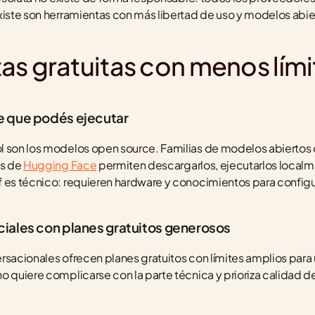
xiste son herramientas con más libertad de uso y modelos abie
as gratuitas con menos lími
 que podés ejecutar
l son los modelos open source. Familias de modelos abiertos 
s de 
Hugging Face
 permiten descargarlos, ejecutarlos localme
 es técnico: requieren hardware y conocimientos para configu
iales con planes gratuitos generosos
rsacionales ofrecen planes gratuitos con límites amplios para u
o quiere complicarse con la parte técnica y prioriza calidad de