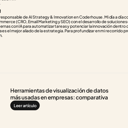
r
responsable de AI Strategy & Innovation en Coderhouse. Mi día a día con
mmerce (CRO, Email Marketing y SEO) con el desarrollo de soluciones d
ternas con IA para automatizar tareas y potenciar la innovación dentro 
 es el mejor aliado de la estrategia. Para profundizar en mi recorrido pr
n.
Herramientas de visualización de datos 
más usadas en empresas: comparativa
Leer artículo