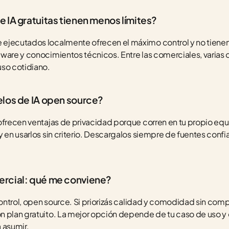
 IA gratuitas tienen menos límites?
ejecutados localmente ofrecen el máximo control y no tienen l
ware y conocimientos técnicos. Entre las comerciales, varias o
uso cotidiano.
los de IA open source?
frecen ventajas de privacidad porque corren en tu propio equipo
y en usarlos sin criterio. Descargalos siempre de fuentes conf
rcial: qué me conviene?
control, open source. Si priorizás calidad y comodidad sin comp
n plan gratuito. La mejor opción depende de tu caso de uso y 
 asumir.