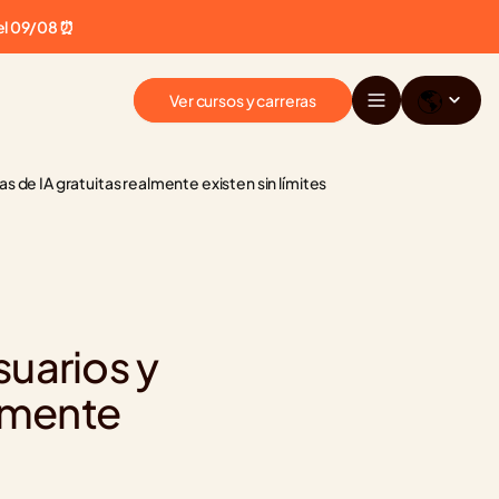
el 09/08 ⏰
🌎
Ver cursos y carreras
as de IA gratuitas realmente existen sin límites
uarios y 
lmente 