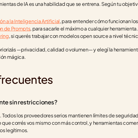
mientas de IA es una habilidad que se entrena. Según tu objetiv
 a la Inteligencia Artificial
, para entender cómo funcionan los
ón de Prompts
, para sacarle el máximo a cualquier herramienta.
ring
, si querés trabajar con modelos open source a nivel técni
priorizás —privacidad, calidad o volumen— y elegí la herramient
ción mágica.
frecuentes
nte sin restricciones?
Todos los proveedores serios mantienen límites de seguridad y 
que corrés vos mismo con más control, y herramientas comerci
os legítimos.