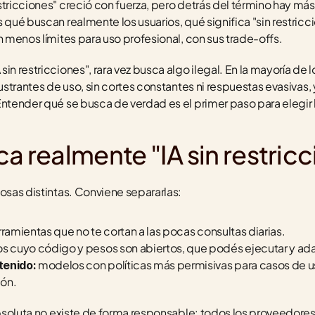
stricciones" creció con fuerza, pero detrás del término hay más
 qué buscan realmente los usuarios, qué significa "sin restricc
n menos límites para uso profesional, con sus trade-offs.
in restricciones", rara vez busca algo ilegal. En la mayoría de 
rustrantes de uso, sin cortes constantes ni respuestas evasivas, 
Entender qué se busca de verdad es el primer paso para elegir 
ca realmente "IA sin restric
cosas distintas. Conviene separarlas:
rramientas que no te cortan a las pocas consultas diarias.
s cuyo código y pesos son abiertos, que podés ejecutar y ad
 modelos con políticas más permisivas para casos de us
tenido:
ión.
absoluta no existe de forma responsable: todos los proveedores