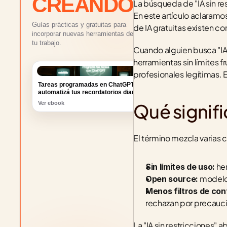
CREANDO
La búsqueda de "IA sin re
En este artículo aclaramos
Guías prácticas y gratuitas para
de IA gratuitas existen co
incorporar nuevas herramientas de IA a
tu trabajo.
Cuando alguien busca "IA s
herramientas sin límites f
Tareas programadas en ChatGPT:
profesionales legítimas. 
automatizá tus recordatorios diarios
Ver ebook
Qué signifi
El término mezcla varias 
 he
Sin límites de uso:
 modelo
Open source:
Menos filtros de con
rechazan por precauc
La "IA sin restricciones" 