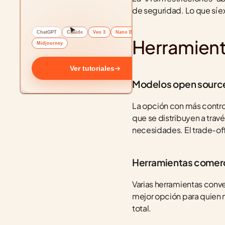
de seguridad. Lo que sí e
ChatGPT
Claude
Veo 3
Nano Banana
Herramient
Midjourney
Ver tutoriales
Modelos open source
La opción con más contro
que se distribuyen a travé
necesidades. El trade-off
Herramientas comerc
Varias herramientas conve
mejor opción para quien n
total.