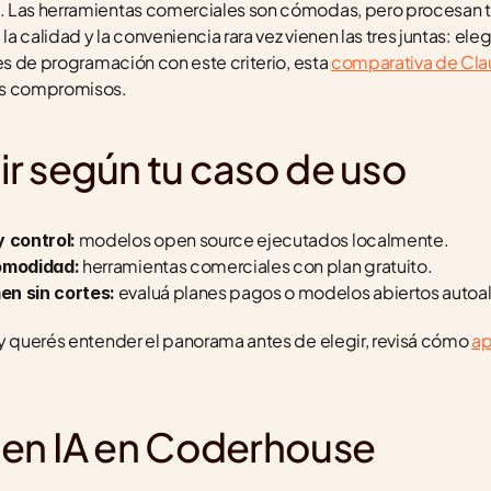
 Las herramientas comerciales son cómodas, pero procesan tu
la calidad y la conveniencia rara vez vienen las tres juntas: elegí
es de programación con este criterio, esta 
comparativa de Clau
os compromisos.
r según tu caso de uso
 modelos open source ejecutados localmente.
y control:
 herramientas comerciales con plan gratuito.
comodidad:
 evaluá planes pagos o modelos abiertos autoa
en sin cortes:
y querés entender el panorama antes de elegir, revisá cómo 
ap
en IA en Coderhouse