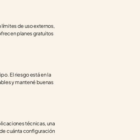
ímites de uso externos, 
frecen planes gratuitos 
. El riesgo está en la 
iables y mantené buenas 
licaciones técnicas, una 
de cuánta configuración 