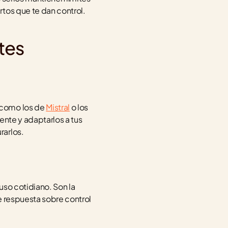
rtos que te dan control.
tes
como los de 
Mistral
 o los 
nte y adaptarlos a tus 
rarlos.
so cotidiano. Son la 
 respuesta sobre control 