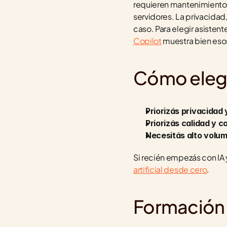
requieren mantenimiento.
servidores. La privacidad, 
caso. Para elegir asistent
Copilot
 muestra bien es
Cómo elegi
Priorizás privacidad 
Priorizás calidad y 
Necesitás alto volum
Si recién empezás con IA 
artificial desde cero
.
Formación 