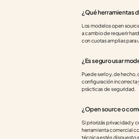
¿Qué herramientas de
Los modelos open source 
a cambio de requerir hard
con cuotas amplias para 
¿Es seguro usar mode
Puede serlo y, de hecho, o
configuración incorrecta 
prácticas de seguridad.
¿Open source o come
Si priorizás privacidad y 
herramienta comercial co
técnica estés dispuesto a