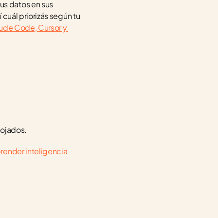
s datos en sus 
 cuál priorizás según tu 
de Code, Cursor y 
lojados.
render inteligencia 