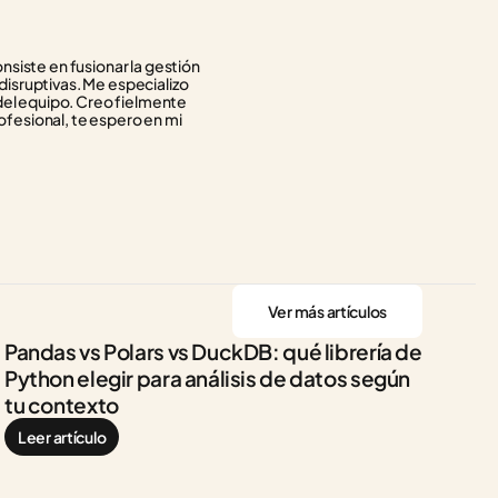
siste en fusionar la gestión 
isruptivas. Me especializo 
del equipo. Creo fielmente 
ofesional, te espero en mi 
Ver más artículos
Pandas vs Polars vs DuckDB: qué librería de 
Python elegir para análisis de datos según 
tu contexto
Leer artículo