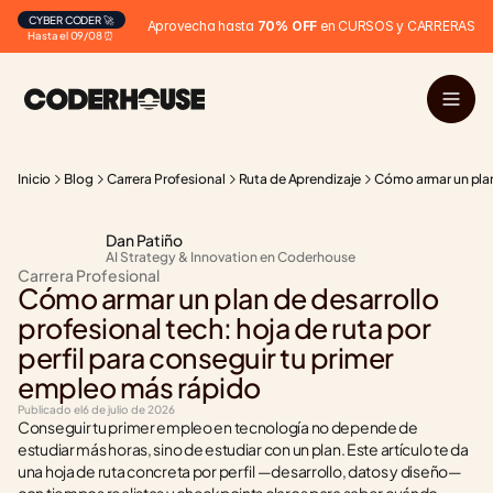
CYBER CODER 🚀
Aprovecha hasta 
70% OFF
 en CURSOS y CARRERAS
Hasta el 09/08 ⏰
Inicio
Blog
Carrera Profesional
Ruta de Aprendizaje
Cómo armar un plan 
Dan Patiño
AI Strategy & Innovation en Coderhouse
Carrera Profesional
Cómo armar un plan de desarrollo 
profesional tech: hoja de ruta por 
perfil para conseguir tu primer 
empleo más rápido
Publicado el
6 de julio de 2026
Conseguir tu primer empleo en tecnología no depende de 
estudiar más horas, sino de estudiar con un plan. Este artículo te da 
una hoja de ruta concreta por perfil —desarrollo, datos y diseño— 