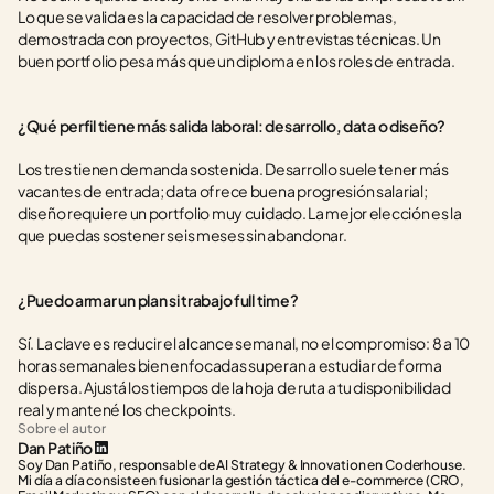
Lo que se valida es la capacidad de resolver problemas, 
demostrada con proyectos, GitHub y entrevistas técnicas. Un 
buen portfolio pesa más que un diploma en los roles de entrada.
¿Qué perfil tiene más salida laboral: desarrollo, data o diseño?
Los tres tienen demanda sostenida. Desarrollo suele tener más 
vacantes de entrada; data ofrece buena progresión salarial; 
diseño requiere un portfolio muy cuidado. La mejor elección es la 
que puedas sostener seis meses sin abandonar.
¿Puedo armar un plan si trabajo full time?
Sí. La clave es reducir el alcance semanal, no el compromiso: 8 a 10 
horas semanales bien enfocadas superan a estudiar de forma 
dispersa. Ajustá los tiempos de la hoja de ruta a tu disponibilidad 
real y mantené los checkpoints.
Sobre el autor
Dan Patiño
Soy Dan Patiño, responsable de AI Strategy & Innovation en Coderhouse. 
Mi día a día consiste en fusionar la gestión táctica del e-commerce (CRO, 