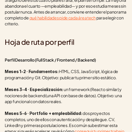
Si alguno de estos cuatro pilares falta, el plan se rompe. La mayoría 
abandona el cuarto —empleabilidad— y por eso estudia meses sin 
postular nunca. Antes de arrancar, conviene entender el panorama 
completo de 
qué habilidades pide cada área tech
 para elegir con 
criterio.
Hoja de ruta por perfil
Perfil Desarrollo (Full Stack / Frontend / Backend)
 HTML, CSS, JavaScript, lógica de 
Meses 1-2 · Fundamentos:
programación y Git. Objetivo: publicar tu primer sitio estático.
 un framework (React o similar) y 
Meses 3-4 · Especialización:
nociones de backend (una API con base de datos). Objetivo: una 
app funcional con datos reales.
 dos proyectos 
Meses 5-6 · Portfolio + empleabilidad:
completos, uno de ellos con autenticación y despliegue. CV, 
LinkedIn y primeras postulaciones. Es común subestimar esta 
etapa; si querés acelerar, revisá cómo 
conseguir tu primer trabajo 