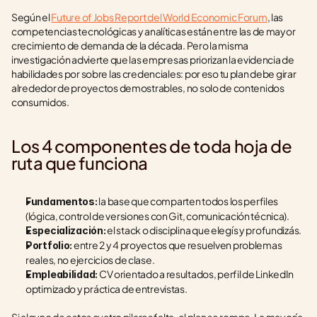
Según el 
Future of Jobs Report del World Economic Forum
, las 
competencias tecnológicas y analíticas están entre las de mayor 
crecimiento de demanda de la década. Pero la misma 
investigación advierte que las empresas priorizan la evidencia de 
habilidades por sobre las credenciales: por eso tu plan debe girar 
alrededor de proyectos demostrables, no solo de contenidos 
consumidos.
Los 4 componentes de toda hoja de 
ruta que funciona
 la base que comparten todos los perfiles 
Fundamentos:
(lógica, control de versiones con Git, comunicación técnica).
 el stack o disciplina que elegís y profundizás.
Especialización:
 entre 2 y 4 proyectos que resuelven problemas 
Portfolio:
reales, no ejercicios de clase.
 CV orientado a resultados, perfil de LinkedIn 
Empleabilidad:
optimizado y práctica de entrevistas.