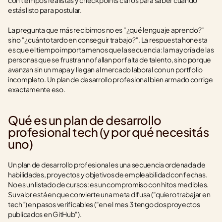
con tiempos realistas y checkpoints claros para saber cuándo 
estás listo para postular.
La pregunta que más recibimos no es "¿qué lenguaje aprendo?" 
sino "¿cuánto tardo en conseguir trabajo?". La respuesta honesta 
es que el tiempo importa menos que la secuencia: la mayoría de las 
personas que se frustran no fallan por falta de talento, sino porque 
avanzan sin un mapa y llegan al mercado laboral con un portfolio 
incompleto. Un plan de desarrollo profesional bien armado corrige 
exactamente eso.
Qué es un plan de desarrollo 
profesional tech (y por qué necesitás 
uno)
Un plan de desarrollo profesional es una secuencia ordenada de 
habilidades, proyectos y objetivos de empleabilidad con fechas. 
No es un listado de cursos: es un compromiso con hitos medibles. 
Su valor está en que convierte una meta difusa ("quiero trabajar en 
tech") en pasos verificables ("en el mes 3 tengo dos proyectos 
publicados en GitHub").