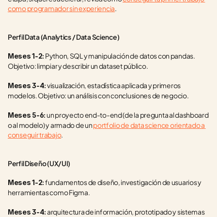
como programador sin experiencia
.
Perfil Data (Analytics / Data Science)
 Python, SQL y manipulación de datos con pandas. 
Meses 1-2:
Objetivo: limpiar y describir un dataset público.
 visualización, estadística aplicada y primeros 
Meses 3-4:
modelos. Objetivo: un análisis con conclusiones de negocio.
 un proyecto end-to-end (de la pregunta al dashboard 
Meses 5-6:
o al modelo) y armado de un 
portfolio de data science orientado a 
conseguir trabajo
.
Perfil Diseño (UX/UI)
 fundamentos de diseño, investigación de usuarios y 
Meses 1-2:
herramientas como Figma.
 arquitectura de información, prototipado y sistemas 
Meses 3-4: