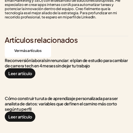
Email Marketing y SEO) con el desarrollo de soluciones disruptivas. Me 
especializo en crear apps internas con IA para automatizar tareas y 
potenciar la innovación dentro del equipo. Creo fielmente que la 
tecnología es el mejor aliado de la estrategia. Para profundizar en mi 
recorrido profesional, te espero en mi perfil de LinkedIn.
Artículos relacionados
Ver más artículos
Reconversión laboral sin renunciar: el plan de estudio para cambiar 
de carrera tech en 4 meses sin dejar tu trabajo
Leer artículo
Cómo construir tu ruta de aprendizaje personalizada para ser 
analista de datos: variables que definen el camino más corto 
según tu perfil
Leer artículo