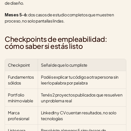
de diseño.
 dos casos de estudio completos que muestren 
Meses 5-6:
proceso, no solo pantallas lindas.
Checkpoints de empleabilidad: 
cómo saber si estás listo
Checkpoint
Señal de que lo cumpliste
Fundamentos 
Podés explicar tu código a otra persona sin 
sólidos
leerlo palabra por palabra
Portfolio 
Tenés 2 proyectos publicados que resuelven 
mínimo viable
un problema real
Marca 
LinkedIn y CV cuentan resultados, no solo 
profesional
tecnologías
Listo para 
Resolviste al menos 5 simulacros de 