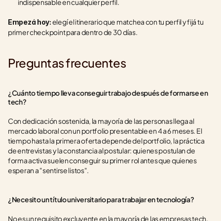
indispensable en cualquier perfil.
 elegí el itinerario que matchea con tu perfil y fijá tu 
Empezá hoy:
primer checkpoint para dentro de 30 días.
Preguntas frecuentes
¿Cuánto tiempo lleva conseguir trabajo después de formarse en 
tech?
Con dedicación sostenida, la mayoría de las personas llega al 
mercado laboral con un portfolio presentable en 4 a 6 meses. El 
tiempo hasta la primera oferta depende del portfolio, la práctica 
de entrevistas y la constancia al postular: quienes postulan de 
forma activa suelen conseguir su primer rol antes que quienes 
esperan a "sentirse listos".
¿Necesito un título universitario para trabajar en tecnología?
No es un requisito excluyente en la mayoría de las empresas tech. 