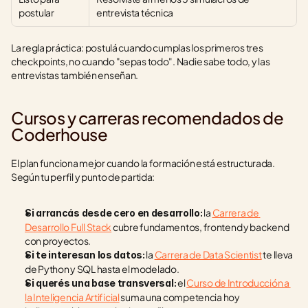
postular
entrevista técnica
La regla práctica: postulá cuando cumplas los primeros tres 
checkpoints, no cuando "sepas todo". Nadie sabe todo, y las 
entrevistas también enseñan.
Cursos y carreras recomendados de 
Coderhouse
El plan funciona mejor cuando la formación está estructurada. 
Según tu perfil y punto de partida:
 la 
Carrera de 
Si arrancás desde cero en desarrollo:
Desarrollo Full Stack
 cubre fundamentos, frontend y backend 
con proyectos.
 la 
Carrera de Data Scientist
 te lleva 
Si te interesan los datos:
de Python y SQL hasta el modelado.
 el 
Curso de Introducción a 
Si querés una base transversal:
la Inteligencia Artificial
 suma una competencia hoy 