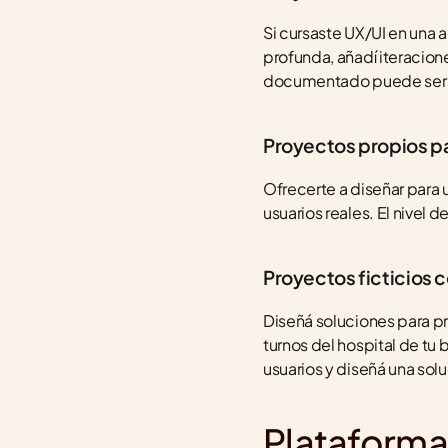
Si cursaste UX/UI en una
profunda, añadí iteracion
documentado puede ser m
Proyectos propios p
Ofrecerte a diseñar para
usuarios reales. El nivel
Proyectos ficticios c
Diseñá soluciones para p
turnos del hospital de tu 
usuarios y diseñá una solu
Plataformas