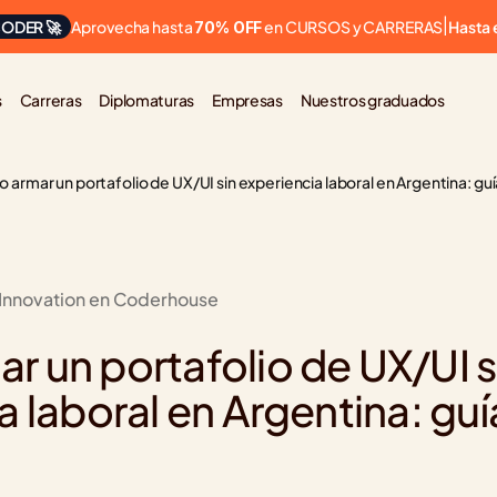
Aprovecha hasta 
 en CURSOS y CARRERAS
ODER 🚀
|
Hasta 
70% OFF
s
Carreras
Diplomaturas
Empresas
Nuestros graduados
armar un portafolio de UX/UI sin experiencia laboral en Argentina: gu
 Innovation en Coderhouse
 un portafolio de UX/UI si
 laboral en Argentina: guí