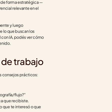
s de forma estratégica —
cial relevante en el 
ente y luego 
e lo que buscan los 
equipos de producto maduros. Si te interesa explorar más herramientas de diseño visual con IA, podés ver cómo 
tenido.
 de trabajo
os consejos prácticos:
ografía/flujo?"
a que recibiste.
 que te interesó o que 