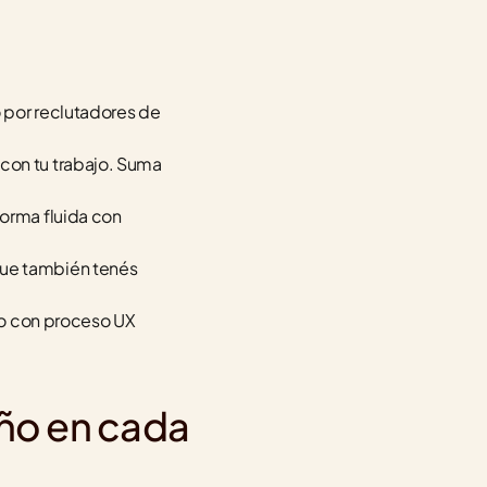
o por reclutadores de 
con tu trabajo. Suma 
orma fluida con 
que también tenés 
io con proceso UX 
o en cada 