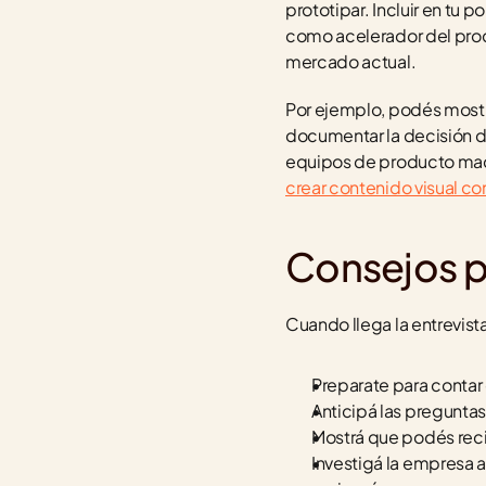
prototipar. Incluir en tu
como acelerador del proc
mercado actual.
Por ejemplo, podés mostr
documentar la decisión de
crear contenido visual c
Consejos pa
Cuando llega la entrevista
Preparate para contar
Anticipá las preguntas
Mostrá que podés recib
Investigá la empresa a