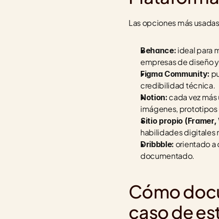
Las opciones más usadas 
 ideal para 
Behance:
empresas de diseño y
 p
Figma Community:
credibilidad técnica.
 cada vez más 
Notion:
imágenes, prototipos
Sitio propio (Framer
habilidades digitales 
 orientado a 
Dribbble:
documentado.
Cómo docum
caso de es