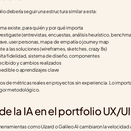
o debería seguir una estructura similar a esta:
ma existe, para quién y por qué importa
vestigaste (entrevistas, encuestas, análisis heurístico, benchm
clave, user personas, mapa de empatía o journey map
te a las soluciones (wireframes, sketches, crazy 8s)
lta fidelidad, sistema de diseño, componentes
ecibido y cambios realizados
edible o aprendizajes clave
os de métricas reales en proyectos sin experiencia. Lo importan
igor metodológico.
e la IA en el portfolio UX/UI
 herramientas como Uizard o Galileo AI cambiaron la velocidad 