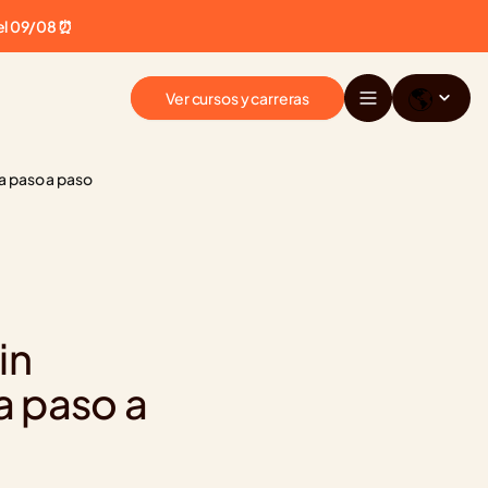
el 09/08 ⏰
🌎
Ver cursos y carreras
ía paso a paso
n 
a paso a 