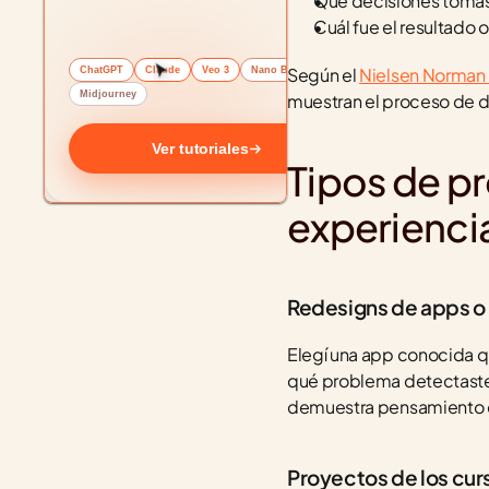
Qué decisiones tomas
Cuál fue el resultado
Según el 
Nielsen Norman
ChatGPT
Claude
Veo 3
Nano Banana
Midjourney
muestran el proceso de di
Ver tutoriales
Tipos de pr
experienci
Redesigns de apps o
Elegí una app conocida q
qué problema detectaste, 
demuestra pensamiento crí
Proyectos de los cu