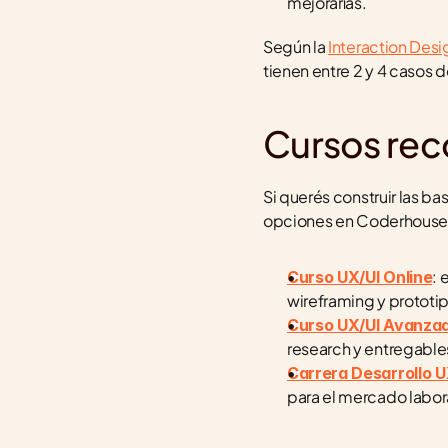
mejorarías.
Según la 
Interaction Des
tienen entre 2 y 4 casos d
Cursos re
Si querés construir las ba
opciones en Coderhouse
: 
Curso UX/UI Online
wireframing y prototi
Curso UX/UI Avanza
research y entregables
Carrera Desarrollo U
para el mercado labor