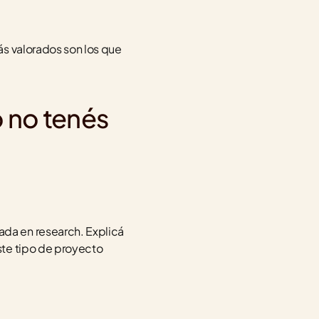
ás valorados son los que 
 no tenés 
da en research. Explicá 
te tipo de proyecto 