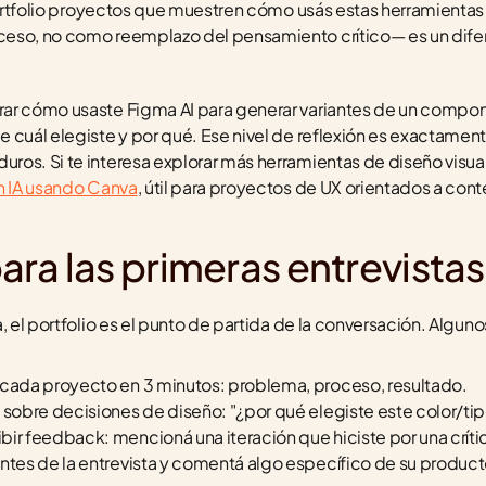
 portfolio proyectos que muestren cómo usás estas herramienta
eso, no como reemplazo del pensamiento crítico— es un diferen
ar cómo usaste Figma AI para generar variantes de un compon
 cuál elegiste y por qué. Ese nivel de reflexión es exactament
on IA usando Canva
, útil para proyectos de UX orientados a con
ra las primeras entrevistas
, el portfolio es el punto de partida de la conversación. Algun
 cada proyecto en 3 minutos: problema, proceso, resultado.
 sobre decisiones de diseño: "¿por qué elegiste este color/tip
ir feedback: mencioná una iteración que hiciste por una crític
ntes de la entrevista y comentá algo específico de su producto