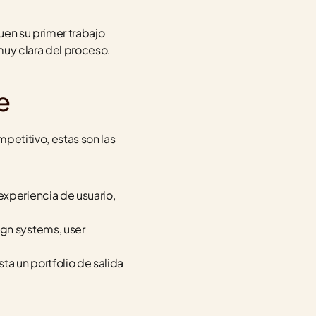
uen su primer trabajo 
 muy clara del proceso.
e
etitivo, estas son las 
xperiencia de usuario, 
ign systems, user 
a un portfolio de salida 