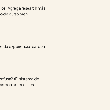
los. Agregá research más 
o de curso bien 
 da experiencia real con 
nfusa? ¿El sistema de 
tas con potenciales 