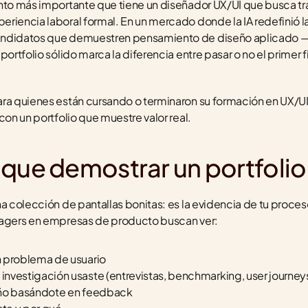
ento más importante que tiene un diseñador UX/UI que busca tr
riencia laboral formal. En un mercado donde la IA redefinió l
andidatos que demuestren pensamiento de diseño aplicado —n
portfolio sólido marca la diferencia entre pasar o no el primer 
ra quienes están cursando o terminaron su formación en UX/UI 
con un portfolio que muestre valor real.
 que demostrar un portfolio
na colección de pantallas bonitas: es la evidencia de tu proce
nagers en empresas de producto buscan ver:
n problema de usuario
nvestigación usaste (entrevistas, benchmarking, user journey
eño basándote en feedback