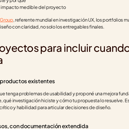
te y por qué
 o impacto medible del proyecto
 Group
, referente mundial en investigación UX, los portfolios m
seño con claridad, no solo los entregables finales.
oyectos para incluir cuando
a
 productos existentes
ue tenga problemas de usabilidad y proponé una mejora funda
qué investigación hiciste y cómo tu propuesta lo resuelve. Es
tico y habilidad para articular decisiones de diseño.
rsos, con documentación extendida