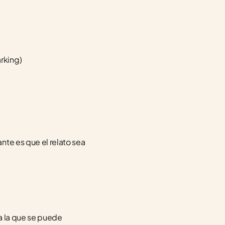
arking)
te es que el relato sea 
a la que se puede 