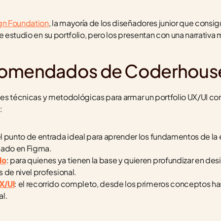
ign Foundation
, la mayoría de los diseñadores junior que consig
e estudio en su portfolio, pero los presentan con una narrativa
comendados de Coderhous
ses técnicas y metodológicas para armar un portfolio UX/UI comp
:
el punto de entrada ideal para aprender los fundamentos de la e
pado en Figma.
: para quienes ya tienen la base y quieren profundizar en des
do
 de nivel profesional.
: el recorrido completo, desde los primeros conceptos hast
X/UI
al.