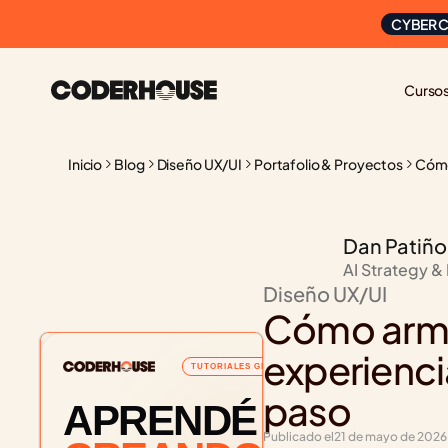
CYBER C
Curso
Inicio
Blog
Diseño UX/UI
Portafolio & Proyectos
Cómo 
Dan Patiño
AI Strategy &
Diseño UX/UI
Cómo armar
experiencia
TUTORIALES GRATUITOS
paso
APRENDÉ
Publicado el
21 de mayo de 2026