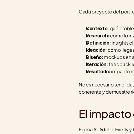
Cada proyecto del portfoli
 qué proble
Contexto:
 cómo lo in
Research:
 insights 
Definición:
 cómo llegas
Ideación:
 mockups en a
Diseño:
 feedback r
Iteración:
 impacto m
Resultado:
No es necesario tener dat
coherente y demuestre r
El impacto d
Figma AI, Adobe Firefly y