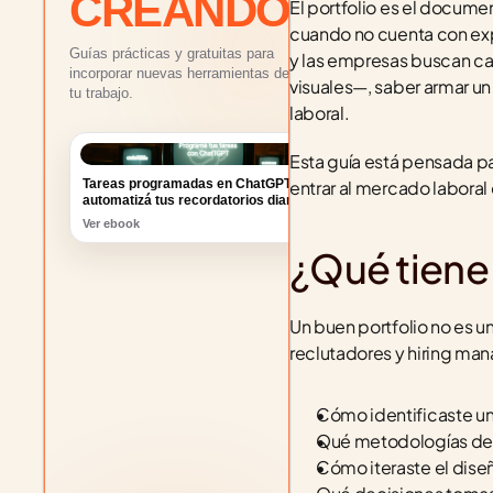
CREANDO
El portfolio es el docum
cuando no cuenta con expe
Guías prácticas y gratuitas para
y las empresas buscan c
incorporar nuevas herramientas de IA a
visuales—, saber armar un 
tu trabajo.
laboral.
Esta guía está pensada pa
Tareas programadas en ChatGPT:
entrar al mercado laboral 
automatizá tus recordatorios diarios
Ver ebook
¿Qué tiene
Un buen portfolio no es u
reclutadores y hiring ma
Cómo identificaste u
Qué metodologías de i
Cómo iteraste el dis