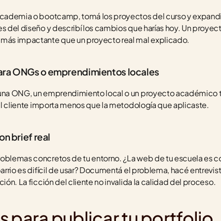
 academia o bootcamp, tomá los proyectos del curso y expandi
es del diseño y describí los cambios que harías hoy. Un proyect
ás impactante que un proyecto real mal explicado.
ara ONGs o emprendimientos locales
 una ONG, un emprendimiento local o un proyecto académico te
 del cliente importa menos que la metodología que aplicaste.
on brief real
roblemas concretos de tu entorno. ¿La web de tu escuela es co
barrio es difícil de usar? Documentá el problema, hacé entrevis
ción. La ficción del cliente no invalida la calidad del proceso.
 para publicar tu portfolio