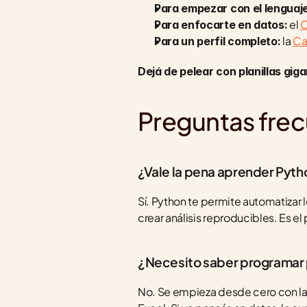
Para empezar con el lenguaje
 el 
C
Para enfocarte en datos:
 la 
Ca
Para un perfil completo:
Dejá de pelear con planillas g
Preguntas fre
¿Vale la pena aprender Pyth
Sí. Python te permite automatizar
crear análisis reproducibles. Es el
¿Necesito saber programar
No. Se empieza desde cero con la si