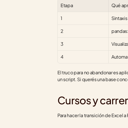
Etapa
Qué ap
1
Sintaxis
2
pandas: 
3
Visualiz
4
Automati
El truco para no abandonar es apl
un script. Si querés una base conc
Cursos y carr
Para hacer la transición de Excel a