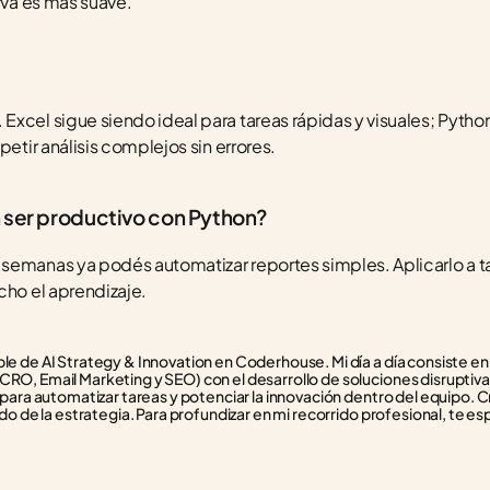
urva es más suave.
xcel sigue siendo ideal para tareas rápidas y visuales; Pytho
petir análisis complejos sin errores.
n ser productivo con Python?
semanas ya podés automatizar reportes simples. Aplicarlo a tar
cho el aprendizaje.
e de AI Strategy & Innovation en Coderhouse. Mi día a día consiste en f
RO, Email Marketing y SEO) con el desarrollo de soluciones disruptivas
 para automatizar tareas y potenciar la innovación dentro del equipo. C
do de la estrategia. Para profundizar en mi recorrido profesional, te esp