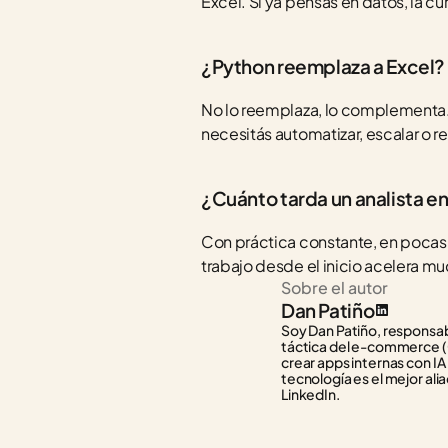
Excel. Si ya pensás en datos, la c
¿Python reemplaza a Excel?
No lo reemplaza, lo complementa. E
necesitás automatizar, escalar o re
¿Cuánto tarda un analista e
Con práctica constante, en pocas 
trabajo desde el inicio acelera mu
Sobre el autor
Dan Patiño
Soy Dan Patiño, responsabl
táctica del e-commerce (C
crear apps internas con IA
tecnología es el mejor alia
LinkedIn.