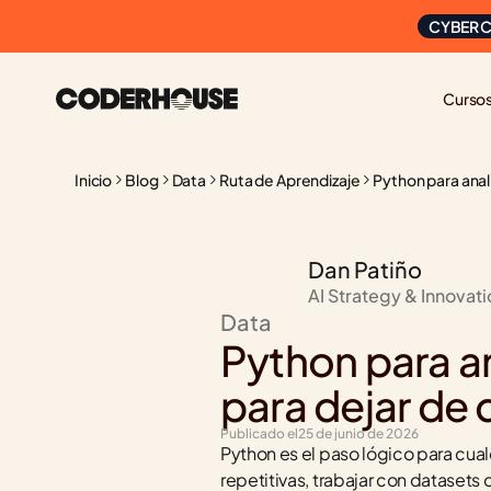
CYBER C
Curso
Inicio
Blog
Data
Ruta de Aprendizaje
Python para anal
Dan Patiño
AI Strategy & Innovat
Data
Python para an
para dejar de
Publicado el
25 de junio de 2026
Python es el paso lógico para cual
repetitivas, trabajar con datasets 