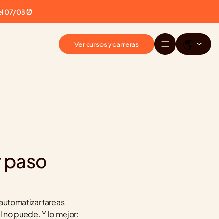
el 07/08 ⏰
🌎
Ver cursos y carreras
 paso 
automatizar tareas 
l no puede. Y lo mejor: 