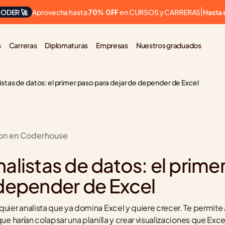
Aprovecha hasta 
 en CURSOS y CARRERAS
ODER 🚀
|
Hasta 
70% OFF
s
Carreras
Diplomaturas
Empresas
Nuestros graduados
istas de datos: el primer paso para dejar de depender de Excel
ion en Coderhouse
alistas de datos: el primer
 depender de Excel
quier analista que ya domina Excel y quiere crecer. Te permite 
que harían colapsar una planilla y crear visualizaciones que Exce