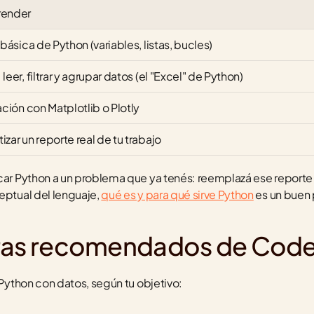
render
 básica de Python (variables, listas, bucles)
leer, filtrar y agrupar datos (el "Excel" de Python)
ación con Matplotlib o Plotly
zar un reporte real de tu trabajo
icar Python a un problema que ya tenés: reemplazá ese reporte
eptual del lenguaje, 
qué es y para qué sirve Python
 es un buen
eras recomendados de Cod
 Python con datos, según tu objetivo: