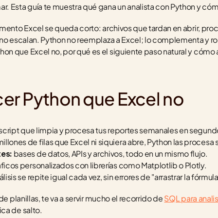
. Esta guía te muestra qué gana un analista con Python y cóm
omento Excel se queda corto: archivos que tardan en abrir, pr
 no escalan. Python no reemplaza a Excel; lo complementa y ro
n que Excel no, por qué es el siguiente paso natural y cómo a
er Python que Excel no
 script que limpia y procesa tus reportes semanales en segundo
millones de filas que Excel ni siquiera abre, Python las procesa 
 bases de datos, APIs y archivos, todo en un mismo flujo.
tes:
áficos personalizados con librerías como Matplotlib o Plotly.
lisis se repite igual cada vez, sin errores de "arrastrar la fórmul
e planillas, te va a servir mucho el recorrido de 
SQL para analis
ca de salto.