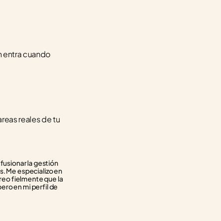
n entra cuando 
eas reales de tu 
usionar la gestión 
. Me especializo en 
reo fielmente que la 
ero en mi perfil de 