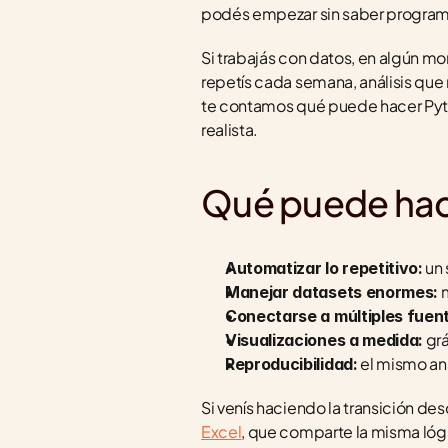
podés empezar sin saber programar
Si trabajás con datos, en algún m
repetís cada semana, análisis que
te contamos qué puede hacer Pytho
realista.
Qué puede hac
 un
Automatizar lo repetitivo:
 
Manejar datasets enormes:
Conectarse a múltiples fuen
 gr
Visualizaciones a medida:
 el mismo aná
Reproducibilidad:
Si venís haciendo la transición desd
Excel
, que comparte la misma lógi