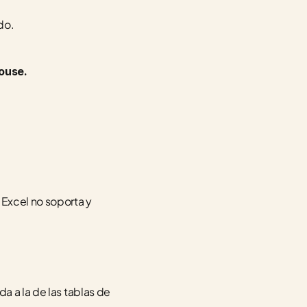
do.
ouse.
Excel no soporta y 
a a la de las tablas de 