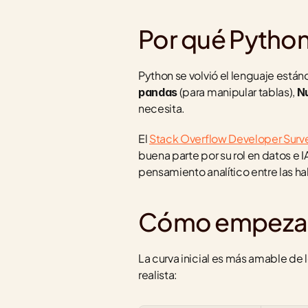
Por qué Python 
 (para manipular tablas), 
pandas
N
necesita.
El 
Stack Overflow Developer Surv
buena parte por su rol en datos e IA.
pensamiento analítico entre las 
Cómo empezar 
La curva inicial es más amable de 
realista: