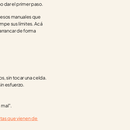
o dar el primer paso.
ocesos manuales que 
mpe sus límites. Acá 
rrancar de forma 
s, sin tocar una celda.
sin esfuerzo.
a mal".
tas que vienen de 