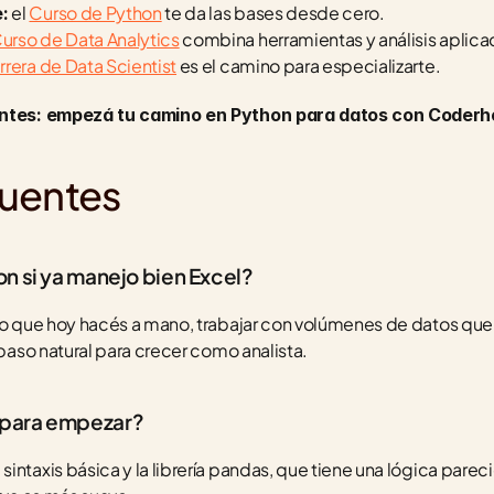
 el 
Curso de Python
 te da las bases desde cero.
:
urso de Data Analytics
 combina herramientas y análisis aplica
rrera de Data Scientist
 es el camino para especializarte.
igantes: empezá tu camino en Python para datos con Coderh
cuentes
on si ya manejo bien Excel?
 lo que hoy hacés a mano, trabajar con volúmenes de datos que 
 paso natural para crecer como analista.
 para empezar?
ntaxis básica y la librería pandas, que tiene una lógica parecid