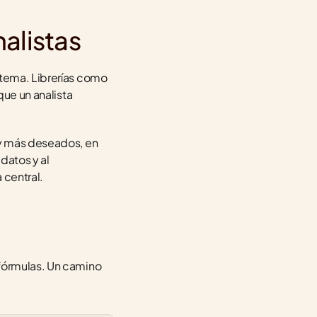
nalistas
Python se volvió el lenguaje estándar del análisis de datos por su simplicidad y su enorme ecosistema. Librerías como 
que un analista 
 y más deseados, en 
datos y al 
 central.
fórmulas. Un camino 