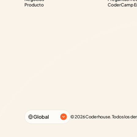
Producto
CoderCamp Em
Select Language
Global
© 2026 Coderhouse. Todos los de