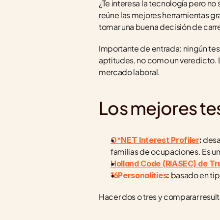
¿Te interesa la tecnología pero no
reúne las mejores herramientas gra
tomar una buena decisión de carre
Importante de entrada: ningún tes
aptitudes, no como un veredicto. La
mercado laboral.
Los mejores te
 desa
O*NET Interest Profiler
:
familias de ocupaciones. Es uno
Holland Code (RIASEC) de Tr
 basado en tip
16Personalities
:
Hacer dos o tres y comparar resul