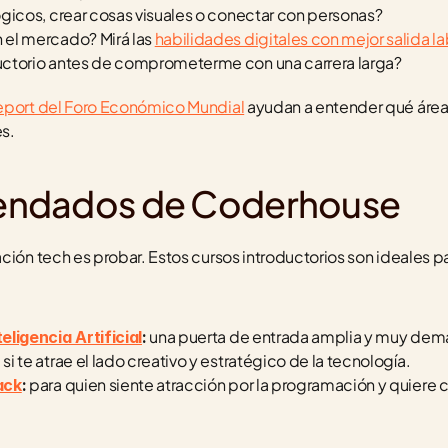
ógicos, crear cosas visuales o conectar con personas?
el mercado? Mirá las 
habilidades digitales con mejor salida la
uctorio antes de comprometerme con una carrera larga?
Report del Foro Económico Mundial
 ayudan a entender qué áreas
es.
endados de Coderhouse
ción tech es probar. Estos cursos introductorios son ideales par
 una puerta de entrada amplia y muy de
eligencia Artificial
:
 si te atrae el lado creativo y estratégico de la tecnología.
:
 para quien siente atracción por la programación y quiere 
ack
: