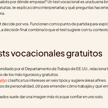
 sabés por dónde empezar? Un test vocacional es una buena brújul
tuitas, te explica cómo interpretarlas y qué preguntas hacerte m
ra.
t decide por vos. Funcionan como punto de partida para explora
 decisión final combina lo que el test sugiere con tu contexto, 
sts vocacionales gratuitos
rrollado por el Departamento de Trabajo de EE.UU., relaciona t
 de los más rigurosos y gratuitos.
 clasifica tus intereses en seis tipos y sugiere áreas afines.
uity
:
os de personalidad, útil para entender cómo trabajás y qué en
tados suele dar una imagen más rica que confiar en uno solo.