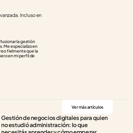
anzada. Incluso en 
usionar la gestión 
. Me especializo en 
reo fielmente que la 
ero en mi perfil de 
Ver más artículos
Gestión de negocios digitales para quien 
no estudió administración: lo que 
necesitás aprender y cómo empezar