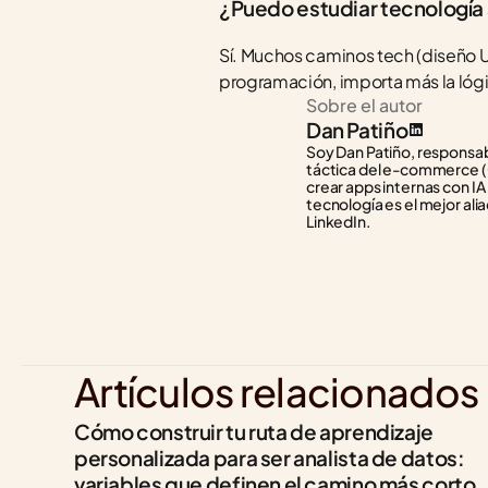
¿Puedo estudiar tecnología
Sí. Muchos caminos tech (diseño U
programación, importa más la lógic
Sobre el autor
Dan Patiño
Soy Dan Patiño, responsabl
táctica del e-commerce (C
crear apps internas con IA
tecnología es el mejor alia
LinkedIn.
Artículos relacionados
Cómo construir tu ruta de aprendizaje 
personalizada para ser analista de datos: 
variables que definen el camino más corto 