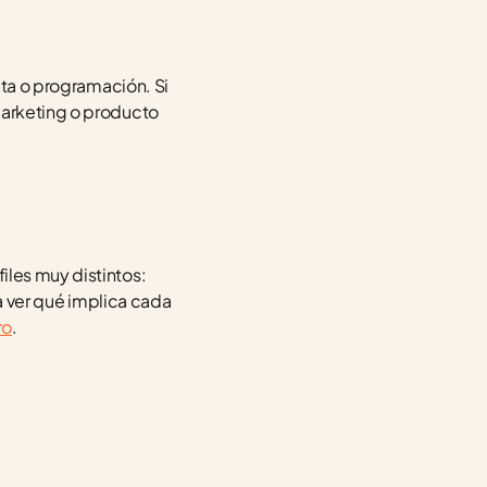
ata o programación. Si 
marketing o producto 
les muy distintos: 
ra ver qué implica cada 
ro
.