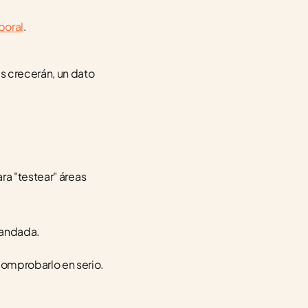
boral
.
 crecerán, un dato 
a "testear" áreas 
mandada.
comprobarlo en serio.