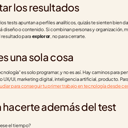
ar los resultados
ios tests apuntan a perfiles analíticos, quizás te sienten bien d
mirá diseño o contenido. Si combinan personas y organización, 
 resultado para 
, no para cerrarte.
explorar
es una sola cosa
nología" es solo programar, y no es así. Hay caminos para perfi
o UX/UI, marketing digital, inteligencia artificial, producto. Pa
udiar para conseguir tu primer trabajo en tecnología desde ce
 hacerte además del test
ese el tiempo?