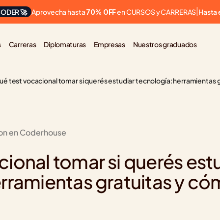
Aprovecha hasta 
 en CURSOS y CARRERAS
ODER 🚀
|
Hasta 
70% OFF
s
Carreras
Diplomaturas
Empresas
Nuestros graduados
ué test vocacional tomar si querés estudiar tecnología: herramientas g
ion en Coderhouse
ional tomar si querés estu
rramientas gratuitas y có