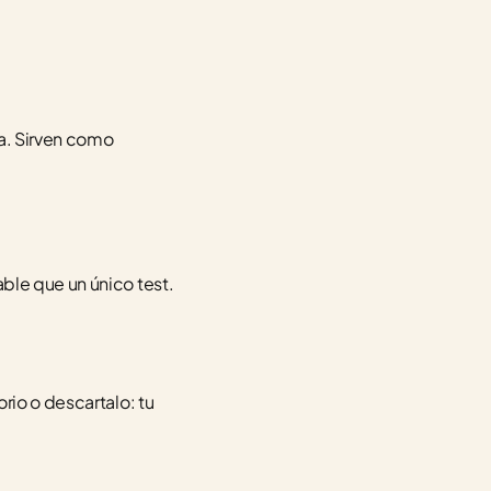
a. Sirven como 
ble que un único test.
io o descartalo: tu 