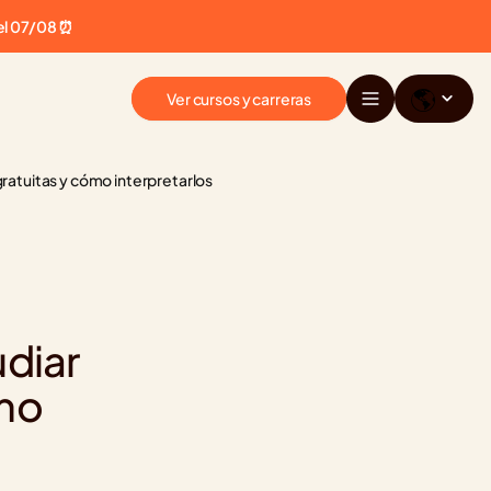
el 07/08 ⏰
🌎
Ver cursos y carreras
ratuitas y cómo interpretarlos
diar 
mo 