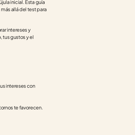
a inicial. Esta guía 
ás allá del test para 
r intereses y 
tus gustos y el 
us intereses con 
tornos te favorecen.