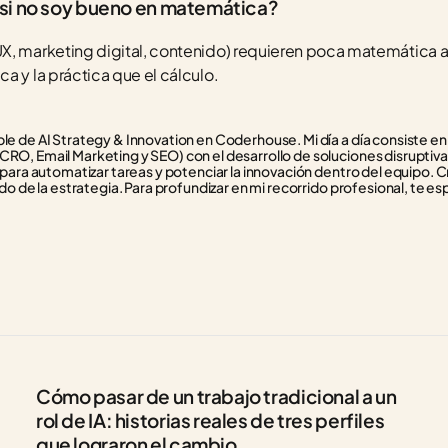
 si no soy bueno en matemática?
X, marketing digital, contenido) requieren poca matemática av
a y la práctica que el cálculo.
e de AI Strategy & Innovation en Coderhouse. Mi día a día consiste en f
RO, Email Marketing y SEO) con el desarrollo de soluciones disruptivas
 para automatizar tareas y potenciar la innovación dentro del equipo. C
do de la estrategia. Para profundizar en mi recorrido profesional, te esp
Cómo pasar de un trabajo tradicional a un 
rol de IA: historias reales de tres perfiles 
que lograron el cambio