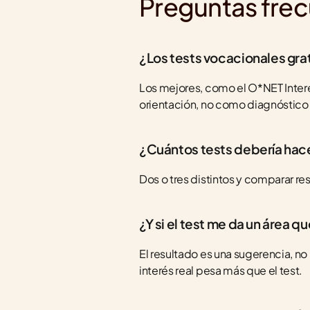
Preguntas fre
¿Los tests vocacionales gra
Los mejores, como el O*NET Intere
orientación, no como diagnóstico 
¿Cuántos tests debería hac
Dos o tres distintos y comparar re
¿Y si el test me da un área q
El resultado es una sugerencia, no 
interés real pesa más que el test.