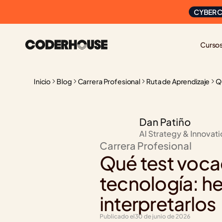
CYBER C
Curso
Inicio
Blog
Carrera Profesional
Ruta de Aprendizaje
Q
Dan Patiño
AI Strategy & Innovat
Carrera Profesional
Qué test vocac
tecnología: he
interpretarlos
Publicado el
30 de junio de 2026