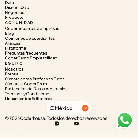
Data
Diseño UX/UI
Negocios
Producto
COMUNIDAD
Coderhouse para empresas
Blog
Opiniones de estudiantes
Alianzas
Plataforma
Preguntas frecuentes
CoderCamp Empleabilidad
EQUIPO
Nosotros
Prensa
Súmate como Profesor o Tutor
Súmate al CoderTeam
Protección de Datos personales
Términos y Condiciones
Lineamientos Editoriales
Select Language
México
© 2026 Coderhouse. Todos los derechos reservados.