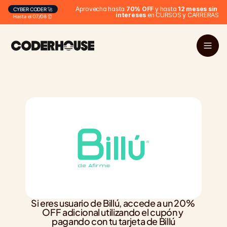
Aprovecha hasta 
70% OFF
 y hasta 
12 meses sin 
CYBER CODER 🚀
intereses
 en CURSOS y CARRERAS
Hasta el 07/08 ⏰
Si eres usuario de Billú, accede a un 20% 
OFF adicional utilizando el cupón y 
pagando con tu tarjeta de Billú