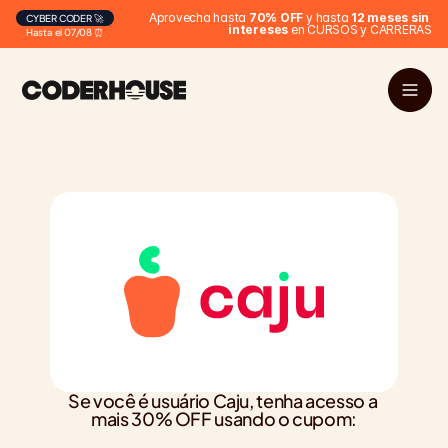
Aprovecha hasta 
70% OFF
 y hasta 
12 meses sin 
CYBER CODER 🚀
intereses
 en CURSOS y CARRERAS
Hasta el 07/08 ⏰
Se você é usuário Caju, tenha acesso a 
mais 30% OFF usando o cupom: