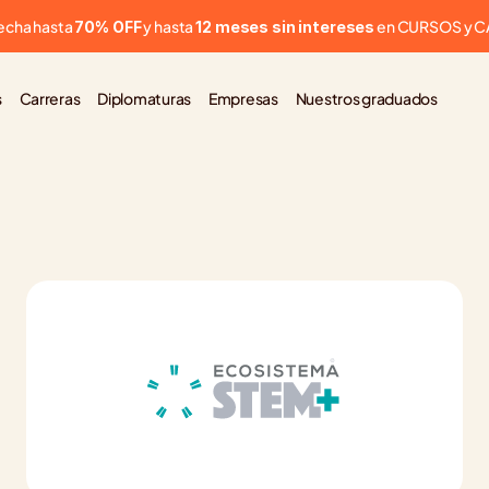
cha hasta 
 y hasta 
 en CURSOS y 
70% OFF
12 meses sin intereses
s
Carreras
Diplomaturas
Empresas
Nuestros graduados