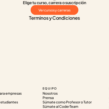
Elige tu curso, carrera o suscripción
Ver cursos y carreras
Terminos y Condiciones
EQUIPO
ara empresas
Nosotros
Prensa
estudiantes
Súmate como Profesor o Tutor
Súmate al CoderTeam