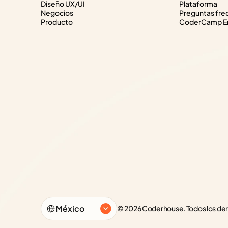
Diseño UX/UI
Plataforma
Negocios
Preguntas fre
Producto
CoderCamp Em
Select Language
México
© 2026 Coderhouse. Todos los de