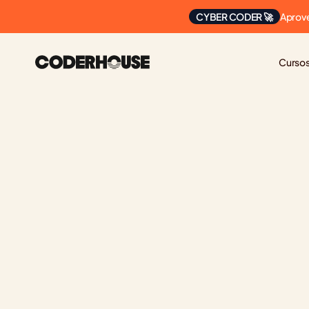
Aprove
CYBER CODER 🚀
Curso