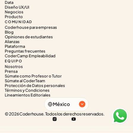
Data
Diseño UX/UI
Negocios
Producto
COMUNIDAD
Coderhouse para empresas
Blog
Opiniones de estudiantes
Alianzas
Plataforma
Preguntas frecuentes
CoderCamp Empleabilidad
EQUIPO
Nosotros
Prensa
Súmate como Profesor o Tutor
Súmate al CoderTeam
Protección de Datos personales
Términos y Condiciones
Lineamientos Editoriales
Select Language
México
© 2026 Coderhouse. Todos los derechos reservados.