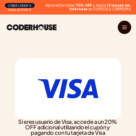
Aprovecha hasta 
70% OFF
 y hasta 
12 meses sin 
CYBER CODER 🚀
intereses
 en CURSOS y CARRERAS
Hasta el 07/08 ⏰
Si eres usuario de Visa, accede a un 20% 
OFF adicional utilizando el cupón y 
pagando con tu tarjeta de Visa