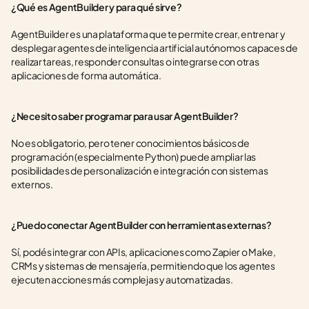
¿Qué es AgentBuilder y para qué sirve?
AgentBuilder es una plataforma que te permite crear, entrenar y 
desplegar agentes de inteligencia artificial autónomos capaces de 
realizar tareas, responder consultas o integrarse con otras 
aplicaciones de forma automática.
¿Necesito saber programar para usar AgentBuilder?
No es obligatorio, pero tener conocimientos básicos de 
programación (especialmente Python) puede ampliar las 
posibilidades de personalización e integración con sistemas 
externos.
¿Puedo conectar AgentBuilder con herramientas externas?
Sí, podés integrar con APIs, aplicaciones como Zapier o Make, 
CRMs y sistemas de mensajería, permitiendo que los agentes 
ejecuten acciones más complejas y automatizadas.