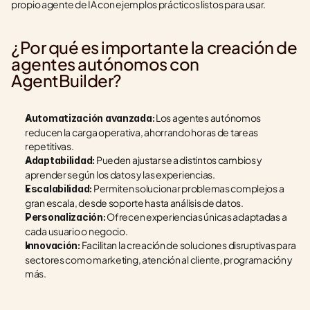
propio agente de IA con ejemplos prácticos listos para usar.
¿Por qué es importante la creación de 
agentes autónomos con 
AgentBuilder?
 Los agentes autónomos 
Automatización avanzada:
reducen la carga operativa, ahorrando horas de tareas 
repetitivas.
 Pueden ajustarse a distintos cambios y 
Adaptabilidad:
aprender según los datos y las experiencias.
 Permiten solucionar problemas complejos a 
Escalabilidad:
gran escala, desde soporte hasta análisis de datos.
 Ofrecen experiencias únicas adaptadas a 
Personalización:
cada usuario o negocio.
 Facilitan la creación de soluciones disruptivas para 
Innovación:
sectores como marketing, atención al cliente, programación y 
más.