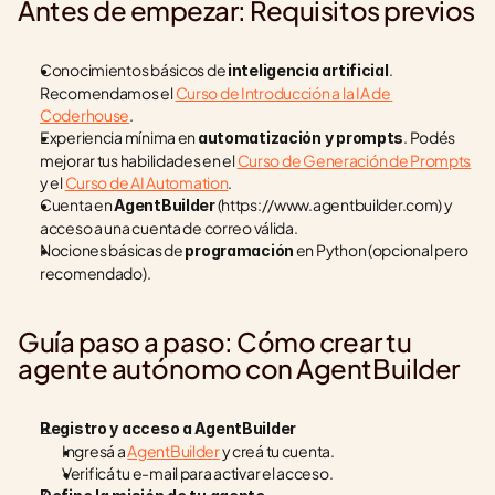
Antes de empezar: Requisitos previos
Conocimientos básicos de 
. 
inteligencia artificial
Recomendamos el 
Curso de Introducción a la IA de 
Coderhouse
.
Experiencia mínima en 
. Podés 
automatización y prompts
mejorar tus habilidades en el 
Curso de Generación de Prompts
y el 
Curso de AI Automation
.
Cuenta en 
 (https://www.agentbuilder.com) y 
AgentBuilder
acceso a una cuenta de correo válida.
Nociones básicas de 
 en Python (opcional pero 
programación
recomendado).
Guía paso a paso: Cómo crear tu 
agente autónomo con AgentBuilder
Registro y acceso a AgentBuilder
Ingresá a 
AgentBuilder
 y creá tu cuenta.
Verificá tu e-mail para activar el acceso.