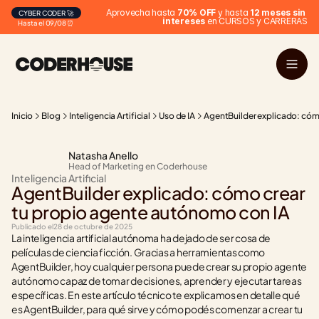
Aprovecha hasta 
70% OFF
 y hasta 
12 meses sin 
CYBER CODER 🚀
intereses
 en CURSOS y CARRERAS
Hasta el 09/08 ⏰
Inicio
Blog
Inteligencia Artificial
Uso de IA
AgentBuilder explicado: cóm
Natasha Anello
Head of Marketing en Coderhouse
Inteligencia Artificial
AgentBuilder explicado: cómo crear 
tu propio agente autónomo con IA
Publicado el
28 de octubre de 2025
La inteligencia artificial autónoma ha dejado de ser cosa de 
películas de ciencia ficción. Gracias a herramientas como 
AgentBuilder, hoy cualquier persona puede crear su propio agente 
autónomo capaz de tomar decisiones, aprender y ejecutar tareas 
específicas. En este artículo técnico te explicamos en detalle qué 
es AgentBuilder, para qué sirve y cómo podés comenzar a crear tu 