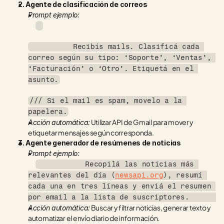
2. Agente de clasificación de correos
Prompt ejemplo:
          Recibís mails. Clasificá cada 
correo según su tipo: ‘Soporte’, ‘Ventas’, 
‘Facturación’ o ‘Otro’. Etiquetá en el 
asunto.
/// Si el mail es spam, movelo a la 
papelera.
 Utilizar API de Gmail para mover y 
Acción automática:
etiquetar mensajes según corresponda.
3. Agente generador de resúmenes de noticias
Prompt ejemplo:
           Recopilá las noticias más 
relevantes del día (
newsapi.org
), resumí 
cada una en tres líneas y enviá el resumen 
por email a la lista de suscriptores.   
 Buscar y filtrar noticias, generar texto y 
Acción automática:
automatizar el envío diario de información.