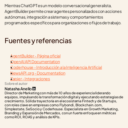
Mientras ChatGPT es un modelo conversacional generalista, 
AgentBuilder permite crear agentes personalizados con acciones 
autónomas, integración a sistemas y comportamientos 
programados específicos para organizaciones o flujos de trabajo.
Fuentes y referencias
AgentBuilder - Página oficial
OpenAI API Documentation
Coderhouse - Introducción a la Inteligencia Artificial
NewsAPI.org - Documentation
Zapier - Integraciones
Sobre el autor
Natasha Anello
Director de Marketing con más de 10 años de experiencia liderando 
equipos, impulsando la transformación digital y ejecutando estrategias de 
crecimiento. Sólida trayectoria en el ecosistema Fintech y de Startups, 
con roles clave en empresas como Flybondi, Blockchain.com, 
Simplestate, SeSocio y Coderhouse. Especialista en Growth Marketing, 
Branding y Expansión de Mercados, con un fuerte enfoque en métricas 
como ROI, ROAS y análisis de KPIs.