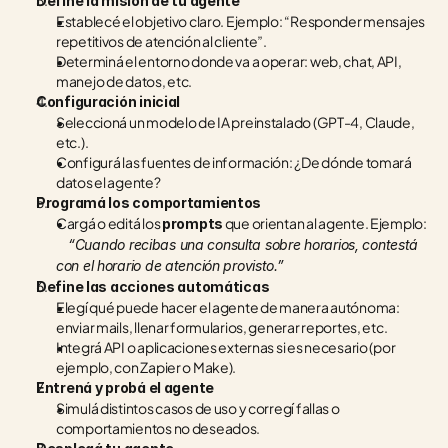
Define la misión de tu agente
Establecé el objetivo claro. Ejemplo: “Responder mensajes 
repetitivos de atención al cliente”.
Determiná el entorno donde va a operar: web, chat, API, 
manejo de datos, etc.
Configuración inicial
Seleccioná un modelo de IA preinstalado (GPT-4, Claude, 
etc.).
Configurá las fuentes de información: ¿De dónde tomará 
datos el agente?
Programá los comportamientos
Cargá o editá los 
 que orientan al agente. Ejemplo:
prompts
“Cuando recibas una consulta sobre horarios, contestá 
con el horario de atención provisto.”
Define las acciones automáticas
Elegí qué puede hacer el agente de manera autónoma: 
enviar mails, llenar formularios, generar reportes, etc.
Integrá API o aplicaciones externas si es necesario (por 
ejemplo, con Zapier o Make).
Entrená y probá el agente
Simulá distintos casos de uso y corregí fallas o 
comportamientos no deseados.