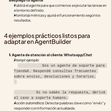
Desplegá tu agente
Publicá el agente para que comience a ejecutar las tareas en 
el entorno definido.
Monitorizá métricas y ajustá el funcionamiento según los 
resultados.
4 ejemplos prácticos listos para 
adaptar en AgentBuilder
1. Agente de atención al cliente: Whatsapp/Chat
Prompt ejemplo:
           Sos un agente de soporte para 
TiendaX. Respondé consultas frecuentes 
sobre envíos, devoluciones y horarios.
          Si no sabés la respuesta, derivá 
el caso a soporte humano.
 Detectar palabras clave como “envío” y 
Acción automática:
responder con información actualizada.