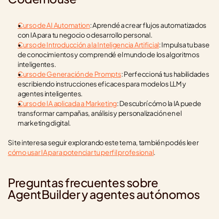
Curso de AI Automation
: Aprendé a crear flujos automatizados 
con IA para tu negocio o desarrollo personal.
Curso de Introducción a la Inteligencia Artificial
: Impulsa tu base 
de conocimientos y comprendé el mundo de los algoritmos 
inteligentes.
Curso de Generación de Prompts
: Perfeccioná tus habilidades 
escribiendo instrucciones eficaces para modelos LLM y 
agentes inteligentes.
Curso de IA aplicada a Marketing
: Descubrí cómo la IA puede 
transformar campañas, análisis y personalización en el 
marketing digital.
Si te interesa seguir explorando este tema, también podés leer 
cómo usar IA para potenciar tu perfil profesional
.
Preguntas frecuentes sobre 
AgentBuilder y agentes autónomos