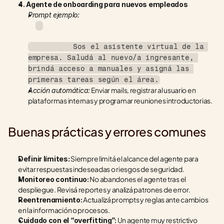
4. Agente de onboarding para nuevos empleados
Prompt ejemplo:
          Sos el asistente virtual de la 
empresa. Saludá al nuevo/a ingresante, 
brindá acceso a manuales y asigná las 
primeras tareas según el área.
 Enviar mails, registrar al usuario en 
Acción automática:
plataformas internas y programar reuniones introductorias.
Buenas prácticas y errores comunes
 Siempre limitá el alcance del agente para 
Definir límites:
evitar respuestas indeseadas o riesgos de seguridad.
 No abandones el agente tras el 
Monitoreo continuo:
despliegue. Revisá reportes y analizá patrones de error.
 Actualizá prompts y reglas ante cambios 
Reentrenamiento:
en la información o procesos.
 Un agente muy restrictivo 
Cuidado con el “overfitting”: