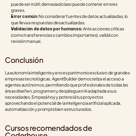
puede ser inútil; demasiado laxo puede cometer errores 
graves.
 No considerar fuentes de datos actualizadas, lo 
Error común:
que lleva a respuestas desactualizadas.
 Ante acciones críticas 
Validación de datos por humanos:
(como transferencias o cambios importantes), validá con 
revisión manual.
Conclusión
La autonomía inteligente ya no es patrimonio exclusivo de grandes 
empresas tecnológicas. AgentBuilder democratiza el acceso a 
agentes autónomos, permitiendo que profesionales de todas las 
áreas diseñen, programen y desplieguen IA adaptada a sus 
necesidades. Empezá hoy y potenciá tus proyectos 
aprovechando el potencial de la inteligencia artificial aplicada, 
automatización y prompts bien estructurados.
Cursos recomendados de 
Coderhouse