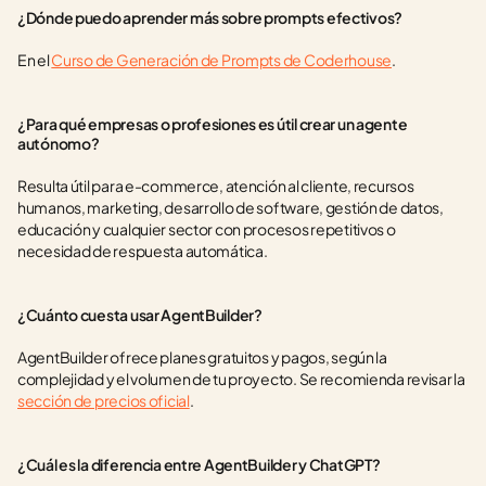
¿Dónde puedo aprender más sobre prompts efectivos?
En el 
Curso de Generación de Prompts de Coderhouse
.
¿Para qué empresas o profesiones es útil crear un agente 
autónomo?
Resulta útil para e-commerce, atención al cliente, recursos 
humanos, marketing, desarrollo de software, gestión de datos, 
educación y cualquier sector con procesos repetitivos o 
necesidad de respuesta automática.
¿Cuánto cuesta usar AgentBuilder?
AgentBuilder ofrece planes gratuitos y pagos, según la 
complejidad y el volumen de tu proyecto. Se recomienda revisar la 
sección de precios oficial
.
¿Cuál es la diferencia entre AgentBuilder y ChatGPT?