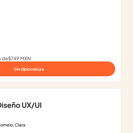
s de
$749 MXN
Ver diplomatura
Diseño UX/UI
omelo, Clara