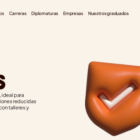
os
Carreras
Diplomaturas
Empresas
Nuestros graduados
S
ideal para 
iones reducidas 
n talleres y 