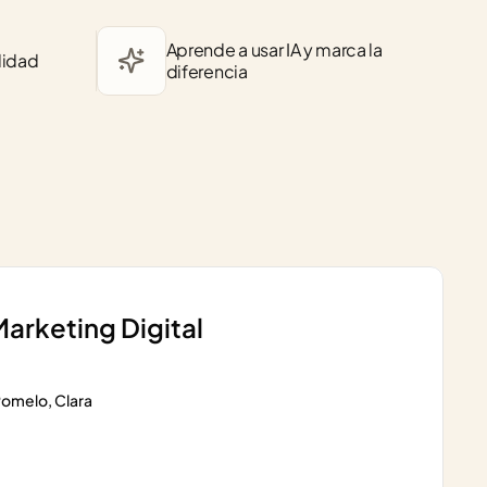
Aprende a usar IA y marca la 
lidad
diferencia
arketing Digital
omelo, Clara