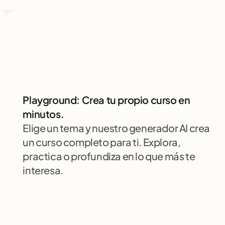
Playground: Crea tu propio curso en 
minutos.
Elige un tema y nuestro generador AI crea 
un curso completo para ti. Explora, 
practica o profundiza en lo que más te 
interesa.