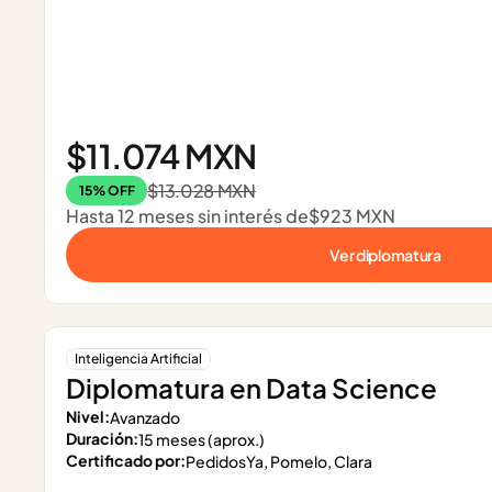
$11.074 MXN
$13.028 MXN
15% OFF
Hasta 12 meses sin interés de
$923 MXN
Ver diplomatura
Inteligencia Artificial
Diplomatura en Data Science
Nivel:
Avanzado
Duración:
15 meses (aprox.)
Certificado por:
PedidosYa, Pomelo, Clara