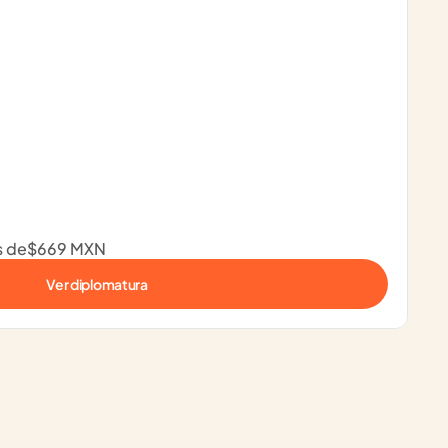
s de
$669 MXN
Ver diplomatura