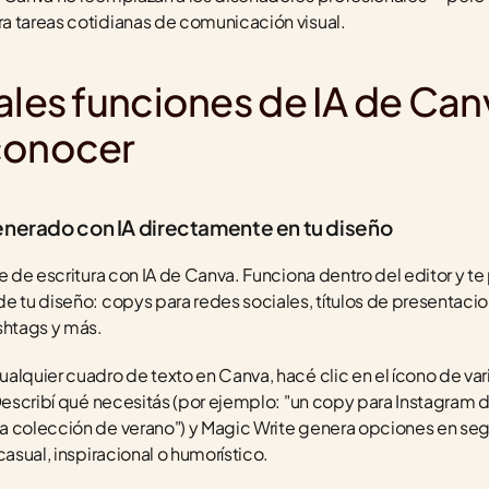
a tareas cotidianas de comunicación visual.
ales funciones de IA de Can
conocer
enerado con IA directamente en tu diseño
e de escritura con IA de Canva. Funciona dentro del editor y te
e tu diseño: copys para redes sociales, títulos de presentaci
shtags y más.
lquier cuadro de texto en Canva, hacé clic en el ícono de varit
 Describí qué necesitás (por ejemplo: "un copy para Instagram d
a colección de verano") y Magic Write genera opciones en se
casual, inspiracional o humorístico.