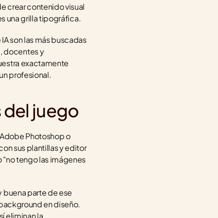
 crear contenido visual 
 una grilla tipográfica.
 IA son las más buscadas 
 docentes y 
uestra exactamente 
un profesional.
 del juego
 Adobe Photoshop o 
n sus plantillas y editor 
o "no tengo las imágenes 
y buena parte de ese 
 background en diseño. 
 eliminan la 