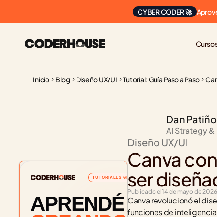
Aprove
CYBER CODER 🚀
Curso
Inicio
Blog
Diseño UX/UI
Tutorial: Guía Paso a Paso
Can
Dan Patiño
AI Strategy &
Diseño UX/UI
Canva con 
ser diseña
TUTORIALES GRATUITOS
Publicado el
14 de mayo de 2026
APRENDÉ
Canva revolucionó el dise
funciones de inteligencia