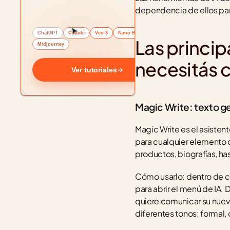
dependencia de ellos par
ChatGPT
Claude
Veo 3
Nano Banana
Las princip
Midjourney
necesitás 
Ver tutoriales
Magic Write: texto g
Magic Write es el asistent
para cualquier elemento d
productos, biografías, ha
Cómo usarlo: dentro de cua
para abrir el menú de IA.
quiere comunicar su nuev
diferentes tonos: formal, 