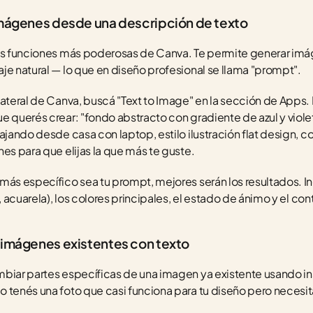
imágenes desde una descripción de texto
las funciones más poderosas de Canva. Te permite generar imá
je natural — lo que en diseño profesional se llama "prompt".
lateral de Canva, buscá "Text to Image" en la sección de Apps. 
e querés crear: "fondo abstracto con gradiente de azul y viole
ajando desde casa con laptop, estilo ilustración flat design, co
nes para que elijas la que más te guste.
ás específico sea tu prompt, mejores serán los resultados. Inclu
n, acuarela), los colores principales, el estado de ánimo y el co
 imágenes existentes con texto
biar partes específicas de una imagen ya existente usando ins
 tenés una foto que casi funciona para tu diseño pero necesita