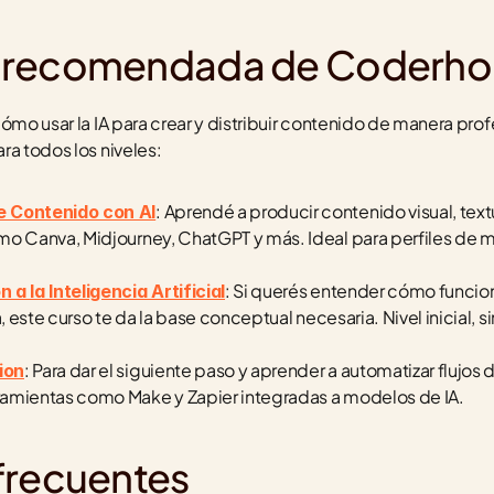
 recomendada de Coderho
cómo usar la IA para crear y distribuir contenido de manera pro
ra todos los niveles:
: Aprendé a producir contenido visual, tex
e Contenido con AI
mo Canva, Midjourney, ChatGPT y más. Ideal para perfiles de m
: Si querés entender cómo funcion
a la Inteligencia Artificial
a, este curso te da la base conceptual necesaria. Nivel inicial, 
: Para dar el siguiente paso y aprender a automatizar flujos 
ion
amientas como Make y Zapier integradas a modelos de IA.
frecuentes