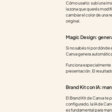
Cómo usarlo: subí una ima
la zona que querés modifi
cambiar el color de una r
original.
Magic Design: gener
Si no sabés ni por dónde 
Canva genera automáticam
Funciona especialmente bie
presentación. El resultad
Brand Kit con IA: man
El Brand Kit de Canva te p
configurado, la IA de Can
es fundamental para mant