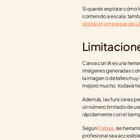
Si querés explorar cómo l
contenido a escala, tamb
digital en empresas de 
Limitacion
Canva con IA es una herra
imágenes generadas con T
la imagen o detalles muy 
mejoró mucho, todavía tie
Además, las funciones pre
un número limitado de uso
rápidamente con el tiemp
Según 
Forbes
, las herra
profesional sea accesibl