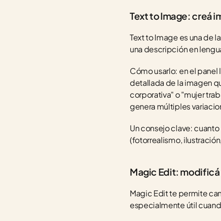
Text to Image: creá 
Text to Image es una de 
una descripción en lengua
Cómo usarlo: en el panel 
detallada de la imagen qu
corporativa" o "mujer trab
genera múltiples variacio
Un consejo clave: cuanto m
(fotorrealismo, ilustració
Magic Edit: modificá
Magic Edit te permite cam
especialmente útil cuando