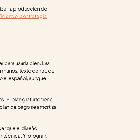
zar la producción de 
iniendo la estrategia 
 para usarla bien. Las 
manos, texto dentro de 
o el español, aunque 
 El plan gratuito tiene 
plan de pago se amortiza 
er que el diseño 
técnica. Y lo logran.