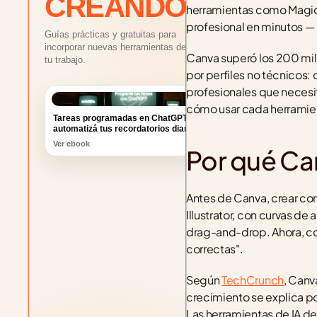
CREANDO
herramientas como Magic W
profesional en minutos — s
Guías prácticas y gratuitas para
incorporar nuevas herramientas de IA a
Canva superó los 200 mill
tu trabajo.
por perfiles no técnicos
profesionales que necesi
Tareas programadas en ChatGPT:
cómo usar cada herramien
automatizá tus recordatorios diarios
Ver ebook
Por qué Can
Antes de Canva, crear co
Illustrator, con curvas de
drag-and-drop. Ahora, con
correctas".
Según 
TechCrunch
, Canv
crecimiento se explica po
Las herramientas de IA de