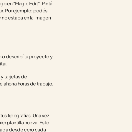
o en "Magic Edit". Pintá 
ar. Por ejemplo: podés 
 no estaba en la imagen 
o describí tu proyecto y 
tar.
 tarjetas de 
 ahorra horas de trabajo.
tus tipografías. Una vez 
r plantilla nueva. Esto 
nada desde cero cada 