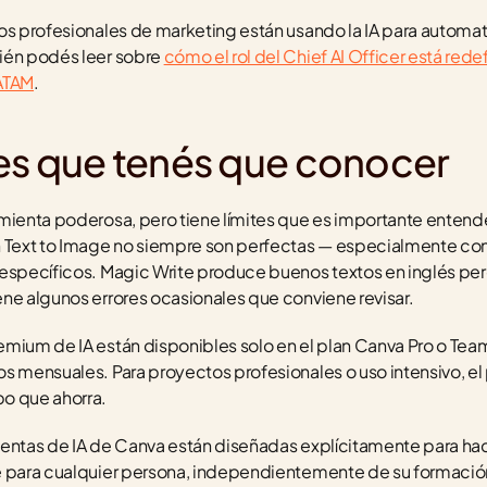
os profesionales de marketing están usando la IA para automati
ién podés leer sobre 
cómo el rol del Chief AI Officer está redef
LATAM
.
es que tenés que conocer
mienta poderosa, pero tiene límites que es importante entender
ext to Image no siempre son perfectas — especialmente con 
específicos. Magic Write produce buenos textos en inglés per
ne algunos errores ocasionales que conviene revisar.
mium de IA están disponibles solo en el plan Canva Pro o Teams.
s mensuales. Para proyectos profesionales o uso intensivo, el 
o que ahorra.
mientas de IA de Canva están diseñadas explícitamente para hac
e para cualquier persona, independientemente de su formación 