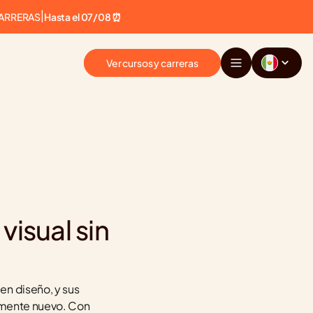
CARRERAS
|
Hasta el 07/08 ⏰
Ver cursos y carreras
isual sin 
n diseño, y sus 
amente nuevo. Con 