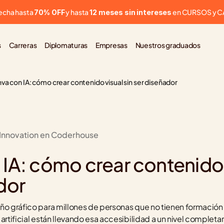
cha hasta 
 y hasta 
 en CURSOS y 
70% OFF
12 meses sin intereses
s
Carreras
Diplomaturas
Empresas
Nuestros graduados
va con IA: cómo crear contenido visual sin ser diseñador
 Innovation en Coderhouse
IA: cómo crear contenido v
dor
ño gráfico para millones de personas que no tienen formación e
 artificial están llevando esa accesibilidad a un nivel complet