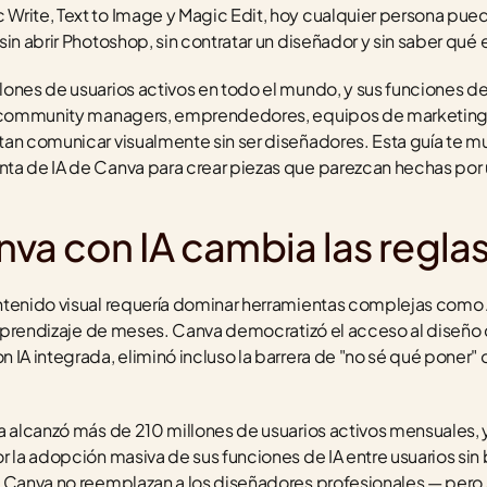
rite, Text to Image y Magic Edit, hoy cualquier persona puede
in abrir Photoshop, sin contratar un diseñador y sin saber qué es
ones de usuarios activos en todo el mundo, y sus funciones de
: community managers, emprendedores, equipos de marketing,
tan comunicar visualmente sin ser diseñadores. Esta guía te m
ta de IA de Canva para crear piezas que parezcan hechas por 
va con IA cambia las reglas
ntenido visual requería dominar herramientas complejas como
 aprendizaje de meses. Canva democratizó el acceso al diseño co
 IA integrada, eliminó incluso la barrera de "no sé qué poner" 
a alcanzó más de 210 millones de usuarios activos mensuales, 
r la adopción masiva de sus funciones de IA entre usuarios sin
 Canva no reemplazan a los diseñadores profesionales — pero sí