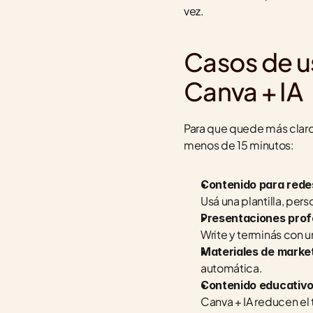
vez.
Casos de u
Canva + IA
Para que quede más claro 
menos de 15 minutos:
Contenido para redes
Usá una plantilla, per
Presentaciones prof
Write y terminás con u
Materiales de market
automática.
Contenido educativo
Canva + IA reducen el