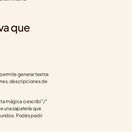
va que 
 permite generar textos 
ones, descripciones de 
a mágica o escribí "/" 
e una zapatería que 
gundos. Podés pedir 