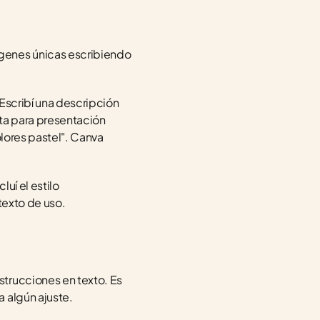
genes únicas escribiendo 
Escribí una descripción 
ta para presentación 
lores pastel". Canva 
í el estilo 
ntexto de uso.
trucciones en texto. Es 
 algún ajuste.