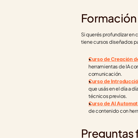
Formación
Si querés profundizar en 
tiene cursos diseñados pa
Curso de Creación d
herramientas de IA co
comunicación.
Curso de Introducción 
que usás en el día a dí
técnicos previos.
Curso de AI Automat
de contenido con herr
Preguntas 