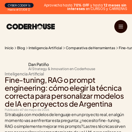
Aprovecha hasta 
70% OFF
 y hasta 
12 meses sin 
CYBER CODER 🚀
intereses
 en CURSOS y CARRERAS
Hasta el 07/08 ⏰
Inicio
Blog
Inteligencia Artificial
Comparativa de Herramientas
Fine-tu
Dan Patiño
AI Strategy & Innovation en Coderhouse
Inteligencia Artificial
Fine-tuning, RAG o prompt 
engineering: cómo elegir la técnica 
correcta para personalizar modelos 
de IA en proyectos de Argentina
Publicado el
7 de mayo de 2026
Si trabajás con modelos de lenguaje en un proyecto real, en algún 
momento vas a enfrentar esta pregunta: ¿necesito fine-tuning, 
RAG o simplemente mejorar mis prompts? Las tres técnicas sirven 