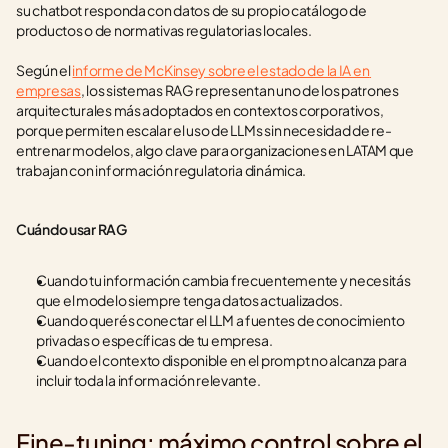
su chatbot responda con datos de su propio catálogo de 
productos o de normativas regulatorias locales.
Según el 
informe de McKinsey sobre el estado de la IA en 
empresas
, los sistemas RAG representan uno de los patrones 
arquitecturales más adoptados en contextos corporativos, 
porque permiten escalar el uso de LLMs sin necesidad de re-
entrenar modelos, algo clave para organizaciones en LATAM que 
trabajan con información regulatoria dinámica.
Cuándo usar RAG
Cuando tu información cambia frecuentemente y necesitás 
que el modelo siempre tenga datos actualizados.
Cuando querés conectar el LLM a fuentes de conocimiento 
privadas o específicas de tu empresa.
Cuando el contexto disponible en el prompt no alcanza para 
incluir toda la información relevante.
Fine-tuning: máximo control sobre el 