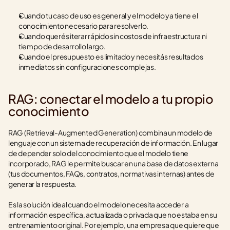
Cuando tu caso de uso es general y el modelo ya tiene el 
conocimiento necesario para resolverlo.
Cuando querés iterar rápido sin costos de infraestructura ni 
tiempo de desarrollo largo.
Cuando el presupuesto es limitado y necesitás resultados 
inmediatos sin configuraciones complejas.
RAG: conectar el modelo a tu propio 
conocimiento
RAG (Retrieval-Augmented Generation) combina un modelo de 
lenguaje con un sistema de recuperación de información. En lugar 
de depender solo del conocimiento que el modelo tiene 
incorporado, RAG le permite buscar en una base de datos externa 
(tus documentos, FAQs, contratos, normativas internas) antes de 
generar la respuesta.
Es la solución ideal cuando el modelo necesita acceder a 
información específica, actualizada o privada que no estaba en su 
entrenamiento original. Por ejemplo, una empresa que quiere que 