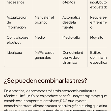
necesarios
o textos
input/output 
etiquetados
Actualización 
Manual en el 
Automática 
Requiere re-
de 
prompt
desde la 
entrenamien
información
fuente
o
Control sobre 
Medio
Medio-alto
Muy alto
el output
Ideal para
MVPs, casos 
Conocimient
Estilo o 
generales
o privado o 
dominio muy 
dinámico
específico
¿Se pueden combinar las tres?
En la práctica, los proyectos más robustos combinan las tres 
técnicas. Un flujo típico en producción sería: un system prompt que 
establece el comportamiento base, RAG que inyecta 
conocimiento actualizado en cada consulta, y fine-tuning que afina 
el tono o la estructura del output. No son mutuamente excluyentes: 