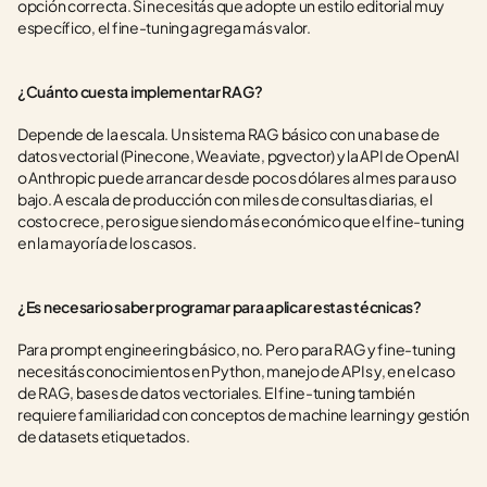
opción correcta. Si necesitás que adopte un estilo editorial muy 
específico, el fine-tuning agrega más valor.
¿Cuánto cuesta implementar RAG?
Depende de la escala. Un sistema RAG básico con una base de 
datos vectorial (Pinecone, Weaviate, pgvector) y la API de OpenAI 
o Anthropic puede arrancar desde pocos dólares al mes para uso 
bajo. A escala de producción con miles de consultas diarias, el 
costo crece, pero sigue siendo más económico que el fine-tuning 
en la mayoría de los casos.
¿Es necesario saber programar para aplicar estas técnicas?
Para prompt engineering básico, no. Pero para RAG y fine-tuning 
necesitás conocimientos en Python, manejo de APIs y, en el caso 
de RAG, bases de datos vectoriales. El fine-tuning también 
requiere familiaridad con conceptos de machine learning y gestión 
de datasets etiquetados.