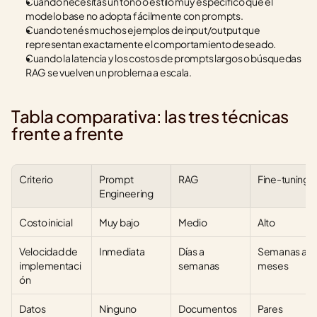
Cuando necesitás un tono o estilo muy específico que el 
modelo base no adopta fácilmente con prompts.
Cuando tenés muchos ejemplos de input/output que 
representan exactamente el comportamiento deseado.
Cuando la latencia y los costos de prompts largos o búsquedas 
RAG se vuelven un problema a escala.
Tabla comparativa: las tres técnicas 
frente a frente
Criterio
Prompt 
RAG
Fine-tuning
Engineering
Costo inicial
Muy bajo
Medio
Alto
Velocidad de 
Inmediata
Días a 
Semanas a 
implementaci
semanas
meses
ón
Datos 
Ninguno
Documentos 
Pares 