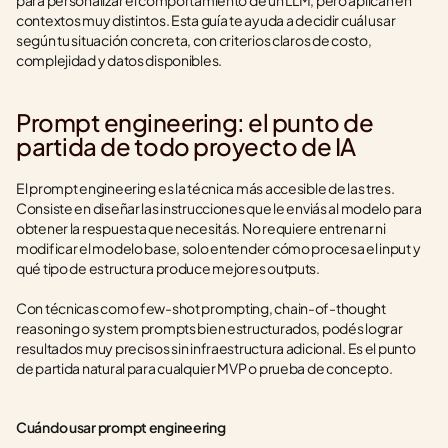
para personalizar el comportamiento de un LLM, pero aplican en 
contextos muy distintos. Esta guía te ayuda a decidir cuál usar 
según tu situación concreta, con criterios claros de costo, 
complejidad y datos disponibles.
Prompt engineering: el punto de 
partida de todo proyecto de IA
El prompt engineering es la técnica más accesible de las tres. 
Consiste en diseñar las instrucciones que le enviás al modelo para 
obtener la respuesta que necesitás. No requiere entrenar ni 
modificar el modelo base, solo entender cómo procesa el input y 
qué tipo de estructura produce mejores outputs.
Con técnicas como few-shot prompting, chain-of-thought 
reasoning o system prompts bien estructurados, podés lograr 
resultados muy precisos sin infraestructura adicional. Es el punto 
de partida natural para cualquier MVP o prueba de concepto.
Cuándo usar prompt engineering