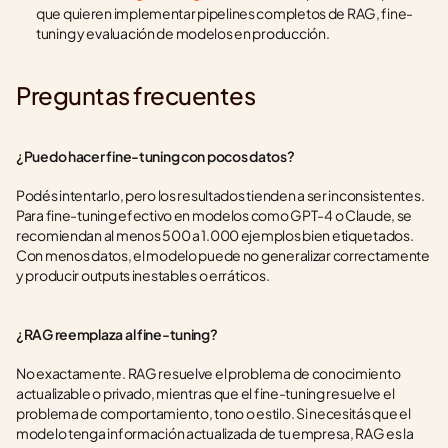
que quieren implementar pipelines completos de RAG, fine-
tuning y evaluación de modelos en producción.
Preguntas frecuentes
¿Puedo hacer fine-tuning con pocos datos?
Podés intentarlo, pero los resultados tienden a ser inconsistentes. 
Para fine-tuning efectivo en modelos como GPT-4 o Claude, se 
recomiendan al menos 500 a 1.000 ejemplos bien etiquetados. 
Con menos datos, el modelo puede no generalizar correctamente 
y producir outputs inestables o erráticos.
¿RAG reemplaza al fine-tuning?
No exactamente. RAG resuelve el problema de conocimiento 
actualizable o privado, mientras que el fine-tuning resuelve el 
problema de comportamiento, tono o estilo. Si necesitás que el 
modelo tenga información actualizada de tu empresa, RAG es la 