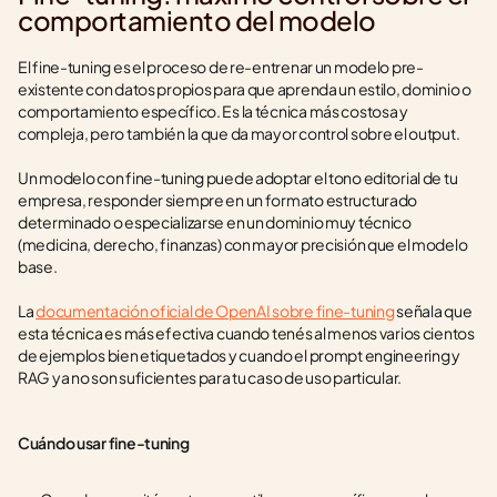
comportamiento del modelo
El fine-tuning es el proceso de re-entrenar un modelo pre-
existente con datos propios para que aprenda un estilo, dominio o 
comportamiento específico. Es la técnica más costosa y 
compleja, pero también la que da mayor control sobre el output.
Un modelo con fine-tuning puede adoptar el tono editorial de tu 
empresa, responder siempre en un formato estructurado 
determinado o especializarse en un dominio muy técnico 
(medicina, derecho, finanzas) con mayor precisión que el modelo 
base.
La 
documentación oficial de OpenAI sobre fine-tuning
 señala que 
esta técnica es más efectiva cuando tenés al menos varios cientos 
de ejemplos bien etiquetados y cuando el prompt engineering y 
RAG ya no son suficientes para tu caso de uso particular.
Cuándo usar fine-tuning