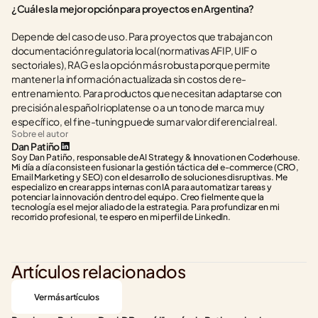
¿Cuál es la mejor opción para proyectos en Argentina?
Depende del caso de uso. Para proyectos que trabajan con 
documentación regulatoria local (normativas AFIP, UIF o 
sectoriales), RAG es la opción más robusta porque permite 
mantener la información actualizada sin costos de re-
entrenamiento. Para productos que necesitan adaptarse con 
precisión al español rioplatense o a un tono de marca muy 
específico, el fine-tuning puede sumar valor diferencial real.
Sobre el autor
Dan Patiño
Soy Dan Patiño, responsable de AI Strategy & Innovation en Coderhouse. 
Mi día a día consiste en fusionar la gestión táctica del e-commerce (CRO, 
Email Marketing y SEO) con el desarrollo de soluciones disruptivas. Me 
especializo en crear apps internas con IA para automatizar tareas y 
potenciar la innovación dentro del equipo. Creo fielmente que la 
tecnología es el mejor aliado de la estrategia. Para profundizar en mi 
recorrido profesional, te espero en mi perfil de LinkedIn.
Artículos relacionados
Ver más artículos