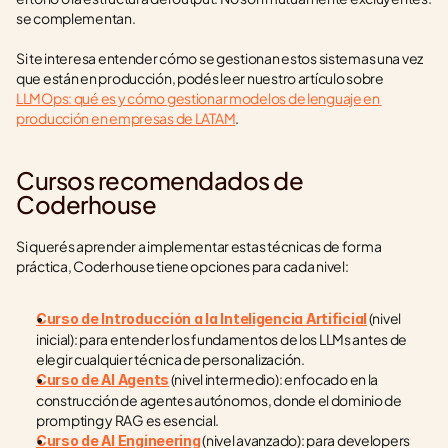
se complementan.
Si te interesa entender cómo se gestionan estos sistemas una vez 
que están en producción, podés leer nuestro artículo sobre 
LLMOps: qué es y cómo gestionar modelos de lenguaje en 
producción en empresas de LATAM
.
Cursos recomendados de 
Coderhouse
Si querés aprender a implementar estas técnicas de forma 
práctica, Coderhouse tiene opciones para cada nivel:
 (nivel 
Curso de Introducción a la Inteligencia Artificial
inicial): para entender los fundamentos de los LLMs antes de 
elegir cualquier técnica de personalización.
 (nivel intermedio): enfocado en la 
Curso de AI Agents
construcción de agentes autónomos, donde el dominio de 
prompting y RAG es esencial.
 (nivel avanzado): para developers 
Curso de AI Engineering