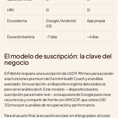
HRV
Sí
Sí
Ecosistema
Google / Android / 
App propia
iOS
Duración batería
~7 días
~4 días
El modelo de suscripción: la clave del 
negocio
El Fitbit Air requiere una suscripción de USD 9.99/mes para acceder 
a las funciones premium de Gemini Health Coach y el análisis 
avanzado. Sin suscripción, el dispositivo registra datos básicos 
pero sin el análisis de IA. Este modelo —dispositivo barato, 
suscripción para el valor real— es la apuesta de Google para crear 
recurrencia y competir de frente con WHOOP, que cobra USD 
30/mes por su análisis de recuperación y performance.
Para el usuario final, la ecuación es clara: en el largo plazo, el costo 