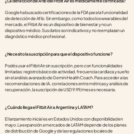
¿La detección de Afib del Fitbit Air es médicamente certificada?
Google ha buscado certificaciones de la FDA para la funcionalidad 
de detección de Afib. Sin embargo, como todos los wearables del 
mercado, el Fitbit Air es un dispositivo de bienestar y no un 
dispositivo médico. Sus datos son indicativos y no reemplazan un 
diagnóstico médico profesional.
¿Necesito la suscripción para que el dispositivo funcione?
Podés usar el Fitbit Air sin suscripción, pero con funcionalidades 
limitadas: registro básico de actividad, frecuencia cardíaca y sueño 
sin el análisis avanzado de Gemini Health Coach. Para acceder a las 
recomendaciones de IA, correlaciones entre métricas y análisis de 
recuperación, la suscripción de USD 9.99/mes es necesaria.
¿Cuándo llega el Fitbit Air a Argentina y LATAM?
El lanzamiento inicial es en Estados Unidos con disponibilidad en 
mayo. La expansión a mercados de LATAM depende de los planes 
de distribución de Google y de las regulaciones locales de 