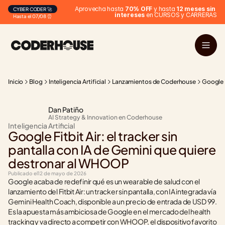
Aprovecha hasta 
70% OFF
 y hasta 
12 meses sin 
CYBER CODER 🚀
intereses
 en CURSOS y CARRERAS
Hasta el 07/08 ⏰
Inicio
Blog
Inteligencia Artificial
Lanzamientos de Coderhouse
Google F
Dan Patiño
AI Strategy & Innovation en Coderhouse
Inteligencia Artificial
Google Fitbit Air: el tracker sin 
pantalla con IA de Gemini que quiere 
destronar al WHOOP
Publicado el
12 de mayo de 2026
Google acaba de redefinir qué es un wearable de salud con el 
lanzamiento del Fitbit Air: un tracker sin pantalla, con IA integrada vía 
Gemini Health Coach, disponible a un precio de entrada de USD 99. 
Es la apuesta más ambiciosa de Google en el mercado del health 
tracking y va directo a competir con WHOOP, el dispositivo favorito 