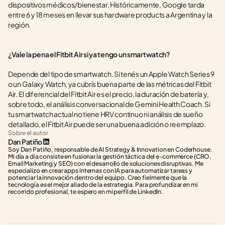
dispositivos médicos/bienestar. Históricamente, Google tarda 
entre 6 y 18 meses en llevar sus hardware products a Argentina y la 
región.
¿Vale la pena el Fitbit Air si ya tengo un smartwatch?
Depende del tipo de smartwatch. Si tenés un Apple Watch Series 9 
o un Galaxy Watch, ya cubrís buena parte de las métricas del Fitbit 
Air. El diferencial del Fitbit Air es el precio, la duración de batería y, 
sobre todo, el análisis conversacional de Gemini Health Coach. Si 
tu smartwatch actual no tiene HRV continuo ni análisis de sueño 
detallado, el Fitbit Air puede ser una buena adición o reemplazo.
Sobre el autor
Dan Patiño
Soy Dan Patiño, responsable de AI Strategy & Innovation en Coderhouse. 
Mi día a día consiste en fusionar la gestión táctica del e-commerce (CRO, 
Email Marketing y SEO) con el desarrollo de soluciones disruptivas. Me 
especializo en crear apps internas con IA para automatizar tareas y 
potenciar la innovación dentro del equipo. Creo fielmente que la 
tecnología es el mejor aliado de la estrategia. Para profundizar en mi 
recorrido profesional, te espero en mi perfil de LinkedIn.