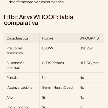
de enfermedad o ciclos hormonales.
Fitbit Air vs WHOOP: tabla 
comparativa
Característica
Fitbit Air
WHOOP 4.0
Precio del 
USD 99
USD 239
dispositivo
Suscripción 
USD 9.99/mes
USD 30/mes
mensual
Pantalla
No
No
IA conversacional
Gemini Health Coach
No
Afib
Sí
No
SpO2 continuo
Sí
Sí