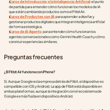
: el punto 
Curso de Introducción a la Inteligencia Artificial
de partida para entender cómo funcionan los modelos de IA 
que están cambiando productos como el Fitbit Air.
: para aprender a diseñar y 
Curso de Productos con IA
gestionar productos digitales que integran inteligencia artificial 
de forma estratégica.
: para entender cómo funcionan los 
Curso de AI Agents
agentes conversacionales como Gemini Health Coach y cómo 
construir experiencias similares.
Preguntas frecuentes
¿El Fitbit Air funciona con iPhone?
Sí. Aunque Google es la empresa detrás de Fitbit, el dispositivo es 
compatible con iOS y Android. La app de Fitbit está disponible en 
ambas plataformas, aunque la integración con el ecosistema de 
Google es más fluida en dispositivos Android.