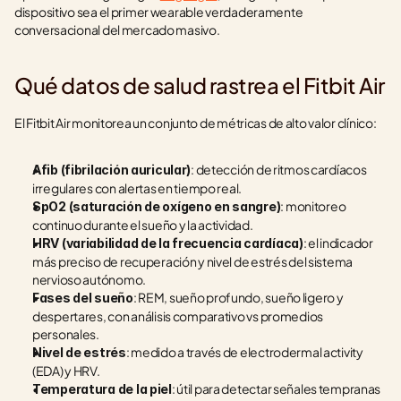
dispositivo sea el primer wearable verdaderamente 
conversacional del mercado masivo.
Qué datos de salud rastrea el Fitbit Air
El Fitbit Air monitorea un conjunto de métricas de alto valor clínico:
: detección de ritmos cardíacos 
Afib (fibrilación auricular)
irregulares con alertas en tiempo real.
: monitoreo 
SpO2 (saturación de oxígeno en sangre)
continuo durante el sueño y la actividad.
: el indicador 
HRV (variabilidad de la frecuencia cardíaca)
más preciso de recuperación y nivel de estrés del sistema 
nervioso autónomo.
: REM, sueño profundo, sueño ligero y 
Fases del sueño
despertares, con análisis comparativo vs promedios 
personales.
: medido a través de electrodermal activity 
Nivel de estrés
(EDA) y HRV.
: útil para detectar señales tempranas 
Temperatura de la piel