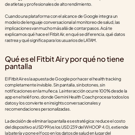
de atletas y profesionales de alto rendimiento.
Cuando una plataforma con el alcance de Google integra un 
modelo de lenguaje conversacional al monitoreo de salud, las 
implicaciones van mucho más allá de contar pasos. Acá te 
explicamos qué hace el Fitbit Air, en qué se diferencia, qué datos 
rastrea y qué significa para los usuarios de LATAM.
Qué es el Fitbit Air y por qué no tiene 
pantalla
El Fitbit Air es la apuesta de Google por hacer el health tracking 
completamente invisible. Sin pantalla, sin botones, sin 
notificaciones en la muñeca. La interacción ocurre 100% desde la 
app en el teléfono, donde Gemini Health Coach procesa todos los 
datos y los convierte en insights conversacionales y 
recomendaciones personalizadas.
La decisión de eliminar la pantalla es estratégica: reduce el costo 
del dispositivo a USD 99 (vs los USD 239 del WHOOP 4.0), extiende 
la batería y pone el foco en los datos de salud en lugar del 