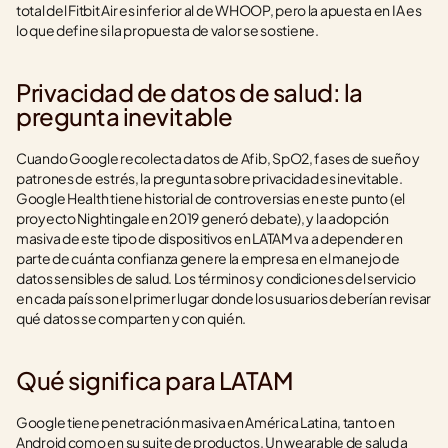
total del Fitbit Air es inferior al de WHOOP, pero la apuesta en IA es 
lo que define si la propuesta de valor se sostiene.
Privacidad de datos de salud: la 
pregunta inevitable
Cuando Google recolecta datos de Afib, SpO2, fases de sueño y 
patrones de estrés, la pregunta sobre privacidad es inevitable. 
Google Health tiene historial de controversias en este punto (el 
proyecto Nightingale en 2019 generó debate), y la adopción 
masiva de este tipo de dispositivos en LATAM va a depender en 
parte de cuánta confianza genere la empresa en el manejo de 
datos sensibles de salud. Los términos y condiciones del servicio 
en cada país son el primer lugar donde los usuarios deberían revisar 
qué datos se comparten y con quién.
Qué significa para LATAM
Google tiene penetración masiva en América Latina, tanto en 
Android como en su suite de productos. Un wearable de salud a 