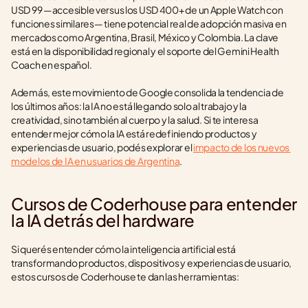
USD 99 —accesible versus los USD 400+ de un Apple Watch con 
funciones similares— tiene potencial real de adopción masiva en 
mercados como Argentina, Brasil, México y Colombia. La clave 
está en la disponibilidad regional y el soporte del Gemini Health 
Coach en español.
Además, este movimiento de Google consolida la tendencia de 
los últimos años: la IA no está llegando solo al trabajo y la 
creatividad, sino también al cuerpo y la salud. Si te interesa 
entender mejor cómo la IA está redefiniendo productos y 
experiencias de usuario, podés explorar el 
impacto de los nuevos 
modelos de IA en usuarios de Argentina
.
Cursos de Coderhouse para entender 
la IA detrás del hardware
Si querés entender cómo la inteligencia artificial está 
transformando productos, dispositivos y experiencias de usuario, 
estos cursos de Coderhouse te dan las herramientas: