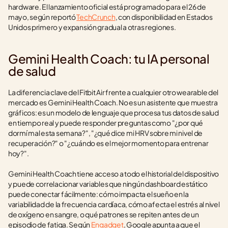
hardware. El lanzamiento oficial está programado para el 26 de 
mayo, según reportó 
TechCrunch
, con disponibilidad en Estados 
Unidos primero y expansión gradual a otras regiones.
Gemini Health Coach: tu IA personal 
de salud
La diferencia clave del Fitbit Air frente a cualquier otro wearable del 
mercado es Gemini Health Coach. No es un asistente que muestra 
gráficos: es un modelo de lenguaje que procesa tus datos de salud 
en tiempo real y puede responder preguntas como "¿por qué 
dormí mal esta semana?", "¿qué dice mi HRV sobre mi nivel de 
recuperación?" o "¿cuándo es el mejor momento para entrenar 
hoy?".
Gemini Health Coach tiene acceso a todo el historial del dispositivo 
y puede correlacionar variables que ningún dashboard estático 
puede conectar fácilmente: cómo impacta el sueño en la 
variabilidad de la frecuencia cardíaca, cómo afecta el estrés al nivel 
de oxígeno en sangre, o qué patrones se repiten antes de un 
episodio de fatiga. Según 
Engadget
, Google apunta a que el 