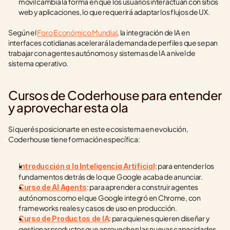
móvil cambia la forma en que los usuarios interactúan con sitios 
web y aplicaciones, lo que requerirá adaptar los flujos de UX.
Según el 
Foro Económico Mundial
, la integración de IA en 
interfaces cotidianas acelerará la demanda de perfiles que sepan 
trabajar con agentes autónomos y sistemas de IA a nivel de 
sistema operativo.
Cursos de Coderhouse para entender 
y aprovechar esta ola
Si querés posicionarte en este ecosistema en evolución, 
Coderhouse tiene formación específica:
: para entender los 
Introducción a la Inteligencia Artificial
fundamentos detrás de lo que Google acaba de anunciar.
: para aprender a construir agentes 
Curso de AI Agents
autónomos como el que Google integró en Chrome, con 
frameworks reales y casos de uso en producción.
: para quienes quieren diseñar y 
Curso de Productos de IA
gestionar productos que aprovechen las nuevas capacidades 