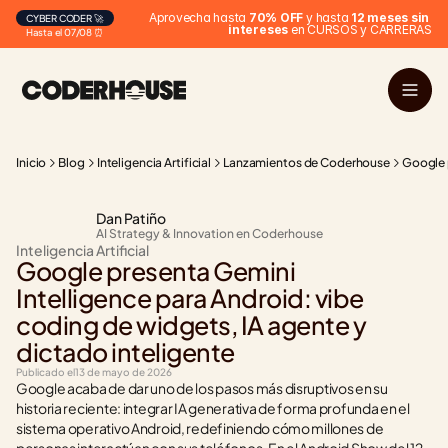
Aprovecha hasta 
70% OFF
 y hasta 
12 meses sin 
CYBER CODER 🚀
intereses
 en CURSOS y CARRERAS
Hasta el 07/08 ⏰
Inicio
Blog
Inteligencia Artificial
Lanzamientos de Coderhouse
Google p
Dan Patiño
AI Strategy & Innovation en Coderhouse
Inteligencia Artificial
Google presenta Gemini 
Intelligence para Android: vibe 
coding de widgets, IA agente y 
dictado inteligente
Publicado el
13 de mayo de 2026
Google acaba de dar uno de los pasos más disruptivos en su 
historia reciente: integrar IA generativa de forma profunda en el 
sistema operativo Android, redefiniendo cómo millones de 