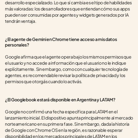
desarrollo especializado. Lo que sí cambia es el tipo de habilidades 
más valoradas: los desarrolladores que entiendan cómo sus apps 
pueden ser consumidas por agentes y widgets generados por IA 
tendrán ventaja.
¿El agente de Gemini en Chrome tiene acceso a mis datos 
personales?
Google afirma que el agente opera bajo los mismos permisos que 
el usuario y no accede a información que el usuario no le indique 
explícitamente. Sin embargo, como con cualquier tecnología de 
agentes, es recomendable revisar la política de privacidad y los 
permisos que otorgás cuando lo activás.
¿El Googlebook estará disponible en Argentina y LATAM?
Google no confirmó una fecha específica para LATAM en el 
lanzamiento inicial. El dispositivo apunta principalmente al mercado 
norteamericano en su primera fase. Sin embargo, dada la historia 
de Google con Chrome OS en la región, es razonable esperar 
disponibilidad en los mercados principales de LATAM en los 