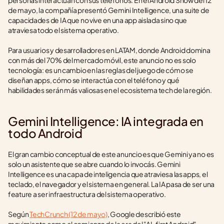
personas interactúan con sus teléfonos. En el Android Show del 12 
de mayo, la compañía presentó Gemini Intelligence, una suite de 
capacidades de IA que no vive en una app aislada sino que 
atraviesa todo el sistema operativo.
Para usuarios y desarrolladores en LATAM, donde Android domina 
con más del 70% del mercado móvil, este anuncio no es solo 
tecnología: es un cambio en las reglas del juego de cómo se 
diseñan apps, cómo se interactúa con el teléfono y qué 
habilidades serán más valiosas en el ecosistema tech de la región.
Gemini Intelligence: IA integrada en 
todo Android
El gran cambio conceptual de este anuncio es que Gemini ya no es 
solo un asistente que se abre cuando lo invocás. Gemini 
Intelligence es una capa de inteligencia que atraviesa las apps, el 
teclado, el navegador y el sistema en general. La IA pasa de ser una 
feature a ser infraestructura del sistema operativo.
Según 
TechCrunch (12 de mayo)
, Google describió este 