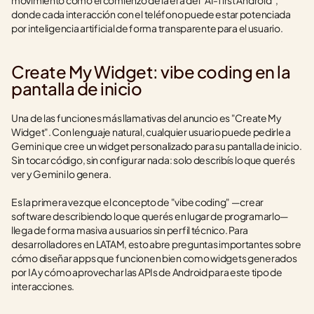
movimiento como el comienzo de la era del "AI-first Android", 
donde cada interacción con el teléfono puede estar potenciada 
por inteligencia artificial de forma transparente para el usuario.
Create My Widget: vibe coding en la 
pantalla de inicio
Una de las funciones más llamativas del anuncio es "Create My 
Widget". Con lenguaje natural, cualquier usuario puede pedirle a 
Gemini que cree un widget personalizado para su pantalla de inicio. 
Sin tocar código, sin configurar nada: solo describís lo que querés 
ver y Gemini lo genera.
Es la primera vez que el concepto de "vibe coding" —crear 
software describiendo lo que querés en lugar de programarlo— 
llega de forma masiva a usuarios sin perfil técnico. Para 
desarrolladores en LATAM, esto abre preguntas importantes sobre 
cómo diseñar apps que funcionen bien como widgets generados 
por IA y cómo aprovechar las APIs de Android para este tipo de 
interacciones.