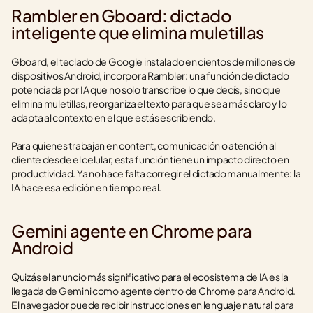
Rambler en Gboard: dictado 
inteligente que elimina muletillas
Gboard, el teclado de Google instalado en cientos de millones de 
dispositivos Android, incorpora Rambler: una función de dictado 
potenciada por IA que no solo transcribe lo que decís, sino que 
elimina muletillas, reorganiza el texto para que sea más claro y lo 
adapta al contexto en el que estás escribiendo.
Para quienes trabajan en content, comunicación o atención al 
cliente desde el celular, esta función tiene un impacto directo en 
productividad. Ya no hace falta corregir el dictado manualmente: la 
IA hace esa edición en tiempo real.
Gemini agente en Chrome para 
Android
Quizás el anuncio más significativo para el ecosistema de IA es la 
llegada de Gemini como agente dentro de Chrome para Android. 
El navegador puede recibir instrucciones en lenguaje natural para 