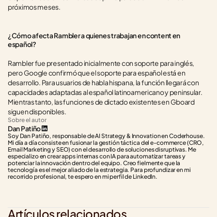
próximos meses.
¿Cómo afecta Rambler a quienes trabajan en content en 
español?
Rambler fue presentado inicialmente con soporte para inglés, 
pero Google confirmó que el soporte para español está en 
desarrollo. Para usuarios de habla hispana, la función llegará con 
capacidades adaptadas al español latinoamericano y peninsular. 
Mientras tanto, las funciones de dictado existentes en Gboard 
siguen disponibles.
Sobre el autor
Dan Patiño
Soy Dan Patiño, responsable de AI Strategy & Innovation en Coderhouse. 
Mi día a día consiste en fusionar la gestión táctica del e-commerce (CRO, 
Email Marketing y SEO) con el desarrollo de soluciones disruptivas. Me 
especializo en crear apps internas con IA para automatizar tareas y 
potenciar la innovación dentro del equipo. Creo fielmente que la 
tecnología es el mejor aliado de la estrategia. Para profundizar en mi 
recorrido profesional, te espero en mi perfil de LinkedIn.
Artículos relacionados