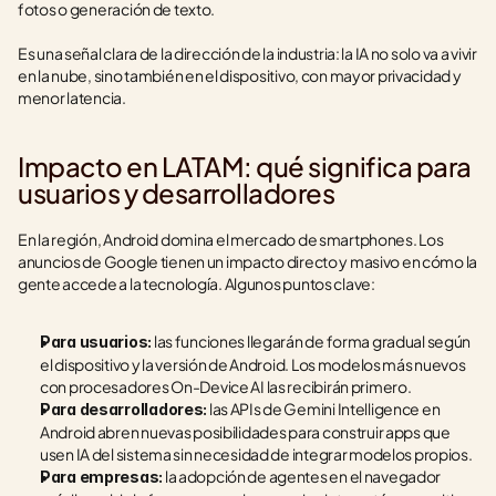
fotos o generación de texto.
Es una señal clara de la dirección de la industria: la IA no solo va a vivir 
en la nube, sino también en el dispositivo, con mayor privacidad y 
menor latencia.
Impacto en LATAM: qué significa para 
usuarios y desarrolladores
En la región, Android domina el mercado de smartphones. Los 
anuncios de Google tienen un impacto directo y masivo en cómo la 
gente accede a la tecnología. Algunos puntos clave:
 las funciones llegarán de forma gradual según 
Para usuarios:
el dispositivo y la versión de Android. Los modelos más nuevos 
con procesadores On-Device AI las recibirán primero.
 las APIs de Gemini Intelligence en 
Para desarrolladores:
Android abren nuevas posibilidades para construir apps que 
usen IA del sistema sin necesidad de integrar modelos propios.
 la adopción de agentes en el navegador 
Para empresas: