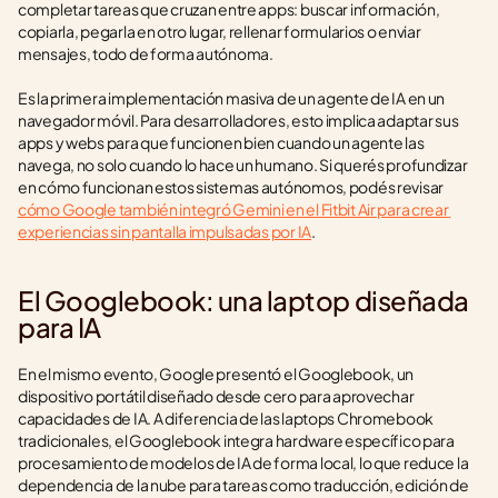
completar tareas que cruzan entre apps: buscar información, 
copiarla, pegarla en otro lugar, rellenar formularios o enviar 
mensajes, todo de forma autónoma.
Es la primera implementación masiva de un agente de IA en un 
navegador móvil. Para desarrolladores, esto implica adaptar sus 
apps y webs para que funcionen bien cuando un agente las 
navega, no solo cuando lo hace un humano. Si querés profundizar 
en cómo funcionan estos sistemas autónomos, podés revisar 
cómo Google también integró Gemini en el Fitbit Air para crear 
experiencias sin pantalla impulsadas por IA
.
El Googlebook: una laptop diseñada 
para IA
En el mismo evento, Google presentó el Googlebook, un 
dispositivo portátil diseñado desde cero para aprovechar 
capacidades de IA. A diferencia de las laptops Chromebook 
tradicionales, el Googlebook integra hardware específico para 
procesamiento de modelos de IA de forma local, lo que reduce la 
dependencia de la nube para tareas como traducción, edición de 