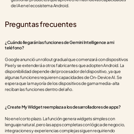
de IA en el ecosistema Android.
Preguntas frecuentes
¿Cuándo llegarán las funciones de Gemini Intelligence a mi 
teléfono?
Google anunció un rollout gradual que comenzará con dispositivos 
Pixel y se extenderá a otros fabricantes que adopten Android. La 
disponibilidad depende del procesador del dispositivo, ya que 
algunas funciones requieren capacidades de On-Device AI. Se 
espera que la mayoría de los dispositivos de gama media-alta 
reciban las funciones dentro del año.
¿Create My Widget reemplaza a los desarrolladores de apps?
No en el corto plazo. La función genera widgets simples con 
lenguaje natural, pero las apps completas con lógica de negocio, 
integraciones y experiencias complejas siguen requiriendo 