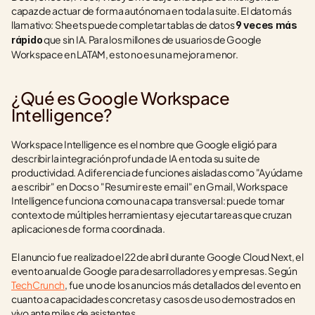
capaz de actuar de forma autónoma en toda la suite. El dato más 
llamativo: Sheets puede completar tablas de datos 
9 veces más 
 que sin IA. Para los millones de usuarios de Google 
rápido
Workspace en LATAM, esto no es una mejora menor.
¿Qué es Google Workspace 
Intelligence?
Workspace Intelligence es el nombre que Google eligió para 
describir la integración profunda de IA en toda su suite de 
productividad. A diferencia de funciones aisladas como "Ayúdame 
a escribir" en Docs o "Resumir este email" en Gmail, Workspace 
Intelligence funciona como una capa transversal: puede tomar 
contexto de múltiples herramientas y ejecutar tareas que cruzan 
aplicaciones de forma coordinada.
El anuncio fue realizado el 22 de abril durante Google Cloud Next, el 
evento anual de Google para desarrolladores y empresas. Según 
TechCrunch
, fue uno de los anuncios más detallados del evento en 
cuanto a capacidades concretas y casos de uso demostrados en 
vivo ante miles de asistentes.