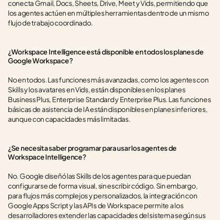
conecta Gmail, Docs, Sheets, Drive, Meet y Vids, permitiendo que 
los agentes actúen en múltiples herramientas dentro de un mismo 
flujo de trabajo coordinado.
¿Workspace Intelligence está disponible en todos los planes de 
Google Workspace?
No en todos. Las funciones más avanzadas, como los agentes con 
Skills y los avatares en Vids, están disponibles en los planes 
Business Plus, Enterprise Standard y Enterprise Plus. Las funciones 
básicas de asistencia de IA están disponibles en planes inferiores, 
aunque con capacidades más limitadas.
¿Se necesita saber programar para usar los agentes de 
Workspace Intelligence?
No. Google diseñó las Skills de los agentes para que puedan 
configurarse de forma visual, sin escribir código. Sin embargo, 
para flujos más complejos y personalizados, la integración con 
Google Apps Script y las APIs de Workspace permite a los 
desarrolladores extender las capacidades del sistema según sus 