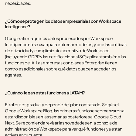
necesidades.
¿Cómo se protegen los datos empresariales con Workspace 
Intelligence?
Google afirma que los datos procesados por Workspace 
Intelligence no se usan para entrenar modelos, y que las políticas 
de privacidad y cumplimiento normativo de Workspace 
(incluyendo GDPR y las certificaciones ISO) aplican también a las 
funciones de IA. Las empresas con planes Enterprise tienen 
controles adicionales sobre qué datos pueden acceder los 
agentes.
¿Cuándo llegan estas funciones a LATAM?
El rollout es gradual y depende del plan contratado. Según el 
Google Workspace Blog, las primeras funciones comenzaron a 
estar disponibles en las semanas posteriores al Google Cloud 
Next. Se recomienda revisar las novedades en la consola de 
administración de Workspace para ver qué funciones ya están 
activas en tu cuenta.