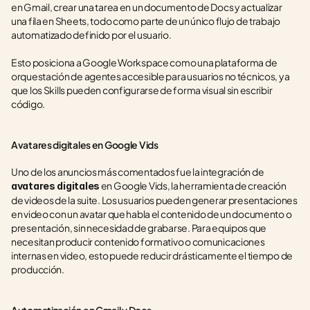
en Gmail, crear una tarea en un documento de Docs y actualizar 
una fila en Sheets, todo como parte de un único flujo de trabajo 
automatizado definido por el usuario.
Esto posiciona a Google Workspace como una plataforma de 
orquestación de agentes accesible para usuarios no técnicos, ya 
que los Skills pueden configurarse de forma visual sin escribir 
código.
Avatares digitales en Google Vids
Uno de los anuncios más comentados fue la integración de 
 en Google Vids, la herramienta de creación 
avatares digitales
de videos de la suite. Los usuarios pueden generar presentaciones 
en video con un avatar que habla el contenido de un documento o 
presentación, sin necesidad de grabarse. Para equipos que 
necesitan producir contenido formativo o comunicaciones 
internas en video, esto puede reducir drásticamente el tiempo de 
producción.