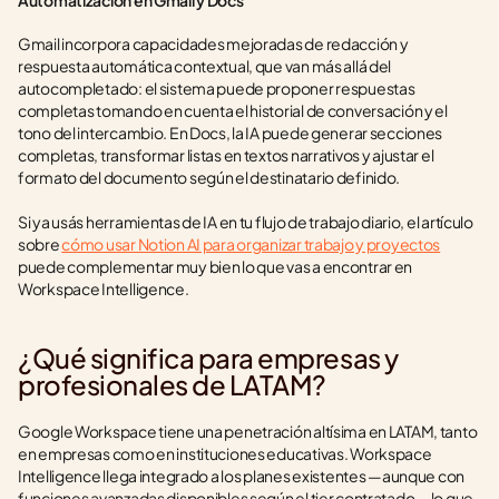
Automatización en Gmail y Docs
Gmail incorpora capacidades mejoradas de redacción y 
respuesta automática contextual, que van más allá del 
autocompletado: el sistema puede proponer respuestas 
completas tomando en cuenta el historial de conversación y el 
tono del intercambio. En Docs, la IA puede generar secciones 
completas, transformar listas en textos narrativos y ajustar el 
formato del documento según el destinatario definido.
Si ya usás herramientas de IA en tu flujo de trabajo diario, el artículo 
sobre 
cómo usar Notion AI para organizar trabajo y proyectos
puede complementar muy bien lo que vas a encontrar en 
Workspace Intelligence.
¿Qué significa para empresas y 
profesionales de LATAM?
Google Workspace tiene una penetración altísima en LATAM, tanto 
en empresas como en instituciones educativas. Workspace 
Intelligence llega integrado a los planes existentes —aunque con 
funciones avanzadas disponibles según el tier contratado— lo que 