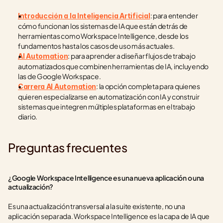
: para entender 
Introducción a la Inteligencia Artificial
cómo funcionan los sistemas de IA que están detrás de 
herramientas como Workspace Intelligence, desde los 
fundamentos hasta los casos de uso más actuales.
: para aprender a diseñar flujos de trabajo 
AI Automation
automatizados que combinen herramientas de IA, incluyendo 
las de Google Workspace.
: la opción completa para quienes 
Carrera AI Automation
quieren especializarse en automatización con IA y construir 
sistemas que integren múltiples plataformas en el trabajo 
diario.
Preguntas frecuentes
¿Google Workspace Intelligence es una nueva aplicación o una 
actualización?
Es una actualización transversal a la suite existente, no una 
aplicación separada. Workspace Intelligence es la capa de IA que 