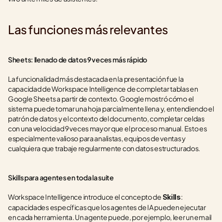
Las funciones más relevantes
Sheets: llenado de datos 9 veces más rápido
La funcionalidad más destacada en la presentación fue la 
capacidad de Workspace Intelligence de completar tablas en 
Google Sheets a partir de contexto. Google mostró cómo el 
sistema puede tomar una hoja parcialmente llena y, entendiendo el 
patrón de datos y el contexto del documento, completar celdas 
con una velocidad 9 veces mayor que el proceso manual. Esto es 
especialmente valioso para analistas, equipos de ventas y 
cualquiera que trabaje regularmente con datos estructurados.
Skills para agentes en toda la suite
Workspace Intelligence introduce el concepto de 
: 
Skills
capacidades específicas que los agentes de IA pueden ejecutar 
en cada herramienta. Un agente puede, por ejemplo, leer un email 