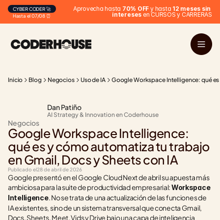
Aprovecha hasta 
70% OFF
 y hasta 
12 meses sin 
CYBER CODER 🚀
intereses
 en CURSOS y CARRERAS
Hasta el 07/08 ⏰
Inicio
Blog
Negocios
Uso de IA
Google Workspace Intelligence: qué es 
Dan Patiño
AI Strategy & Innovation en Coderhouse
Negocios
Google Workspace Intelligence: 
qué es y cómo automatiza tu trabajo 
en Gmail, Docs y Sheets con IA
Publicado el
28 de abril de 2026
Google presentó en el Google Cloud Next de abril su apuesta más 
ambiciosa para la suite de productividad empresarial: 
Workspace 
. No se trata de una actualización de las funciones de 
Intelligence
IA existentes, sino de un sistema transversal que conecta Gmail, 
Docs, Sheets, Meet, Vids y Drive bajo una capa de inteligencia 