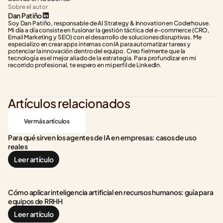
Sobre el autor
Dan Patiño
Soy Dan Patiño, responsable de AI Strategy & Innovation en Coderhouse. 
Mi día a día consiste en fusionar la gestión táctica del e-commerce (CRO, 
Email Marketing y SEO) con el desarrollo de soluciones disruptivas. Me 
especializo en crear apps internas con IA para automatizar tareas y 
potenciar la innovación dentro del equipo. Creo fielmente que la 
tecnología es el mejor aliado de la estrategia. Para profundizar en mi 
recorrido profesional, te espero en mi perfil de LinkedIn.
Artículos relacionados
Ver más artículos
Para qué sirven los agentes de IA en empresas: casos de uso 
reales
Leer artículo
Cómo aplicar inteligencia artificial en recursos humanos: guía para 
equipos de RRHH
Leer artículo