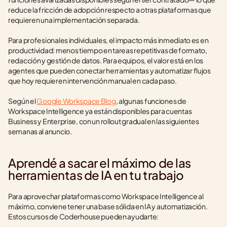
reduce la fricción de adopción respecto a otras plataformas que 
requieren una implementación separada.
Para profesionales individuales, el impacto más inmediato es en 
productividad: menos tiempo en tareas repetitivas de formato, 
redacción y gestión de datos. Para equipos, el valor está en los 
agentes que pueden conectar herramientas y automatizar flujos 
que hoy requieren intervención manual en cada paso.
Según el 
Google Workspace Blog
, algunas funciones de 
Workspace Intelligence ya están disponibles para cuentas 
Business y Enterprise, con un rollout gradual en las siguientes 
semanas al anuncio.
Aprendé a sacar el máximo de las 
herramientas de IA en tu trabajo
Para aprovechar plataformas como Workspace Intelligence al 
máximo, conviene tener una base sólida en IA y automatización. 
Estos cursos de Coderhouse pueden ayudarte: