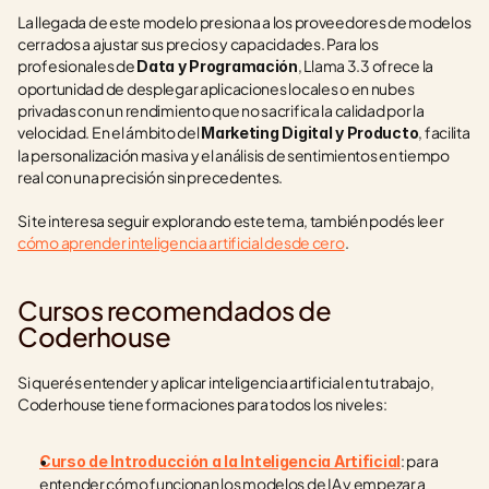
La llegada de este modelo presiona a los proveedores de modelos 
cerrados a ajustar sus precios y capacidades. Para los 
profesionales de 
, Llama 3.3 ofrece la 
Data y Programación
oportunidad de desplegar aplicaciones locales o en nubes 
privadas con un rendimiento que no sacrifica la calidad por la 
velocidad. En el ámbito del 
, facilita 
Marketing Digital y Producto
la personalización masiva y el análisis de sentimientos en tiempo 
real con una precisión sin precedentes.
Si te interesa seguir explorando este tema, también podés leer 
cómo aprender inteligencia artificial desde cero
.
Cursos recomendados de 
Coderhouse
Si querés entender y aplicar inteligencia artificial en tu trabajo, 
Coderhouse tiene formaciones para todos los niveles:
: para 
Curso de Introducción a la Inteligencia Artificial
entender cómo funcionan los modelos de IA y empezar a 