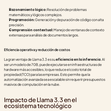
 Resolución de problemas 
Razonamiento lógico:
matemáticos y lógicos complejos.
 Generación y depuración de código con alta 
Programación:
precisión.
 Manejo de ventanas de contexto 
Comprensión contextual:
extensas para análisis de documentos largos.
Eficiencia operativa y reducción de costos
La gran ventaja de Llama 3.3 es su 
. Al 
eficiencia en la inferencia
ser un modelo de 70B, puede ejecutarse en infraestructuras de 
hardware más accesibles, lo que reduce el costo total de 
propiedad (TCO) para las empresas. Esto permite que la 
automatización avanzada sea escalable sin requerir presupuestos 
masivos de computación en la nube.
Impacto de Llama 3.3 en el 
ecosistema tecnológico