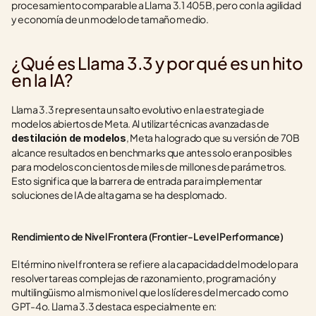
procesamiento comparable a Llama 3.1 405B, pero con la agilidad 
y economía de un modelo de tamaño medio.
¿Qué es Llama 3.3 y por qué es un hito 
en la IA?
Llama 3.3 representa un salto evolutivo en la estrategia de 
modelos abiertos de Meta. Al utilizar técnicas avanzadas de 
, Meta ha logrado que su versión de 70B 
destilación de modelos
alcance resultados en benchmarks que antes solo eran posibles 
para modelos con cientos de miles de millones de parámetros. 
Esto significa que la barrera de entrada para implementar 
soluciones de IA de alta gama se ha desplomado.
Rendimiento de Nivel Frontera (Frontier-Level Performance)
El término nivel frontera se refiere a la capacidad del modelo para 
resolver tareas complejas de razonamiento, programación y 
multilingüismo al mismo nivel que los líderes del mercado como 
GPT-4o. Llama 3.3 destaca especialmente en: