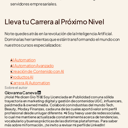
servidores empresariales.
Lleva tu Carrera al Próximo Nivel
No te quedes atrás en la revolución de la Inteligencia Artificial. 
Domina las herramientas que están transformando el mundo con 
nuestros cursos especializados:
AI Automation
AI Automation Avanzado
Creación de Contenido con AI
Productos AI
Carrera AI Automation
Sobre el autor
Giovanna Caneva
¡Hola! Me dicen Gio 👋🏽 Soy Licenciada en Publicidad con una sólida 
trayectoria en marketing digital y gestión de contenidos UGC, influencers, 
paid media & owned media. Colaboré con industrias del mundo Tech, 
Beauty, Moda y Finanzas, cada una de las cuales aportó valor a mi perfil 
profesional desde un lugar diferente. 📲 Soy heavy user de redes sociales, 
lo cual me mantiene actualizada constantemente acerca de tendencias, 
vocabulario y buenas prácticas de las distintas plataformas. Para saber 
más sobre mi formación, ¡te invito a revisar mi perfil de LinkedIn!