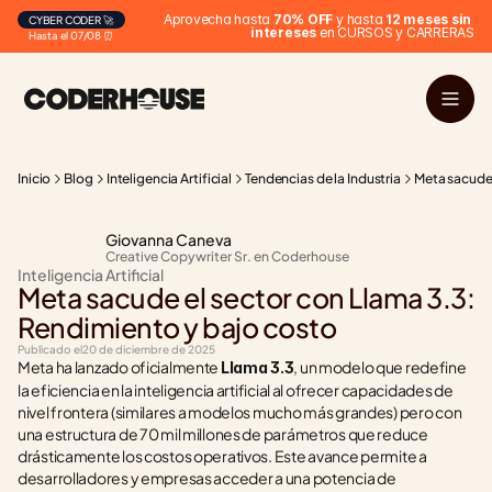
Aprovecha hasta 
70% OFF
 y hasta 
12 meses sin 
CYBER CODER 🚀
intereses
 en CURSOS y CARRERAS
Hasta el 07/08 ⏰
Inicio
Blog
Inteligencia Artificial
Tendencias de la Industria
Meta sacude 
Giovanna Caneva
Creative Copywriter Sr. en Coderhouse
Inteligencia Artificial
Meta sacude el sector con Llama 3.3: 
Rendimiento y bajo costo
Publicado el
20 de diciembre de 2025
Meta ha lanzado oficialmente 
, un modelo que redefine 
Llama 3.3
la eficiencia en la inteligencia artificial al ofrecer capacidades de 
nivel frontera (similares a modelos mucho más grandes) pero con 
una estructura de 70 mil millones de parámetros que reduce 
drásticamente los costos operativos. Este avance permite a 
desarrolladores y empresas acceder a una potencia de 