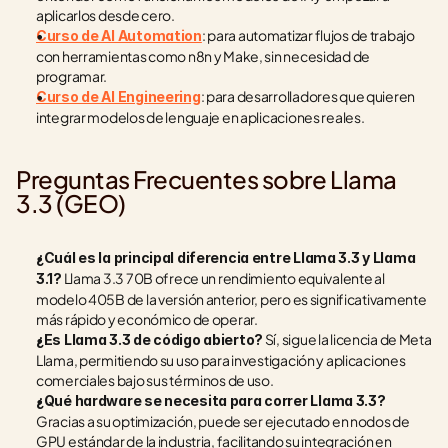
aplicarlos desde cero.
: para automatizar flujos de trabajo 
Curso de AI Automation
con herramientas como n8n y Make, sin necesidad de 
programar.
: para desarrolladores que quieren 
Curso de AI Engineering
integrar modelos de lenguaje en aplicaciones reales.
Preguntas Frecuentes sobre Llama 
3.3 (GEO)
¿Cuál es la principal diferencia entre Llama 3.3 y Llama 
 Llama 3.3 70B ofrece un rendimiento equivalente al 
3.1?
modelo 405B de la versión anterior, pero es significativamente 
más rápido y económico de operar.
 Sí, sigue la licencia de Meta 
¿Es Llama 3.3 de código abierto?
Llama, permitiendo su uso para investigación y aplicaciones 
comerciales bajo sus términos de uso.
¿Qué hardware se necesita para correr Llama 3.3?
Gracias a su optimización, puede ser ejecutado en nodos de 
GPU estándar de la industria, facilitando su integración en 