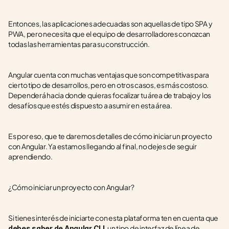
Entonces, las aplicaciones adecuadas son aquellas de tipo SPA y 
PWA, pero necesita que el equipo de desarrolladores conozcan 
todas las herramientas para su construcción.
Angular cuenta con muchas ventajas que son competitivas para 
cierto tipo de desarrollos, pero en otros casos, es más costoso. 
Dependerá hacia donde quieras focalizar tu área de trabajo y los 
desafíos que estés dispuesto a asumir en esta área. 
Es por eso, que te daremos detalles de cómo iniciar un proyecto 
con Angular. Ya estamos llegando al final, no dejes de seguir 
aprendiendo.
¿Cómo iniciar un proyecto con Angular?
Si tienes interés de iniciarte con esta plataforma ten en cuenta que 
, un tipo de interfaz de línea de 
debes saber de Angular CLI