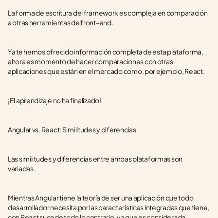
La forma de escritura del framework es compleja en comparación 
a otras herramientas de front-end.
Ya te hemos ofrecido información completa de esta plataforma, 
ahora es momento de hacer comparaciones con otras 
aplicaciones que están en el mercado como, por ejemplo, React.
¡El aprendizaje no ha finalizado!
Angular vs. React: Similitudes y diferencias
Las similitudes y diferencias entre ambas plataformas son 
variadas. 
Mientras Angular tiene la teoría de ser una aplicación que todo 
desarrollador necesita por las características integradas que tiene, 
con React sucede todo lo contrario, ya que es considerada 