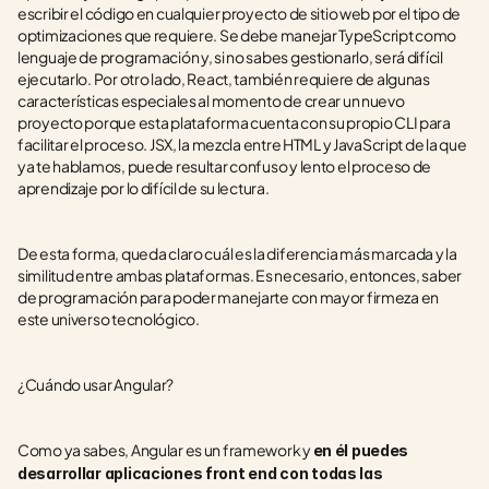
escribir el código en cualquier proyecto de sitio web por el tipo de 
optimizaciones que requiere. Se debe manejar TypeScript como 
lenguaje de programación y, si no sabes gestionarlo, será difícil 
ejecutarlo. Por otro lado, React, también requiere de algunas 
características especiales al momento de crear un nuevo 
proyecto porque esta plataforma cuenta con su propio CLI para 
facilitar el proceso. JSX, la mezcla entre HTML y JavaScript de la que 
ya te hablamos, puede resultar confuso y lento el proceso de 
aprendizaje por lo difícil de su lectura.
De esta forma, queda claro cuál es la diferencia más marcada y la 
similitud entre ambas plataformas. Es necesario, entonces, saber 
de programación para poder manejarte con mayor firmeza en 
este universo tecnológico. 
¿Cuándo usar Angular?
Como ya sabes, Angular es un framework y 
en él puedes 
desarrollar aplicaciones front end con todas las 