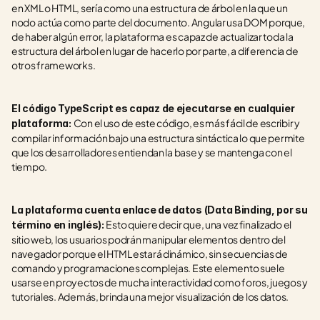
en XML o HTML, sería como una estructura de árbol en la que un 
nodo actúa como parte del documento. Angular usa DOM porque, 
de haber algún error, la plataforma es capaz de actualizar toda la 
estructura del árbol en lugar de hacerlo por parte, a diferencia de 
otros frameworks.
El código TypeScript es capaz de ejecutarse en cualquier 
Con el uso de este código, es más fácil de escribir y 
plataforma: 
compilar información bajo una estructura sintáctica lo que permite 
que los desarrolladores entiendan la base y se mantenga con el 
tiempo.
La plataforma cuenta enlace de datos (Data Binding, por su 
Esto quiere decir que, una vez finalizado el 
término en inglés): 
sitio web, los usuarios podrán manipular elementos dentro del 
navegador porque el HTML estará dinámico, sin secuencias de 
comando y programaciones complejas. Este elemento suele 
usarse en proyectos de mucha interactividad como foros, juegos y 
tutoriales. Además, brinda una mejor visualización de los datos.