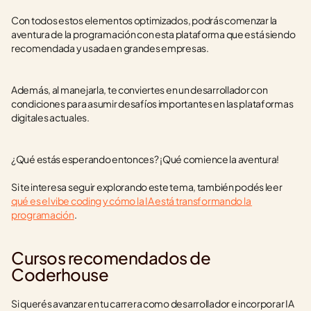
Con todos estos elementos optimizados, podrás comenzar la 
aventura de la programación con esta plataforma que está siendo 
recomendada y usada en grandes empresas. 
Además, al manejarla, te conviertes en un desarrollador con 
condiciones para asumir desafíos importantes en las plataformas 
digitales actuales. 
¿Qué estás esperando entonces? ¡Qué comience la aventura!
Si te interesa seguir explorando este tema, también podés leer 
qué es el vibe coding y cómo la IA está transformando la 
programación
.
Cursos recomendados de 
Coderhouse
Si querés avanzar en tu carrera como desarrollador e incorporar IA 