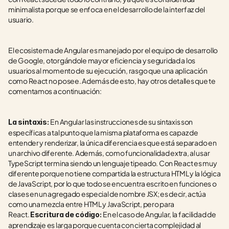
minimalista porque se enfoca en el desarrollo de la interfaz del 
usuario.
El ecosistema de Angular es manejado por el equipo de desarrollo 
de Google, otorgándole mayor eficiencia y seguridad a los 
usuarios al momento de su ejecución, rasgo que una aplicación 
como React no posee. Además de esto, hay otros detalles que te 
comentamos a continuación:
En Angular las instrucciones de su sintaxis son 
La sintaxis: 
específicas a tal punto que la misma plataforma es capaz de 
entender y renderizar, la única diferencia es que está separado en 
un archivo diferente. Además, como funcionalidad extra, al usar 
TypeScript termina siendo un lenguaje tipeado. Con React es muy 
diferente porque no tiene compartida la estructura HTML y la lógica 
de JavaScript, por lo que todo se encuentra escrito en funciones o 
clases en un agregado especial de nombre JSX; es decir, actúa 
como una mezcla entre HTML y JavaScript, pero para 
React. 
En el caso de Angular, la facilidad de 
Escritura de código: 
aprendizaje es larga porque cuenta con cierta complejidad al 