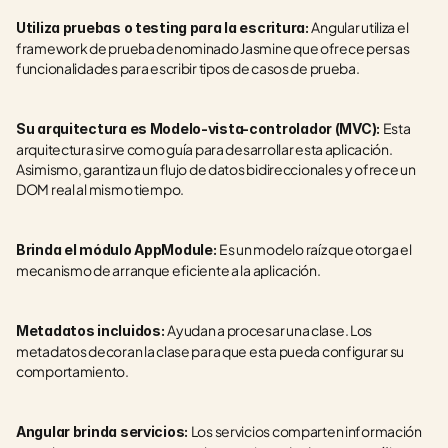
Angular utiliza el 
Utiliza pruebas o testing para la escritura: 
framework de prueba denominado Jasmine que ofrece persas 
funcionalidades para escribir tipos de casos de prueba.
Esta 
Su arquitectura es Modelo-vista-controlador (MVC): 
arquitectura sirve como guía para desarrollar esta aplicación. 
Asimismo, garantiza un flujo de datos bidireccionales y ofrece un 
DOM real al mismo tiempo. 
Es un modelo raíz que otorga el 
Brinda el módulo AppModule: 
mecanismo de arranque eficiente a la aplicación.
Ayudan a procesar una clase. Los 
Metadatos incluidos: 
metadatos decoran la clase para que esta pueda configurar su 
comportamiento.
Los servicios comparten información 
Angular brinda servicios: 