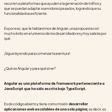
recurren a plataformas que ayuden a la generación de tráfico y 
que se puedan adaptar a servidores pesados, logrando que su 
funcionalidad sea eficiente. 
Es por eso, que te hablaremos de Angular, una propuesta con 
mucho éxito en el universo de los desarrolladores y hoy sabrás por 
qué. 
¡Sigue leyendo para comenzar la aventura!
¿Qué es Angular y para qué sirve?
Angular es una plataforma de framework perteneciente a 
JavaScript que ha sido escrita bajo TypeScript.
Es de código abierto y tiene como misión
 desarrollar 
 es decir, es 
aplicaciones web escalables de una sola página;