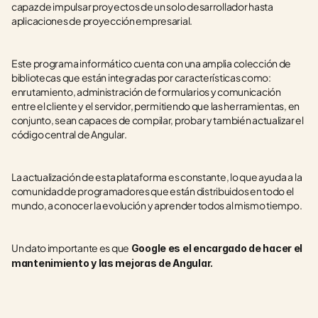
capaz de impulsar proyectos de un solo desarrollador hasta 
aplicaciones de proyección empresarial.
Este programa informático cuenta con una amplia colección de 
bibliotecas que están integradas por características como: 
enrutamiento, administración de formularios y comunicación 
entre el cliente y el servidor, permitiendo que las herramientas, en 
conjunto, sean capaces de compilar, probar y también actualizar el 
código central de Angular. 
La actualización de esta plataforma es constante, lo que ayuda a la 
comunidad de programadores que están distribuidos en todo el 
mundo, a conocer la evolución y aprender todos al mismo tiempo. 
Un dato importante es que
 Google es el encargado de hacer el 
mantenimiento y las mejoras de Angular.