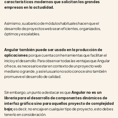
características modernas que solicitan las grandes 
empresas en la actualidad. 
Asimismo, su abanico de módulos habituales hacen que el 
desarrollo de proyectos web sean eficientes, organizados, 
óptimos y escalables. 
Angular también puede ser usado en la producción de 
porque cuenta con herramientas que facilitan el 
aplicaciones 
inicio y el desarrollo. Para observar todas las ventajas que Angular 
ofrece, es necesario estar en contexto de un proyecto web 
mediano o grande, y así el usuario no solo conoce sino también 
promueve el desarrollo de calidad.
Sin embargo, un punto a destacar es que 
Angular no es un 
librería para el desarrollo de componentes dinámicos de 
interfaz gráfica sino para aquellos proyecto de complejidad 
 es decir, no encaja en cualquier tipo de proyecto, esto debes 
baja;
tenerlo en consideración. 