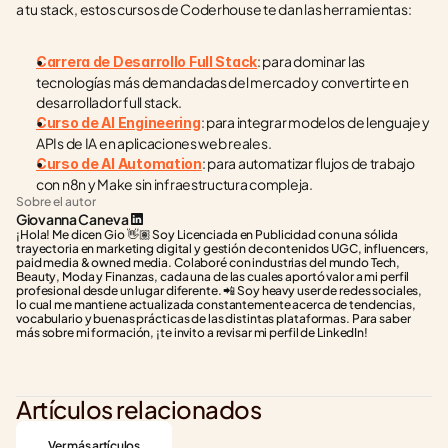
a tu stack, estos cursos de Coderhouse te dan las herramientas:
: para dominar las 
Carrera de Desarrollo Full Stack
tecnologías más demandadas del mercado y convertirte en 
desarrollador full stack.
: para integrar modelos de lenguaje y 
Curso de AI Engineering
APIs de IA en aplicaciones web reales.
: para automatizar flujos de trabajo 
Curso de AI Automation
con n8n y Make sin infraestructura compleja.
Sobre el autor
Giovanna Caneva
¡Hola! Me dicen Gio 👋🏽 Soy Licenciada en Publicidad con una sólida 
trayectoria en marketing digital y gestión de contenidos UGC, influencers, 
paid media & owned media. Colaboré con industrias del mundo Tech, 
Beauty, Moda y Finanzas, cada una de las cuales aportó valor a mi perfil 
profesional desde un lugar diferente. 📲 Soy heavy user de redes sociales, 
lo cual me mantiene actualizada constantemente acerca de tendencias, 
vocabulario y buenas prácticas de las distintas plataformas. Para saber 
más sobre mi formación, ¡te invito a revisar mi perfil de LinkedIn!
Artículos relacionados
Ver más artículos