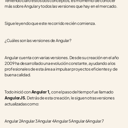
Teniendo claro estos dos conceptos, es momento de conocer 
más sobre Angular y todos las versiones que hay en el mercado. 
Sigue leyendo que este recorrido recién comienza. 
¿Cuáles son las versiones de Angular?
Angular cuenta con varias versiones. Desde su creación en el año 
2009 ha desarrollado una evolución constante, ayudando a los 
profesionales de esta área a impulsar proyectos eficientes y de 
buena calidad.
Todo inició con 
con el paso del tiempo fue llamado 
Angular 1, 
Detrás de esta creación, le siguen otras versiones 
AngularJS. 
actualizadas como:
Angular 2Angular 3Angular 4Angular 5Angular 6Angular 7