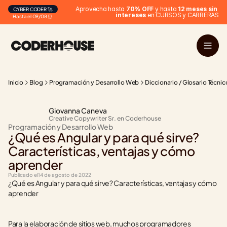
Aprovecha hasta 
70% OFF
 y hasta 
12 meses sin 
CYBER CODER 🚀
intereses
 en CURSOS y CARRERAS
Hasta el 09/08 ⏰
Inicio
Blog
Programación y Desarrollo Web
Diccionario / Glosario Técnic
Giovanna Caneva
Creative Copywriter Sr. en Coderhouse
Programación y Desarrollo Web
¿Qué es Angular y para qué sirve? 
Características, ventajas y cómo 
aprender
Publicado el
14 de agosto de 2022
¿Qué es Angular y para qué sirve? Características, ventajas y cómo 
aprender
Para la elaboración de sitios web, muchos programadores 