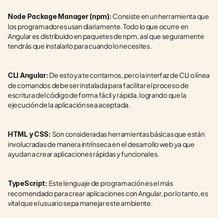
Consiste en un herramienta que 
Node Package Manager (npm): 
los programadores usan diariamente. Todo lo que ocurre en 
Angular es distribuido en paquetes de npm, así que seguramente 
tendrás que instalarlo para cuando lo necesites. 
De esto ya te contamos, pero la interfaz de CLI o línea 
CLI Angular: 
de comandos debe ser instalada para facilitar el proceso de 
escritura del código de forma fácil y rápida, logrando que la 
ejecución de la aplicación sea aceptada. 
Son consideradas herramientas básicas que están 
HTML y CSS: 
involucradas de manera intrínseca en el desarrollo web ya que 
ayudan a crear aplicaciones rápidas y funcionales. 
Este lenguaje de programación es el más 
TypeScript: 
recomendado para crear aplicaciones con Angular, por lo tanto, es 
vital que el usuario sepa manejar este ambiente.