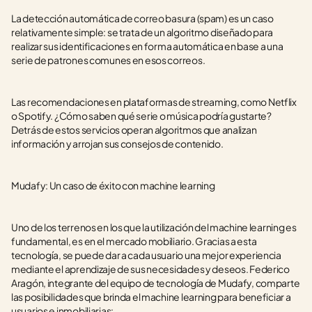
La detección automática de correo basura (spam) es un caso 
relativamente simple: se trata de un algoritmo diseñado para 
realizar sus identificaciones en forma automática en base a una 
serie de patrones comunes en esos correos.
Las recomendaciones en plataformas de streaming, como Netflix 
o Spotify. ¿Cómo saben qué serie o música podría gustarte? 
Detrás de estos servicios operan algoritmos que analizan 
información y arrojan sus consejos de contenido.
Mudafy: Un caso de éxito con machine learning
Uno de los terrenos en los que la utilización del machine learning es 
fundamental, es en el mercado mobiliario. Gracias a esta 
tecnología, se puede dar a cada usuario una mejor experiencia 
mediante el aprendizaje de sus necesidades y deseos. Federico 
Aragón, integrante del equipo de tecnología de Mudafy, comparte 
las posibilidades que brinda el machine learning para beneficiar a 
usuarios e inmobiliarias: