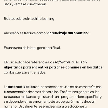
usos y ventajas que ofrecen.  
5 datos sobre el machine learning
Al español se traduce como “
”.
aprendizaje automático
Es una rama de la inteligencia artificial.
El concepto hace referencia a los 
softwares 
que usan 
algoritmos para encontrar patrones comunes en los datos
con los que son entrenados.
La 
 de los procesos es una de las características 
automatización
fundamentales de estos desarrollos. En términos generales, las 
tareas que realizan se ejecutan sin una programación específica y 
sin depender en ese momento de la operación manual (de un 
humano). Usualmente, se emplean para predicciones o 