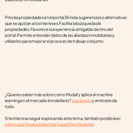
Prioriza propiedades en el portal.Brinda sugerencias o alternativas 
que se ajustan a los intereses.Facilita la búsqueda de 
propiedades.Favorece la experiencia amigable dentro del 
portal.Permite entender datos de las alianzas inmobiliarias y 
utilizarlos para mejorar el proceso de trabajo conjunto.
¿Quieres saber más sobre como Mudafy aplica el machine 
learning en el mercado inmobiliario? 
Lee la nota
 y entérate de 
todo. 
Si te interesa seguir explorando este tema, también podés leer 
cómo usar IA para potenciar tu perfil profesional
.