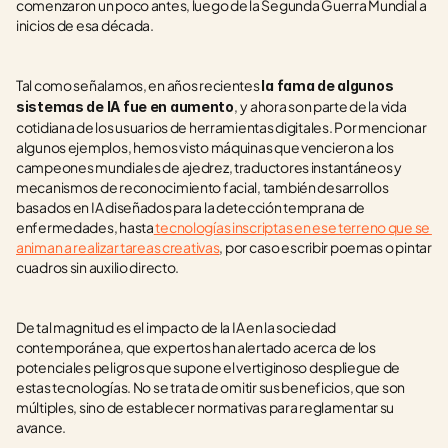
comenzaron un poco antes, luego de la Segunda Guerra Mundial a 
inicios de esa década.
Tal como señalamos, en años recientes 
la fama de algunos 
,
y ahora son parte de la vida 
sistemas de IA fue en aumento
cotidiana de los usuarios de herramientas digitales. Por mencionar 
algunos ejemplos, hemos visto máquinas que vencieron a los 
campeones mundiales de ajedrez, traductores instantáneos y 
mecanismos de reconocimiento facial, también desarrollos 
basados en IA diseñados para la detección temprana de 
enfermedades, hasta
 tecnologías inscriptas en ese terreno que se 
animan a realizar tareas creativas
, por caso escribir poemas o pintar 
cuadros sin auxilio directo.
De tal magnitud es el impacto de la IA en la sociedad 
contemporánea, que expertos han alertado acerca de los 
potenciales peligros que supone el vertiginoso despliegue de 
estas tecnologías. No se trata de omitir sus beneficios, que son 
múltiples, sino de establecer normativas para reglamentar su 
avance.