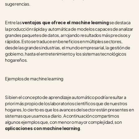
sugerencias.
Entre las 
 se destaca 
ventajas que ofrece el machine learning
la producción rápida y automática de modelos capaces de analizar 
grandes paquetes de datos, arrojando resultados más precisos y 
rápidos. Esto se traduce en beneficios en múltiples sectores, 
desde las grandes industrias, el mundo empresarial, la gestión de 
gobierno, hasta el entretenimiento y los sistemas tecnológicos 
hogareños.
Ejemplos de machine learning
Si bien el concepto de aprendizaje automático podría resultar a 
priori más propio de los laboratorios científicos que de nuestros 
hogares, lo cierto es que los avances del sector están presentes en 
sistemas que usamos a diario. A continuación compartimos 
algunos ejemplos que, con menor o mayor complejidad, son 
.
aplicaciones con machine learning