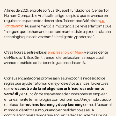
A fines de 2021, el profesor Suart Russell, fundador del Center for 
Human-Compatible Artificial Intelligence pidió que se avance en 
regulaciones para estos desarrollos. Tal como señaló el sitio
La 
, Russell remarcó la importancia de revisar la forma que 
Vanguardia
“asegure que los humanos siempre mantendrán bajo control a una 
tecnología que cada vez es más inteligente y poderosa”.
Otras figuras, entre ellos el
 empresario Elon Musk
 y el presidente 
de Microsoft, Brad Smith, encendieron las alarmas respecto al 
avance irrestricto de las tecnologías basadas en IA.
Con sus encantadoras promesas y a su vez con la necesidad de 
reglas que ayuden a tomar lo mejor de estos avances; lo cierto es 
que 
el espectro de la inteligencia artificial es realmente 
y en función de esa vastedad en ocasiones se emplean 
versátil 
erróneamente terminologías como sinónimos. Un ejemplo clásico 
es el uso de 
como si fuesen el 
machine learning y deep learning 
mismo e idéntico asunto, cuando en realidad no es así. A 
continuación revisaremos qué son, en cada caso, además de los 