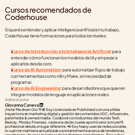
Cursos recomendados de 
Coderhouse
Si querés entender y aplicar inteligencia artificial en tu trabajo, 
Coderhouse tiene formaciones para todos los niveles:
: para 
Curso de Introducción a la Inteligencia Artificial
entender cómo funcionan los modelos de IA y empezar a 
aplicarlos desde cero.
: para automatizar flujos de trabajo 
Curso de AI Automation
con herramientas como n8n y Make, sin necesidad de 
programar.
: para desarrolladores que quieren 
Curso de AI Engineering
integrar modelos de lenguaje en aplicaciones reales.
Sobre el autor
Giovanna Caneva
¡Hola! Me dicen Gio 👋🏽 Soy Licenciada en Publicidad con una sólida 
trayectoria en marketing digital y gestión de contenidos UGC, influencers, 
paid media & owned media. Colaboré con industrias del mundo Tech, 
Beauty, Moda y Finanzas, cada una de las cuales aportó valor a mi perfil 
profesional desde un lugar diferente. 📲 Soy heavy user de redes sociales, 
lo cual me mantiene actualizada constantemente acerca de tendencias, 
vocabulario y buenas prácticas de las distintas plataformas. Para saber 