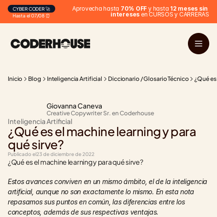
Aprovecha hasta 
70% OFF
 y hasta 
12 meses sin 
CYBER CODER 🚀
intereses
 en CURSOS y CARRERAS
Hasta el 07/08 ⏰
Inicio
Blog
Inteligencia Artificial
Diccionario / Glosario Técnico
¿Qué es 
Giovanna Caneva
Creative Copywriter Sr. en Coderhouse
Inteligencia Artificial
¿Qué es el machine learning y para 
qué sirve?
Publicado el
23 de diciembre de 2022
¿Qué es el machine learning y para qué sirve?
Estos avances conviven en un mismo ámbito, el de la inteligencia 
artificial, aunque no son exactamente lo mismo. En esta nota 
repasamos sus puntos en común, las diferencias entre los 
conceptos, además de sus respectivas ventajas.