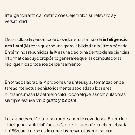
Inteligencia artificial: definiciones, ejemplos, su relevancia y 
versatilidad
Desarrollos de persa índole basados en sistemas de 
inteligencia 
(IA) consiguieron una gran visibilidad en la última década. 
artificial 
En términos resumidos, la IA es una disciplina dentro de las ciencias 
informáticas cuyo propósito general es que las computadoras 
repliquen los procesos del pensamiento.
En otras palabras, la IA propone una síntesis y automatización de 
tareas intelectuales históricamente asociadas a los seres 
humanos, más allá del mero cálculo con el que las computadoras 
siempre estuvieron
.
 a gusto y piacere
Los avances del área no son precisamente novedosos. El término 
“inteligencia artificial” fue acuñado en una conferencia celebrada 
en 1956, aunque se estima que los desarrollos en el sector 