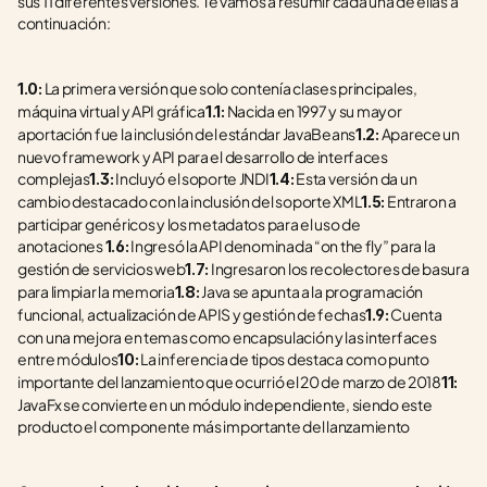
sus 11 diferentes versiones. Te vamos a resumir cada una de ellas a 
continuación:
 La primera versión que solo contenía clases principales, 
1.0:
máquina virtual y API gráfica
 Nacida en 1997 y su mayor 
1.1:
aportación fue la inclusión del estándar JavaBeans
 Aparece un 
1.2:
nuevo framework y API para el desarrollo de interfaces 
complejas
 Incluyó el soporte JNDI
 Esta versión da un 
1.3:
1.4:
cambio destacado con la inclusión del soporte XML
 Entraron a 
1.5:
participar genéricos y los metadatos para el uso de 
anotaciones 
 Ingresó la API denominada “on the fly” para la 
1.6:
gestión de servicios web
 Ingresaron los recolectores de basura 
1.7:
para limpiar la memoria
 Java se apunta a la programación 
1.8:
funcional, actualización de APIS y gestión de fechas
 Cuenta 
1.9:
con una mejora en temas como encapsulación y las interfaces 
entre módulos
 La inferencia de tipos destaca como punto 
10:
importante del lanzamiento que ocurrió el 20 de marzo de 2018
11:
JavaFx se convierte en un módulo independiente, siendo este 
producto el componente más importante del lanzamiento