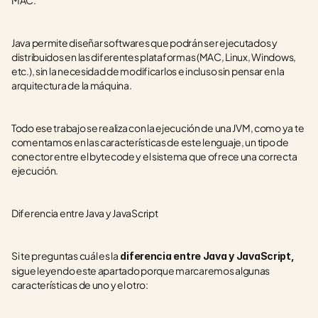
MAC. 
Java permite diseñar softwares que podrán ser ejecutados y 
distribuidos en las diferentes plataformas (MAC, Linux, Windows, 
etc.), sin la necesidad de modificarlos e incluso sin pensar en la 
arquitectura de la máquina. 
Todo ese trabajo se realiza con la ejecución de una JVM, como ya te 
comentamos en las características de este lenguaje, un tipo de 
conector entre el bytecode y el sistema que ofrece una correcta 
ejecución.
Diferencia entre Java y JavaScript
Si te preguntas cuál es la
 diferencia entre Java y JavaScript,
sigue leyendo este apartado porque marcaremos algunas 
características de uno y el otro:  