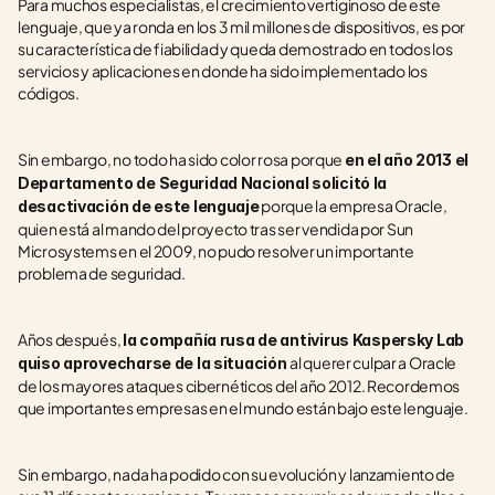
Para muchos especialistas, el crecimiento vertiginoso de este 
lenguaje, que ya ronda en los 3 mil millones de dispositivos, es por 
su característica de fiabilidad y queda demostrado en todos los 
servicios y aplicaciones en donde ha sido implementado los 
códigos.
Sin embargo, no todo ha sido color rosa porque 
en el año 2013 el 
Departamento de Seguridad Nacional solicitó la 
 porque la empresa Oracle, 
desactivación de este lenguaje
quien está al mando del proyecto tras ser vendida por Sun 
Microsystems en el 2009, no pudo resolver un importante 
problema de seguridad.
Años después, 
la compañía rusa de antivirus Kaspersky Lab 
al querer culpar a Oracle 
quiso aprovecharse de la situación 
de los mayores ataques cibernéticos del año 2012. Recordemos 
que importantes empresas en el mundo están bajo este lenguaje.
Sin embargo, nada ha podido con su evolución y lanzamiento de 