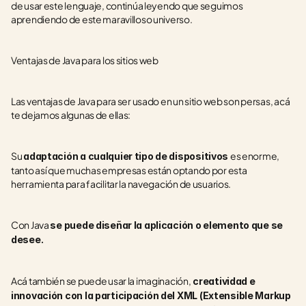
de usar este lenguaje, continúa leyendo que seguimos 
aprendiendo de este maravilloso universo. 
Ventajas de Java para los sitios web
Las ventajas de Java para ser usado en un sitio web son persas, acá 
te dejamos algunas de ellas:
Su 
es enorme, 
adaptación a cualquier tipo de dispositivos 
tanto así que muchas empresas están optando por esta 
herramienta para facilitar la navegación de usuarios.
Con Java 
se puede diseñar la aplicación o elemento que se 
desee.
Acá también se puede usar la imaginación,
 creatividad e 
innovación con la participación del XML (Extensible Markup 