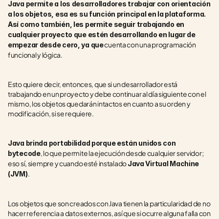
Java permite a los desarrolladores trabajar con orientación 
a los objetos, esa es su función principal en la plataforma. 
Así como también, les permite seguir trabajando en 
cualquier proyecto que estén desarrollando en lugar de 
 cuenta con una programación 
empezar desde cero, ya que
funcional y lógica.
Esto quiere decir, entonces, que si un desarrollador está 
trabajando en un proyecto y debe continuar al día siguiente con el 
mismo, los objetos quedarán intactos en cuanto a su orden y 
modificación, si se requiere. 
Java brinda portabilidad porque están unidos con 
, lo que permite la ejecución desde cualquier servidor; 
bytecode
eso sí, siempre y cuando esté instalado 
Java Virtual Machine 
. 
(JVM)
Los objetos que son creados con Java tienen la particularidad de no 
hacer referencia a datos externos, así que si ocurre alguna falla con 