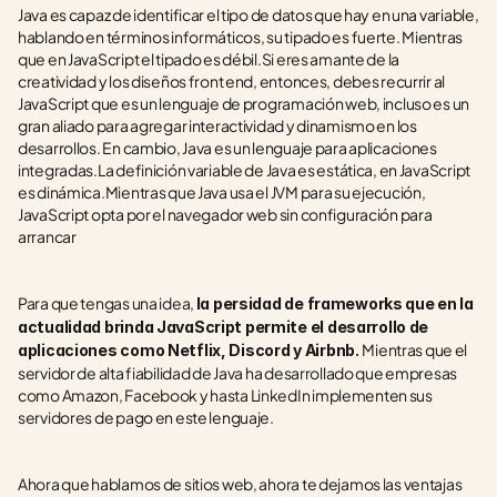
Java es capaz de identificar el tipo de datos que hay en una variable, 
hablando en términos informáticos, su tipado es fuerte. Mientras 
que en JavaScript el tipado es débil.Si eres amante de la 
creatividad y los diseños front end, entonces, debes recurrir al 
JavaScript que es un lenguaje de programación web, incluso es un 
gran aliado para agregar interactividad y dinamismo en los 
desarrollos. En cambio, Java es un lenguaje para aplicaciones 
integradas.La definición variable de Java es estática, en JavaScript 
es dinámica.Mientras que Java usa el JVM para su ejecución, 
JavaScript opta por el navegador web sin configuración para 
arrancar
Para que tengas una idea, 
la persidad de frameworks que en la 
actualidad brinda JavaScript permite el desarrollo de 
Mientras que el 
aplicaciones como Netflix, Discord y Airbnb. 
servidor de alta fiabilidad de Java ha desarrollado que empresas 
como Amazon, Facebook y hasta LinkedIn implementen sus 
servidores de pago en este lenguaje.
Ahora que hablamos de sitios web, ahora te dejamos las ventajas 