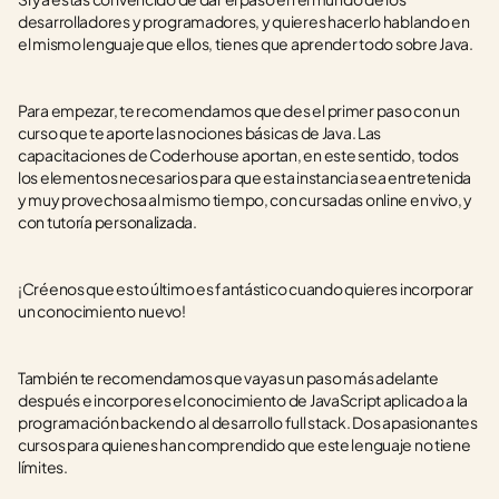
desarrolladores y programadores, y quieres hacerlo hablando en 
el mismo lenguaje que ellos, tienes que aprender todo sobre Java.
Para empezar, te recomendamos que des el primer paso con un 
curso que te aporte las nociones básicas de Java. Las 
capacitaciones de Coderhouse aportan, en este sentido, todos 
los elementos necesarios para que esta instancia sea entretenida 
y muy provechosa al mismo tiempo, con cursadas online en vivo, y 
con tutoría personalizada.
¡Créenos que esto último es fantástico cuando quieres incorporar 
un conocimiento nuevo!
También te recomendamos que vayas un paso más adelante 
después e incorpores el conocimiento de JavaScript aplicado a la 
programación backend o al desarrollo full stack. Dos apasionantes 
cursos para quienes han comprendido que este lenguaje no tiene 
límites.