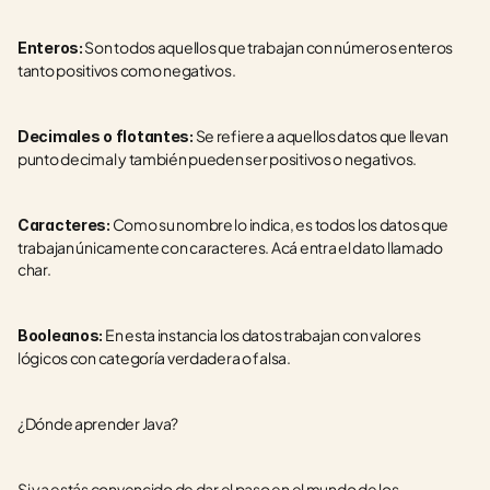
 Son todos aquellos que trabajan con números enteros 
Enteros:
tanto positivos como negativos.
 Se refiere a aquellos datos que llevan 
Decimales o flotantes:
punto decimal y también pueden ser positivos o negativos.
 Como su nombre lo indica, es todos los datos que 
Caracteres:
trabajan únicamente con caracteres. Acá entra el dato llamado 
char. 
 En esta instancia los datos trabajan con valores 
Booleanos:
lógicos con categoría verdadera o falsa. 
¿Dónde aprender Java?
Si ya estás convencido de dar el paso en el mundo de los 