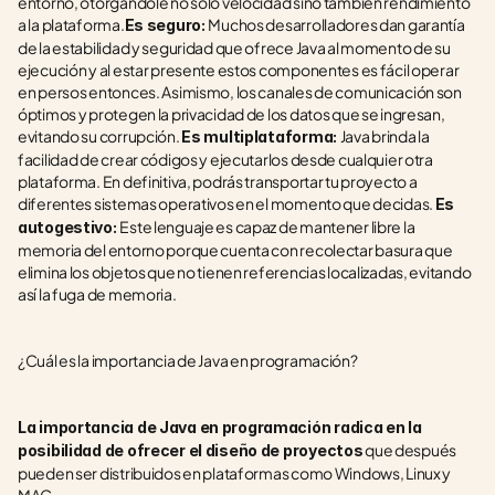
entorno, otorgándole no solo velocidad sino también rendimiento 
a la plataforma.
Muchos desarrolladores dan garantía 
Es seguro: 
de la estabilidad y seguridad que ofrece Java al momento de su 
ejecución y al estar presente estos componentes es fácil operar 
en persos entonces. Asimismo, los canales de comunicación son 
óptimos y protegen la privacidad de los datos que se ingresan, 
evitando su corrupción. 
Java brinda la 
Es multiplataforma: 
facilidad de crear códigos y ejecutarlos desde cualquier otra 
plataforma. En definitiva, podrás transportar tu proyecto a 
diferentes sistemas operativos en el momento que decidas. 
Es 
Este lenguaje es capaz de mantener libre la 
autogestivo: 
memoria del entorno porque cuenta con recolectar basura que 
elimina los objetos que no tienen referencias localizadas, evitando 
así la fuga de memoria.
¿Cuál es la importancia de Java en programación?
La importancia de Java en programación radica en la 
 que después 
posibilidad de ofrecer el diseño de proyectos
pueden ser distribuidos en plataformas como Windows, Linux y 