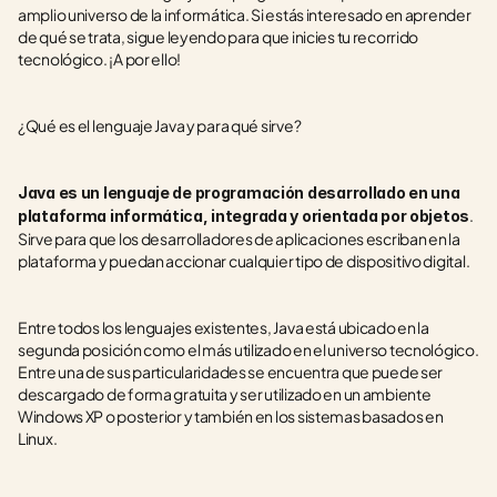
amplio universo de la informática. Si estás interesado en aprender 
de qué se trata, sigue leyendo para que inicies tu recorrido 
tecnológico. ¡A por ello!
¿Qué es el lenguaje Java y para qué sirve?
Java es un lenguaje de programación desarrollado en una 
. 
plataforma informática, integrada y orientada por objetos
Sirve para que los desarrolladores de aplicaciones escriban en la 
plataforma y puedan accionar cualquier tipo de dispositivo digital. 
Entre todos los lenguajes existentes, Java está ubicado en la 
segunda posición como el más utilizado en el universo tecnológico. 
Entre una de sus particularidades se encuentra que puede ser 
descargado de forma gratuita y ser utilizado en un ambiente 
Windows XP o posterior y también en los sistemas basados en 
Linux. 