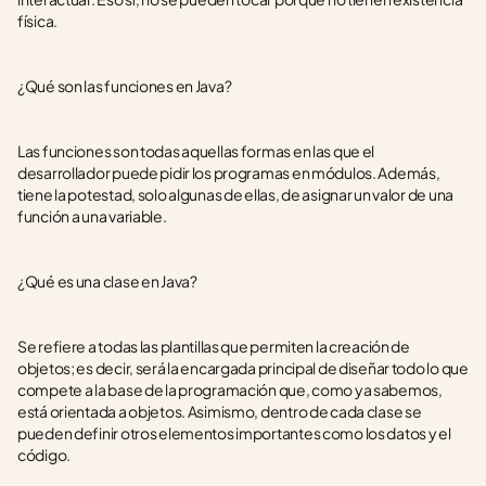
física.
¿Qué son las funciones en Java?
Las funciones son todas aquellas formas en las que el 
desarrollador puede pidir los programas en módulos. Además, 
tiene la potestad, solo algunas de ellas, de asignar un valor de una 
función a una variable.
¿Qué es una clase en Java?
Se refiere a todas las plantillas que permiten la creación de 
objetos; es decir, será la encargada principal de diseñar todo lo que 
compete a la base de la programación que, como ya sabemos, 
está orientada a objetos. Asimismo, dentro de cada clase se 
pueden definir otros elementos importantes como los datos y el 
código.