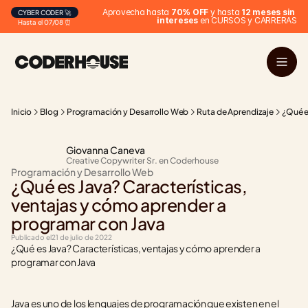
Aprovecha hasta 
70% OFF
 y hasta 
12 meses sin 
CYBER CODER 🚀
intereses
 en CURSOS y CARRERAS
Hasta el 07/08 ⏰
Inicio
Blog
Programación y Desarrollo Web
Ruta de Aprendizaje
¿Qué e
Giovanna Caneva
Creative Copywriter Sr. en Coderhouse
Programación y Desarrollo Web
¿Qué es Java? Características, 
ventajas y cómo aprender a 
programar con Java
Publicado el
21 de julio de 2022
¿Qué es Java? Características, ventajas y cómo aprender a 
programar con Java
Java es uno de los lenguajes de programación que existen en el 