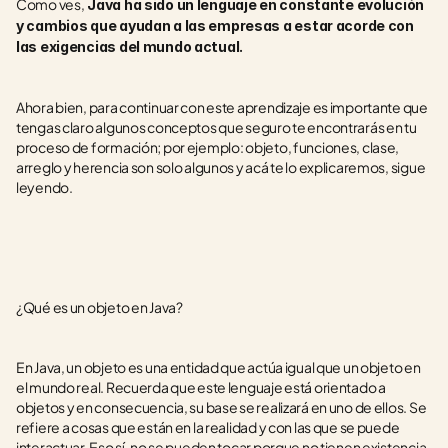
Como ves,
 Java ha sido un lenguaje en constante evolución 
y cambios que ayudan a las empresas a estar acorde con 
las exigencias del mundo actual. 
Ahora bien, para continuar con este aprendizaje es importante que 
tengas claro algunos conceptos que seguro te encontrarás en tu 
proceso de formación; por ejemplo: objeto, funciones, clase, 
arreglo y herencia son solo algunos y acá te lo explicaremos, sigue 
leyendo.
¿Qué es un objeto en Java?
En Java, un objeto es una entidad que actúa igual que un objeto en 
el mundo real. Recuerda que este lenguaje está orientado a 
objetos y en consecuencia, su base se realizará en uno de ellos. Se 
refiere a cosas que están en la realidad y con las que se puede 
interactuar. Eso sí, no se pueden tocar porque no tienen existencia 