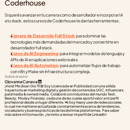
Coderhouse
Si querés avanzar en tu carrera como desarrollador e incorporar IA 
a tu stack, estos cursos de Coderhouse te dan las herramientas:
: para dominar las 
Carrera de Desarrollo Full Stack
tecnologías más demandadas del mercado y convertirte en 
desarrollador full stack.
: para integrar modelos de lenguaje y 
Curso de AI Engineering
APIs de IA en aplicaciones web reales.
: para automatizar flujos de trabajo 
Curso de AI Automation
con n8n y Make sin infraestructura compleja.
Sobre el autor
Giovanna Caneva
¡Hola! Me dicen Gio 👋🏽 Soy Licenciada en Publicidad con una sólida 
trayectoria en marketing digital y gestión de contenidos UGC, influencers, 
paid media & owned media. Colaboré con industrias del mundo Tech, 
Beauty, Moda y Finanzas, cada una de las cuales aportó valor a mi perfil 
profesional desde un lugar diferente. 📲 Soy heavy user de redes sociales, 
lo cual me mantiene actualizada constantemente acerca de tendencias, 
vocabulario y buenas prácticas de las distintas plataformas. Para saber 
más sobre mi formación, ¡te invito a revisar mi perfil de LinkedIn!