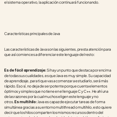
el sistema operativo, la aplicación continuará funcionando.
Características principales de Java
Las características de Java son las siguientes, presta atención para 
que así comiences a diferenciar este lenguaje del resto:
Si hay un punto que destaca por encima 
Es de fácil aprendizaje: 
de todas sus cualidades, es que Java es muy simple. Su capacidad 
de aprendizaje, para ti que vas a comenzar a estudiarlo, será más 
rápido. Eso sí, no deja de ser potente porque cuenta elementos 
óptimos y simples que no tiene en el lenguaje C y C++. He ahí una 
de las razones por la cual muchos eligen este lenguaje y no 
otros. 
Java es capaz de ejecutar tareas de forma 
Es multihilo: 
simultánea gracias a su entorno multithread o multihilo, esto quiere 
decir que los hilos comparten los mismos recursos dentro del 