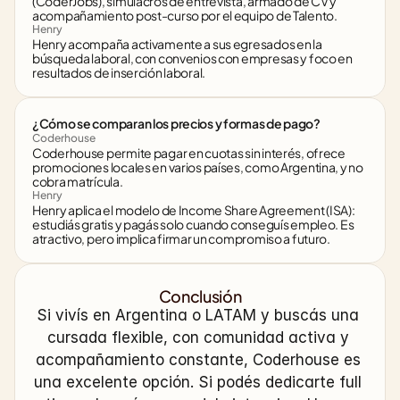
(CoderJobs), simulacros de entrevista, armado de CV y 
acompañamiento post-curso por el equipo de Talento.
Henry
Henry acompaña activamente a sus egresados en la 
búsqueda laboral, con convenios con empresas y foco en 
resultados de inserción laboral.
¿Cómo se comparan los precios y formas de pago?
Coderhouse
Coderhouse permite pagar en cuotas sin interés, ofrece 
promociones locales en varios países, como Argentina, y no 
cobra matrícula.
Henry
Henry aplica el modelo de Income Share Agreement (ISA): 
estudiás gratis y pagás solo cuando conseguís empleo. Es 
atractivo, pero implica firmar un compromiso a futuro.
Conclusión
Si vivís en Argentina o LATAM y buscás una 
cursada flexible, con comunidad activa y 
acompañamiento constante, Coderhouse es 
una excelente opción. Si podés dedicarte full 