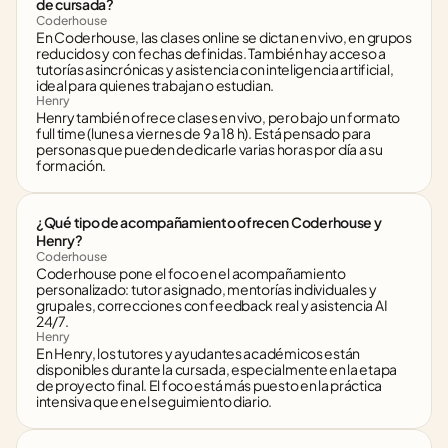
de cursada?
Coderhouse
En Coderhouse, las clases online se dictan en vivo, en grupos 
reducidos y con fechas definidas. También hay acceso a 
tutorías asincrónicas y asistencia con inteligencia artificial, 
ideal para quienes trabajan o estudian.
Henry
Henry también ofrece clases en vivo, pero bajo un formato 
full time (lunes a viernes de 9 a 18 h). Está pensado para 
personas que pueden dedicarle varias horas por día a su 
formación.
¿Qué tipo de acompañamiento ofrecen Coderhouse y 
Henry?
Coderhouse
Coderhouse pone el foco en el acompañamiento 
personalizado: tutor asignado, mentorías individuales y 
grupales, correcciones con feedback real y asistencia AI 
24/7.
Henry
En Henry, los tutores y ayudantes académicos están 
disponibles durante la cursada, especialmente en la etapa 
de proyecto final. El foco está más puesto en la práctica 
intensiva que en el seguimiento diario.