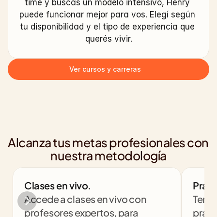
time y buscás un modelo intensivo, Henry 
puede funcionar mejor para vos. Elegí según 
tu disponibilidad y el tipo de experiencia que 
querés vivir.
Ver cursos y carreras
Alcanza tus metas profesionales con 
nuestra metodología
Clases en vivo.
Práct
Accede a clases en vivo con 
Tendr
profesores expertos, para 
práct