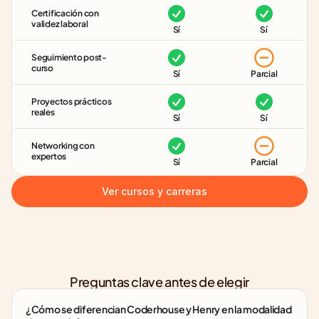
Certificación con 
validez laboral
Sí
Sí
Seguimiento post-
curso
Sí
Parcial
Proyectos prácticos 
reales
Sí
Sí
Networking con 
expertos
Sí
Parcial
Ver cursos y carreras
Preguntas clave antes de elegir
¿Cómo se diferencian Coderhouse y Henry en la modalidad 