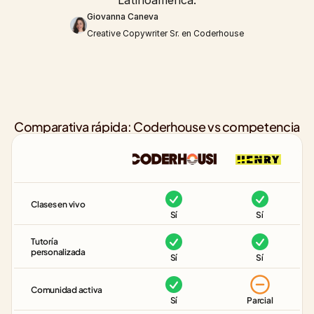
Latinoamérica.
Giovanna Caneva
Creative Copywriter Sr. en Coderhouse
Comparativa rápida: Coderhouse vs competencia
Clases en vivo
Sí
Sí
Tutoría 
personalizada
Sí
Sí
Comunidad activa
Sí
Parcial