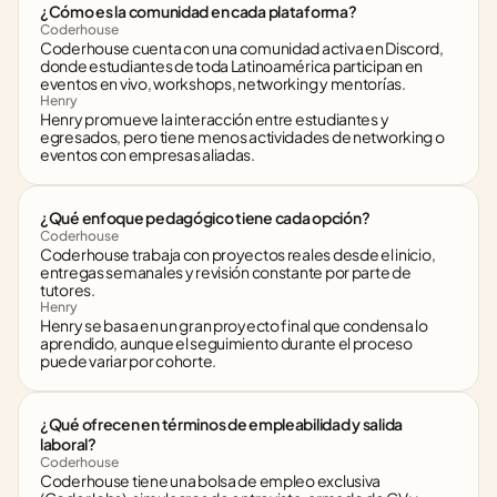
¿Cómo es la comunidad en cada plataforma?
Coderhouse
Coderhouse cuenta con una comunidad activa en Discord, 
donde estudiantes de toda Latinoamérica participan en 
eventos en vivo, workshops, networking y mentorías.
Henry
Henry promueve la interacción entre estudiantes y 
egresados, pero tiene menos actividades de networking o 
eventos con empresas aliadas.
¿Qué enfoque pedagógico tiene cada opción?
Coderhouse
Coderhouse trabaja con proyectos reales desde el inicio, 
entregas semanales y revisión constante por parte de 
tutores.
Henry
Henry se basa en un gran proyecto final que condensa lo 
aprendido, aunque el seguimiento durante el proceso 
puede variar por cohorte.
¿Qué ofrecen en términos de empleabilidad y salida 
laboral?
Coderhouse
Coderhouse tiene una bolsa de empleo exclusiva 