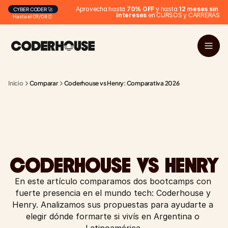
Aprovecha hasta 
70% OFF
 y hasta 
12 meses sin 
CYBER CODER 🚀
intereses
 en CURSOS y CARRERAS
Hasta el 09/08 ⏰
Inicio
Comparar
Coderhouse vs Henry: Comparativa 2026
CODERHOUSE VS HENRY
En este artículo comparamos dos bootcamps con 
fuerte presencia en el mundo tech: Coderhouse y 
Henry. Analizamos sus propuestas para ayudarte a 
elegir dónde formarte si vivís en Argentina o 