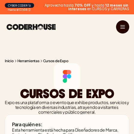
Aprovecha hasta 
70% OFF
 y hasta 
12 meses sin 
CYBER CODER 🚀
intereses
 en CURSOS y CARRERAS
Hasta el 07/08 ⏰
Inicio
Herramientas
Cursos de Expo
CURSOS DE EXPO
Expo es una plataforma o evento que exhibe productos, servicios y 
tecnología en diversas industrias, atrayendo a visitantes 
comerciales y público general.
Para quién es:
Esta herramienta está hecha para Diseñadores de Marca, 