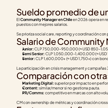
Sueldo promedio de u
El 
Community Manager en Chile
 en 2026 opera en ret
puestos con mejores salarios.
Se prioriza social care, reporting y coordinación co
Salario de Community M
Junior:
 CLP 750,000–950,000 (≈ USD 850–1,05
Semi Senior:
 CLP 1,050,000–1,400,000 (≈ USD 
Senior:
 CLP 1,600,000+ (≈ USD 1,750+) con bon
La participación en crisis management y campañas 
Comparación con otras 
Marketing Digital:
 superior por impacto en perf
Content:
 similar/menor si no gestiona pauta.
PR/Comms:
 competitivo en marcas con alto vo
CM con ownership de métricas y coordinación cros