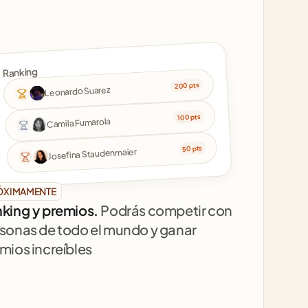
Ranking
200 pts
Leonardo Suarez
100 pts
Camila Fumarola
50 pts
Josefina Staudenmaier
ÓXIMAMENTE
king y premios. 
Podrás competir con 
sonas de todo el mundo y ganar 
mios increíbles