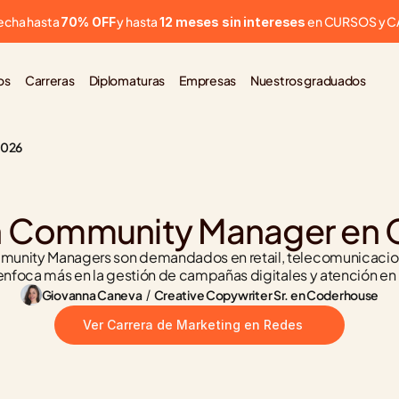
cha hasta 
 y hasta 
 en CURSOS y 
70% OFF
12 meses sin intereses
os
Carreras
Diplomaturas
Empresas
Nuestros graduados
2026
n Community Manager en C
mmunity Managers son demandados en retail, telecomunicacione
 enfoca más en la gestión de campañas digitales y atención en
Giovanna Caneva
 / 
Creative Copywriter Sr. en Coderhouse
Ver Carrera de Marketing en Redes