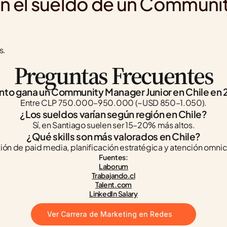
en el sueldo de un Communi
s.
Preguntas Frecuentes
to gana un Community Manager Junior en Chile en
Entre CLP 750.000–950.000 (~USD 850–1.050).
¿Los sueldos varían según región en Chile?
Sí, en Santiago suelen ser 15–20% más altos.
¿Qué skills son más valorados en Chile?
ión de paid media, planificación estratégica y atención omnic
Fuentes:
Laborum
Trabajando.cl
Talent.com
LinkedIn Salary
Ver Carrera de Marketing en Redes