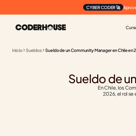
Aprove
CYBER CODER 🚀
Curs
Inicio
Sueldos
Sueldo de un Community Manager en Chile en 
Sueldo de u
En Chile, los Co
2026, el rol se