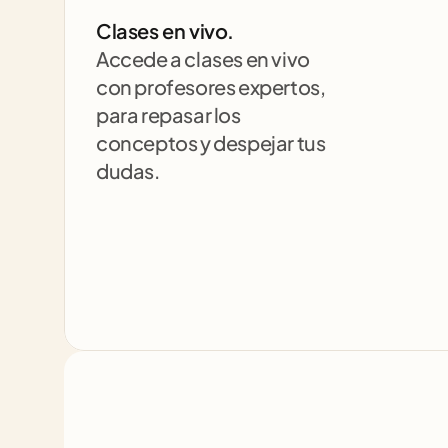
Clases en vivo.
Accede a clases en vivo 
con profesores expertos, 
para repasar los 
conceptos y despejar tus 
dudas.