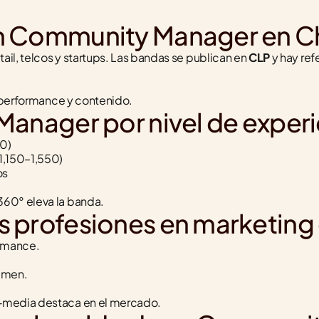
n Community Manager en Ch
ail, telcos y startups. Las bandas se publican en 
CLP
 y hay re
n performance y contenido.
anager por nivel de exper
0)
1,150–1,550)
os
360° eleva la banda.
profesiones en marketing d
ormance.
lumen.
s‑media destaca en el mercado.