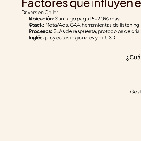
Factores que influyen 
Drivers en Chile:
Ubicación:
 Santiago paga 15–20% más.
Stack:
 Meta/Ads, GA4, herramientas de listening.
Procesos:
 SLAs de respuesta, protocolos de crisi
Inglés:
 proyectos regionales y en USD.
¿Cuán
Gest