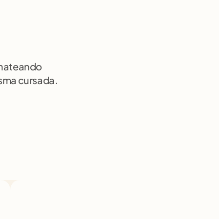
chateando 
isma cursada.