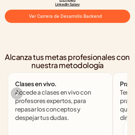
LinkedIn Salary
Ver Carrera de Desarrollo Backend
Alcanza tus metas profesionales con 
nuestra metodología
Clases en vivo.
Práct
Accede a clases en vivo con 
Tendr
profesores expertos, para 
práct
repasar los conceptos y 
que t
despejar tus dudas.
dinám