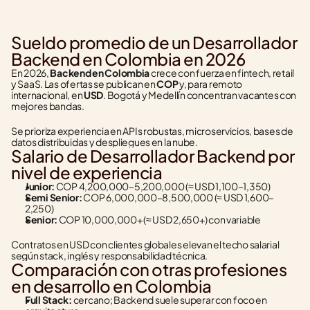
Sueldo promedio de un Desarrollador 
Backend en Colombia en 2026
En 2026, 
Backend en Colombia
 crece con fuerza en fintech, retail 
y SaaS. Las ofertas se publican en 
COP
 y, para remoto 
internacional, en 
USD
. Bogotá y Medellín concentran vacantes con 
mejores bandas.
Se prioriza experiencia en APIs robustas, microservicios, bases de 
datos distribuidas y despliegues en la nube.
Salario de Desarrollador Backend por 
nivel de experiencia
Junior:
 COP 4,200,000–5,200,000 (≈ USD 1,100–1,350)
Semi Senior:
 COP 6,000,000–8,500,000 (≈ USD 1,600–
2,250)
Senior:
 COP 10,000,000+ (≈ USD 2,650+) con variable
Contratos en USD con clientes globales elevan el techo salarial 
según stack, inglés y responsabilidad técnica.
Comparación con otras profesiones 
en desarrollo en Colombia
Full Stack:
 cercano; Backend suele superar con foco en 