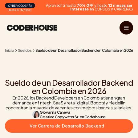
Aprovecha hasta 
70% OFF
 y hasta 
12 meses sin 
CYBER CODER 🚀
intereses
 en CURSOS y CARRERAS
Hasta el 09/08 ⏰
Inicio
Sueldos
Sueldo de un Desarrollador Backend en Colombia en 2026
Sueldo de un Desarrollador Backend 
en Colombia en 2026
En 2026, los Backend Developers en Colombia tienen gran 
demanda en fintech, SaaS y retail digital. Bogotá y Medellín 
concentran la mayoría de vacantes con mejores bandas salariales.
Giovanna Caneva
Creative Copywriter Sr. en Coderhouse
Ver Carrera de Desarrollo Backend