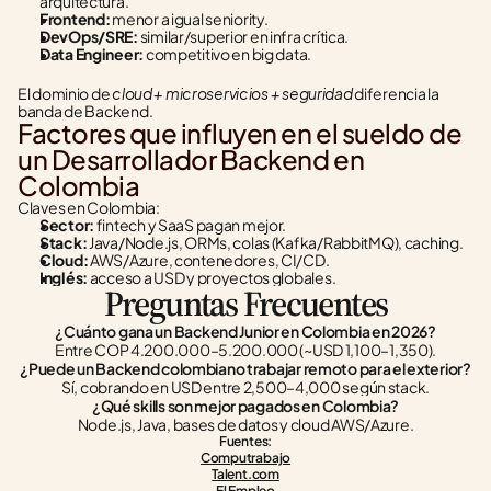
arquitectura.
Frontend:
 menor a igual seniority.
DevOps/SRE:
 similar/superior en infra crítica.
Data Engineer:
 competitivo en big data.
cloud + microservicios + seguridad
El dominio de 
 diferencia la 
banda de Backend.
Factores que influyen en el sueldo de 
un Desarrollador Backend en 
Colombia
Claves en Colombia:
Sector:
 fintech y SaaS pagan mejor.
Stack:
 Java/Node.js, ORMs, colas (Kafka/RabbitMQ), caching.
Cloud:
 AWS/Azure, contenedores, CI/CD.
Inglés:
 acceso a USD y proyectos globales.
Preguntas Frecuentes
¿Cuánto gana un Backend Junior en Colombia en 2026?
Entre COP 4.200.000–5.200.000 (~USD 1,100–1,350).
¿Puede un Backend colombiano trabajar remoto para el exterior?
Sí, cobrando en USD entre 2,500–4,000 según stack.
¿Qué skills son mejor pagados en Colombia?
Node.js, Java, bases de datos y cloud AWS/Azure.
Fuentes:
Computrabajo
Talent.com
El Empleo